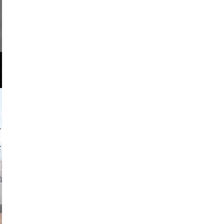
li _ mis
o and video