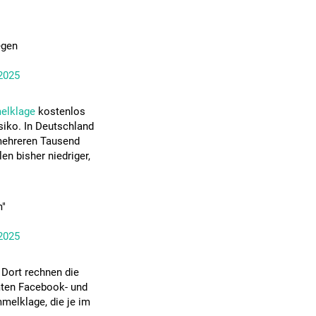
egen
2025
elklage
kostenlos
siko. In Deutschland
mehreren Tausend
len bisher niedriger,
m"
2025
 Dort rechnen die
amten Facebook- und
melklage, die je im