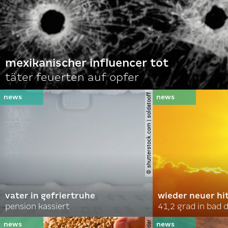
mexikanischer influencer tot
täter feuerten auf opfer
© shutterstock.com | soldatooff
vater in gefriertruhe
wieder neuer hi
pension kassiert
41,2 grad in bad