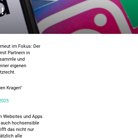
!
rneut im Fokus: Der
it Partnern in
a sammle und
einer eigenen
tzrecht.
den Kragen"
2025
en Websites und Apps
 auch hochsensible
fft das nicht nur
tzlich alle