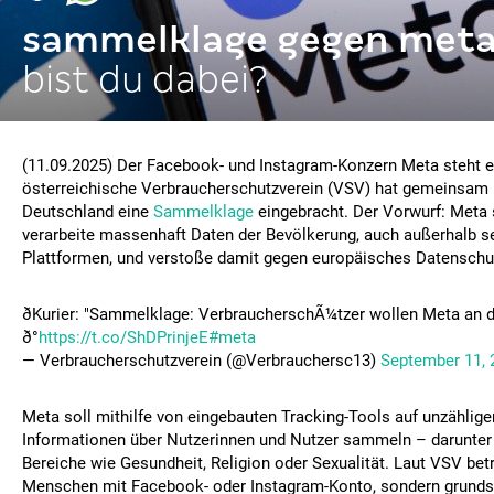
sammelklage gegen meta
bist du dabei?
(11.09.2025) Der Facebook- und Instagram-Konzern Meta steht e
österreichische Verbraucherschutzverein (VSV) hat gemeinsam m
Deutschland eine
Sammelklage
eingebracht. Der Vorwurf: Met
verarbeite massenhaft Daten der Bevölkerung, auch außerhalb s
Plattformen, und verstoße damit gegen europäisches Datenschu
ðKurier: "Sammelklage: VerbraucherschÃ¼tzer wollen Meta an 
ð°
https://t.co/ShDPrinjeE
#meta
— Verbraucherschutzverein (@Verbrauchersc13)
September 11, 
Meta soll mithilfe von eingebauten Tracking-Tools auf unzählig
Informationen über Nutzerinnen und Nutzer sammeln – darunter
Bereiche wie Gesundheit, Religion oder Sexualität. Laut VSV betri
Menschen mit Facebook- oder Instagram-Konto, sondern grundsä