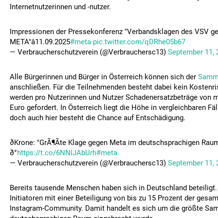
Internetnutzerinnen und -nutzer.
Impressionen der Pressekonferenz "Verbandsklagen des VSV g
META"â11.09.2025
#meta
pic.twitter.com/qDRhe05b67
— Verbraucherschutzverein (@Verbrauchersc13)
September 11, 
Alle Bürgerinnen und Bürger in Österreich können sich der
Samm
anschließen. Für die Teilnehmenden besteht dabei kein Kostenri
werden pro Nutzerinnen und Nutzer Schadenersatzbeträge von 
Euro gefordert. In Österreich liegt die Höhe in vergleichbaren Fäl
doch auch hier besteht die Chance auf Entschädigung.
ðKrone: "GrÃ¶Ãte Klage gegen Meta im deutschsprachigen Rau
ð°
https://t.co/6NNIJAbUrh
#meta
— Verbraucherschutzverein (@Verbrauchersc13)
September 11, 
Bereits tausende Menschen haben sich in Deutschland beteiligt.
Initiatoren mit einer Beteiligung von bis zu 15 Prozent der ges
Instagram-Community. Damit handelt es sich um die größte Sam