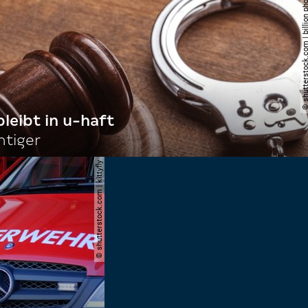
© shutterstock.com | billi
bleibt in u-haft
htiger
© shutterstock.com | kittyfly