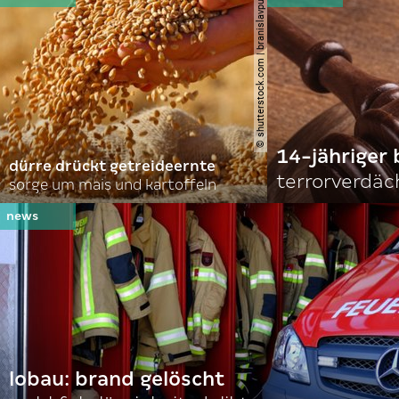
© shutterstock.com | branislavpudar
14-jähriger 
dürre drückt getreideernte
terrorverdäc
sorge um mais und kartoffeln
lobau: brand gelöscht