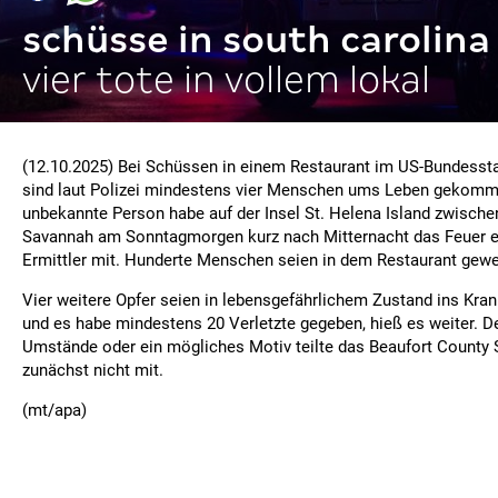
schüsse in south carolina
vier tote in vollem lokal
(12.10.2025) Bei Schüssen in einem Restaurant im US-Bundessta
sind laut Polizei mindestens vier Menschen ums Leben gekomm
unbekannte Person habe auf der Insel St. Helena Island zwische
Savannah am Sonntagmorgen kurz nach Mitternacht das Feuer erö
Ermittler mit. Hunderte Menschen seien in dem Restaurant gew
Vier weitere Opfer seien in lebensgefährlichem Zustand ins K
und es habe mindestens 20 Verletzte gegeben, hieß es weiter. De
Umstände oder ein mögliches Motiv teilte das Beaufort County S
zunächst nicht mit.
(mt/apa)