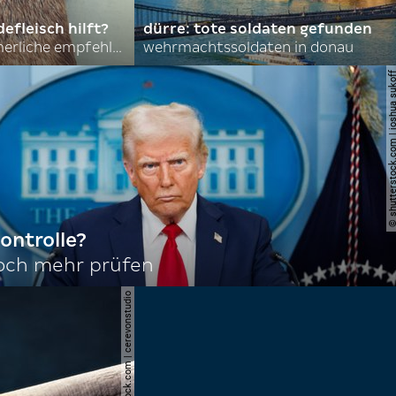
efleisch hilft?
dürre: tote soldaten gefunden
nordkoreas sommerliche empfehlungen
wehrmachtssoldaten in donau
© shutterstock.com | joshu
ontrolle?
noch mehr prüfen
© shutterstock.com | cerevonstudio