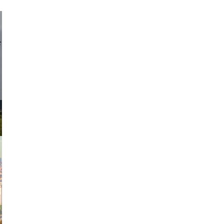
d sirlin
exanton