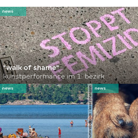
"walk of shame"
kunstperformance im 1. bezirk
© shutterstock.com | lasse johansson