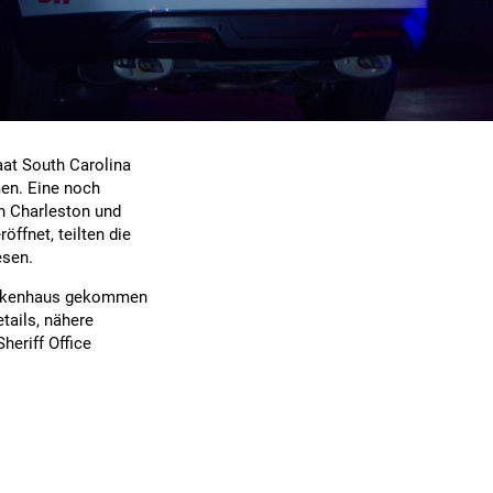
at South Carolina
en. Eine noch
n Charleston und
ffnet, teilten die
esen.
rankenhaus gekommen
tails, nähere
heriff Office