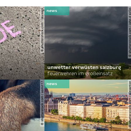
© shutterstock.com | lauraapl
© shutterstock.com | john 
unwetter verwüsten salzburg
feuerwehren im großeinsatz
© shutterstock.com | asmit17
© shutterstock.com | al