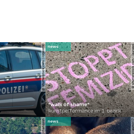
© shutterstock.com | robson90
© shutterstock.com | l
"walk of shame"
kunstperformance im 1. bezirk