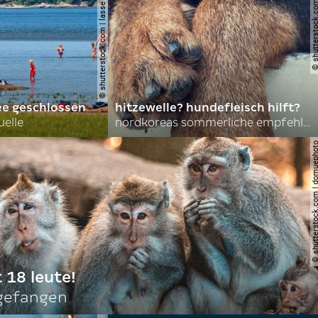
© shutterstock.com | lasse johansson
© shutterstock.com | 
ee geschlossen
hitzewelle? hundefleisch hilft?
uelle
nordkoreas sommerliche empfehlungen
© shutterstock.com | do
t 18 leute!
ngefangen