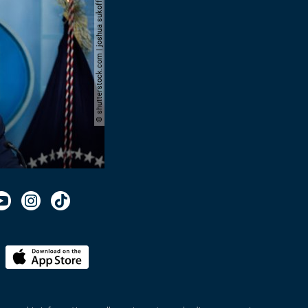
© shutterstock.com | joshua sukoff