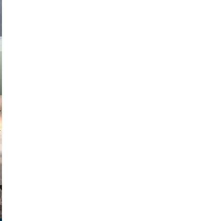
asmit17
muephoto