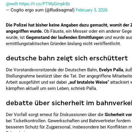
@welt
https://t.co/PTWyGmpk8z
— Cogito ergo sum (@Rudisagmal)
February 3, 2026
Die Polizei hat bisher keine Angaben dazu gemacht, womit der 
angegriffen wurde.
Ob Fäuste, ein Messer oder ein anderer Geg
wurde, ist
Gegenstand der laufenden Ermittlungen
und wurde au
ermittlungstaktischen Gründen bislang nicht veröffentlicht.
deutsche bahn zeigt sich erschüttert
Die Vorstandsvorsitzende der Deutschen Bahn,
Evelyn Palla
, äu
Stellungnahme bestürzt über die Tat. Der angegriffene Mitarbeite
Arbeit ausgeführt und sei dabei „
auf brutalste Weise
“ attackiert
kämpften aktuell um sein Leben, schrieb Palla.
debatte über sicherheit im bahnverke
Der Vorfall sorgt erneut für Diskussionen über die
Sicherheit vo
bei Ticketkontrollen. Gewerkschaften und Bahnvertreter fordern
besseren Schutz für Zugpersonal, insbesondere bei Konflikten 