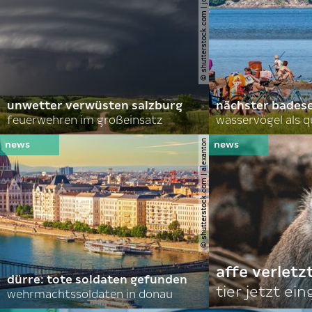
© shutterstock.com | john d sirlin
unwetter verwüsten salzburg
nächster bades
feuerwehren im großeinsatz
wasservögel als q
© shutterstock.com | alexanton
affe verletz
dürre: tote soldaten gefunden
tier jetzt ei
wehrmachtssoldaten in donau