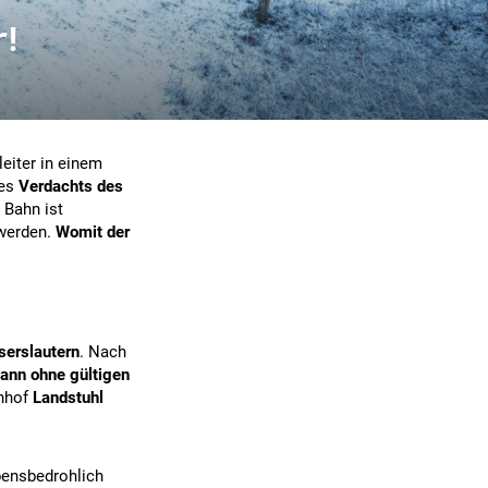
!
eiter in einem
des
Verdachts des
 Bahn ist
 werden.
Womit der
serslautern
. Nach
ann ohne gültigen
hnhof
Landstuhl
ebensbedrohlich