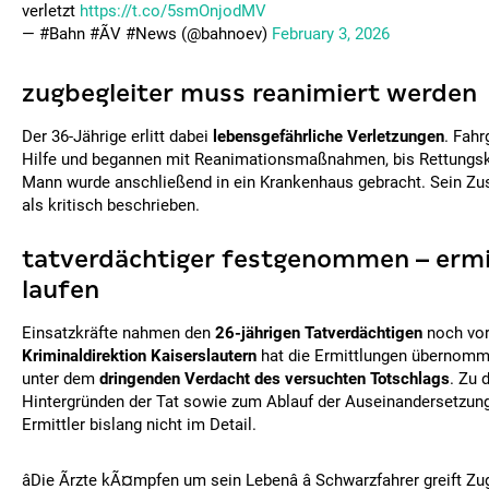
verletzt
https://t.co/5smOnjodMV
— #Bahn #ÃV #News (@bahnoev)
February 3, 2026
zugbegleiter muss reanimiert werden
Der 36-Jährige erlitt dabei
lebensgefährliche Verletzungen
. Fahr
Hilfe und begannen mit Reanimationsmaßnahmen, bis Rettungskr
Mann wurde anschließend in ein Krankenhaus gebracht. Sein Zus
als kritisch beschrieben.
tatverdächtiger festgenommen – erm
laufen
Einsatzkräfte nahmen den
26-jährigen Tatverdächtigen
noch vor 
Kriminaldirektion Kaiserslautern
hat die Ermittlungen übernomm
unter dem
dringenden Verdacht des versuchten Totschlags
. Zu 
Hintergründen der Tat sowie zum Ablauf der Auseinandersetzung
Ermittler bislang nicht im Detail.
âDie Ãrzte kÃ¤mpfen um sein Lebenâ â Schwarzfahrer greift Zu