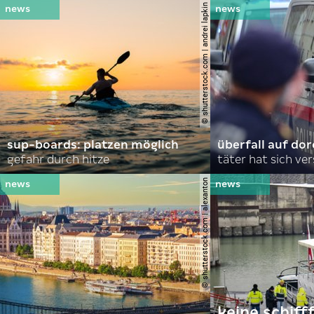
© shutterstock.com | andrei lapkin
sup-boards: platzen möglich
überfall auf d
gefahr durch hitze
täter hat sich ve
© shutterstock.com | alexanton
keine schiff