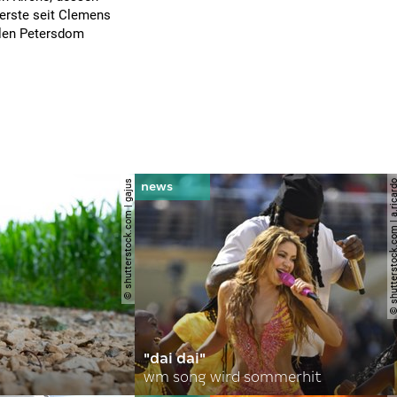
 erste seit Clemens
llen Petersdom
© shutterstock.com | gajus
© shutterstock.com | a.
"dai dai"
wm song wird sommerhit