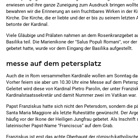
erwiesen und ihre ganze Zuneigung zum Ausdruck bringen wollte
bewahren wir die Erinnerung an sein fruchtbares Wirken in der Ki
Kirche. Die Kirche, die er liebte und der er bis zu seinem letzten
betonte der Kardinal.
Viele Gläubige und Prälaten nahmen an dem Rosenkranzgebet au
Basilika teil. Die Marienikone der "Salus Populi Romani", vor der
gebetet hatte, wurde vor dem Eingang der Basilika aufgestellt.
messe auf dem petersplatz
Auch die in Rom versammelten Kardinäle wollen am Sonntag da
Vorher feiern sie aber um 10.30 Uhr eine Messe auf dem Petersp
Geleitet wird diese von Kardinal Pietro Parolin, der unter Franzis
Kardinalstaatssekretär und damit Nummer zwei im Vatikan war.
Papst Franziskus hatte sich nicht den Petersdom, sondern die pä
Santa Maria Maggiore als letzte Ruhestätte gewünscht. Der Argen
häufig vor der Ikone der Heiligen Jungfrau gebetet. Als Inschrift 
lateinischer Papst-Name "Franciscus" auf dem Grab.
Franziskus ist erst das achte Oberhaupt der römisch-katholisch