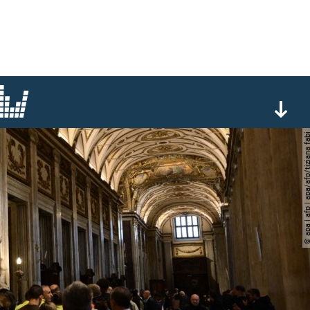
© apa | afp | apa/afp/tizi