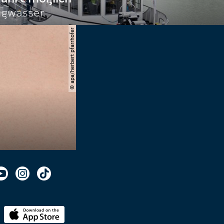
igwasser
© apa/herbert pfarrhofer