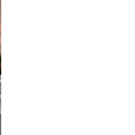
am avant
chmuth