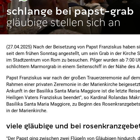
schlange bei papst-grab
gläubige stellen sich an
(27.04.2025) Nach der Beisetzung von Papst Franziskus haben s
seit dem frühen Sonntag angestellt, um sein Grab in der Kirche
im Stadtzentrum von Rom zu besuchen. Pilger wurden ab 7:00 Uh
schlichtem Marmorgrab in einem Seitenschiff in der Nähe des A
Papst Franziskus war nach der großen Trauerzeremonie auf dem
Rahmen einer privaten Zeremonie in der Marienkirche beigesetzt
Ankunft in der Basilika Santa Maria Maggiore ist die letzte Reis
Heiligen Vaters Franziskus beendet", so Kardinal Rolandas Makri
Basilika Santa Maria Maggiore, zu Beginn des Rosenkranzgebe
in der Marienkirche.
viele gläubige und bei rosenkranzgebe
"Der Papst ging zwischen zwei Flügeln von Gläubigen hindurch, di