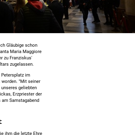
ich Gläubige schon
 Santa Maria Maggiore
r zu Franziskus'
ltars zugelassen.
 Petersplatz im
 worden. "Mit seiner
e unseres geliebten
ckas, Erzpriester der
ts am Samstagabend
t
e ihm die letzte Ehre