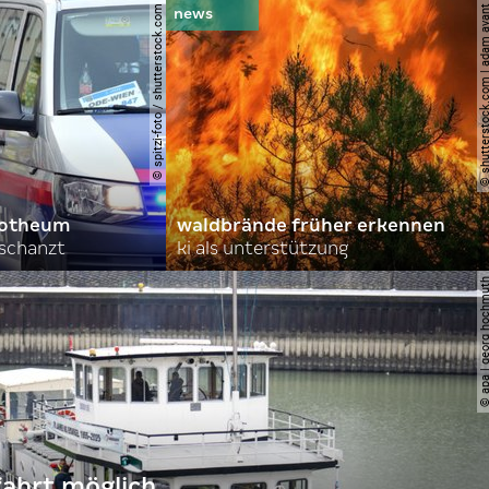
© spitzi-foto / shutterstock.com
© shutterstock.com | ad
orotheum
waldbrände früher erkennen
rschanzt
ki als unterstützung
© apa | georg ho
fahrt möglich