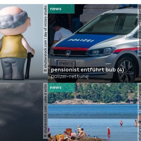
© shutterstock.com | day of victory studio
© shutterstock.com | r
pensionist entführt bub (4)
polizei-rettung
© shutterstock.com | john d sirlin
© shutterstock.com | lasse 