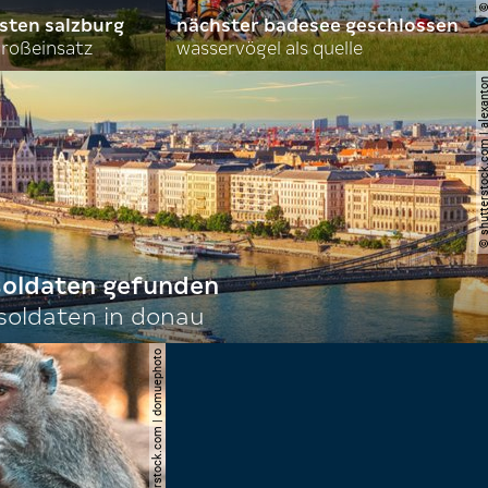
sten salzburg
nächster badesee geschlossen
roßeinsatz
wasservögel als quelle
© shutterstock.com | al
 soldaten gefunden
oldaten in donau
© shutterstock.com | domuephoto