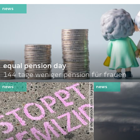
equal pension day
144 tage weniger pension für frauen
© shutterstock.com | lauraapl