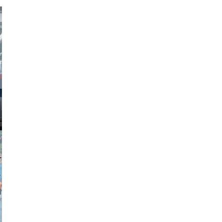
obson90
johansson