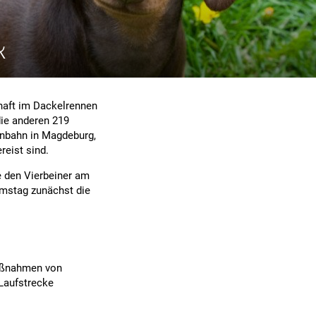
k
haft im Dackelrennen
die anderen 219
nnbahn in Magdeburg,
reist sind.
 den Vierbeiner am
Samstag zunächst die
Maßnahmen von
 Laufstrecke