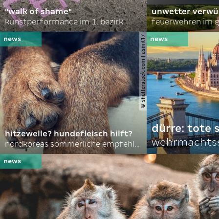
"walk of shame"
unwetter verwü
kunstperformance im 1. bezirk
feuerwehren im g
© shutterstock.com | asmit17
dürre: tote
hitzewelle? hundefleisch hilft?
wehrmachtss
nordkoreas sommerliche empfehlungen