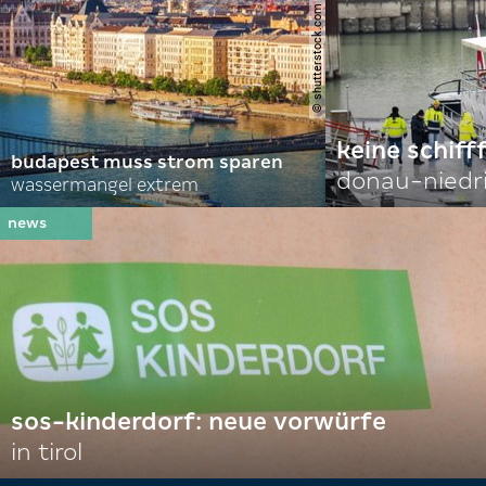
© shutterstock.com | alexanton
keine schiff
budapest muss strom sparen
donau-niedr
wassermangel extrem
sos-kinderdorf: neue vorwürfe
in tirol