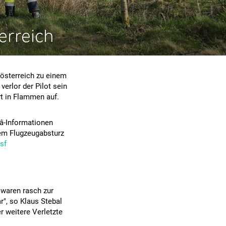
erreich
rösterreich zu einem
verlor der Pilot sein
rt in Flammen auf.
â-Informationen
em Flugzeugabsturz
sf
 waren rasch zur
r", so Klaus Stebal
 weitere Verletzte