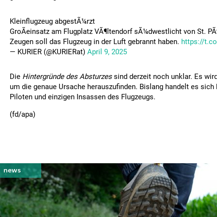
Kleinflugzeug abgestÃ¼rzt
GroÃeinsatz am Flugplatz VÃ¶ltendorf sÃ¼dwestlicht von St. PÃ¶
Zeugen soll das Flugzeug in der Luft gebrannt haben.
https://t.
— KURIER (@KURIERat)
April 9, 2025
Die
Hintergründe des Absturzes
sind derzeit noch unklar. Es wird
um die genaue Ursache herauszufinden. Bislang handelt es sich
Piloten und einzigen Insassen des Flugzeugs.
(fd/apa)