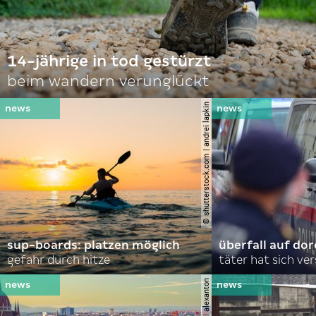
14-jährige in tod gestürzt
beim wandern verunglückt
© shutterstock.com | andrei lapkin
sup-boards: platzen möglich
überfall auf d
gefahr durch hitze
täter hat sich ve