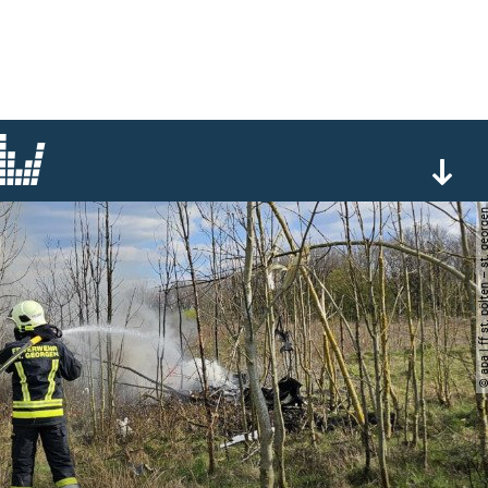
© apa | ff st. pölten – st