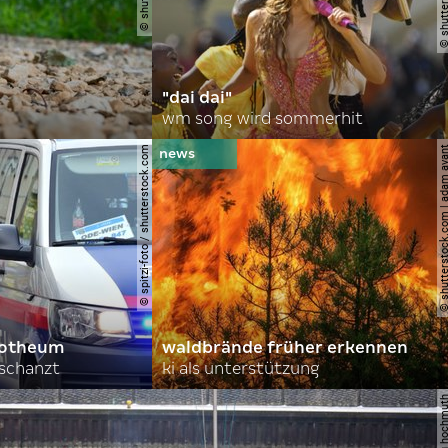
"dai dai"
wm song wird sommerhit
© spitzi-foto / shutterstock.com
© shutterstock.com | ad
orotheum
waldbrände früher erkennen
rschanzt
ki als unterstützung