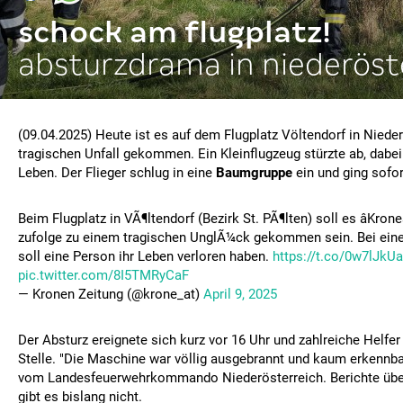
schock am flugplatz!
absturzdrama in niederöst
(09.04.2025) Heute ist es auf dem Flugplatz Völtendorf in Niede
tragischen Unfall gekommen. Ein Kleinflugzeug stürzte ab, dabei 
Leben. Der Flieger schlug in eine
Baumgruppe
ein und ging sofo
Beim Flugplatz in VÃ¶ltendorf (Bezirk St. PÃ¶lten) soll es âKrone
zufolge zu einem tragischen UnglÃ¼ck gekommen sein. Bei ein
soll eine Person ihr Leben verloren haben.
https://t.co/0w7lJkUa
pic.twitter.com/8I5TMRyCaF
— Kronen Zeitung (@krone_at)
April 9, 2025
Der Absturz ereignete sich kurz vor 16 Uhr und zahlreiche Helfer
Stelle. "Die Maschine war völlig ausgebrannt und kaum erkennba
vom Landesfeuerwehrkommando Niederösterreich. Berichte über
gibt es bislang nicht.