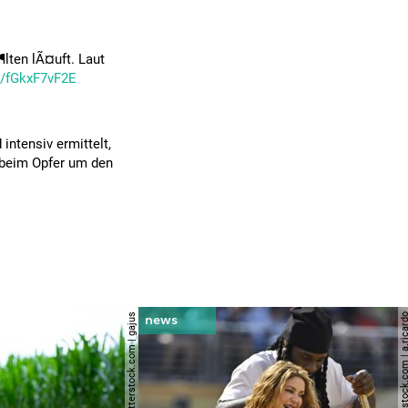
lten lÃ¤uft. Laut
co/fGkxF7vF2E
 intensiv ermittelt,
 beim Opfer um den
© shutterstock.com | gajus
© shutterstock.com | a.