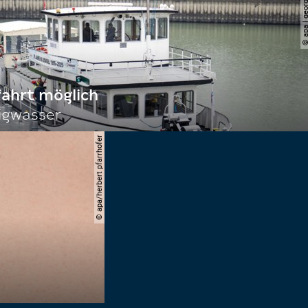
© apa | georg ho
fahrt möglich
igwasser
© apa/herbert pfarrhofer