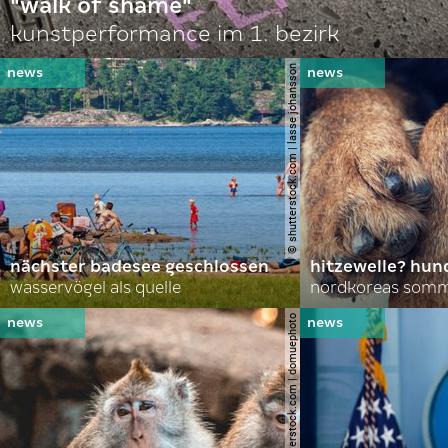
"walk of shame"
kunstperformance im 1. bezirk
© shutterstock.com | lasse johansson
nächster badesee geschlossen
hitzewelle? hund
wasservögel als quelle
© shutterstock.com | domuephoto