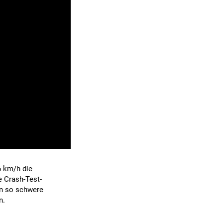
6 km/h die
e Crash-Test-
n so schwere
n.