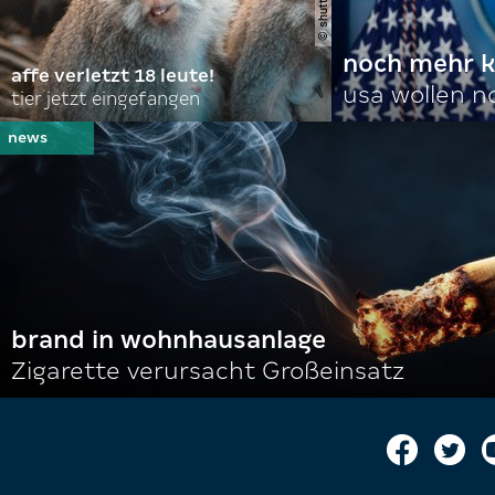
noch mehr k
affe verletzt 18 leute!
usa wollen 
tier jetzt eingefangen
brand in wohnhausanlage
Zigarette verursacht Großeinsatz