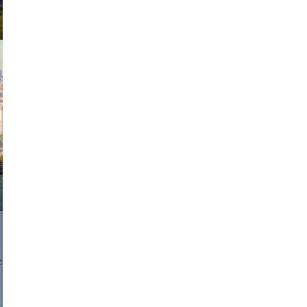
exanton
a sukoff