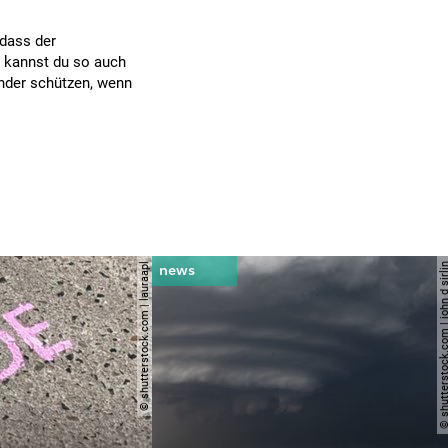
odass der
e kannst du so auch
inder schützen, wenn
© shutterstock.com | lauraapl
© shutterstock.com | john 