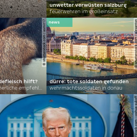
unwetter verwüsten salzburg
feuerwehren im großeinsatz
© shutterstock.com | asmit17
© shutterstock.com | al
efleisch hilft?
dürre: tote soldaten gefunden
nordkoreas sommerliche empfehlungen
wehrmachtssoldaten in donau
© shutterstock.com | joshu