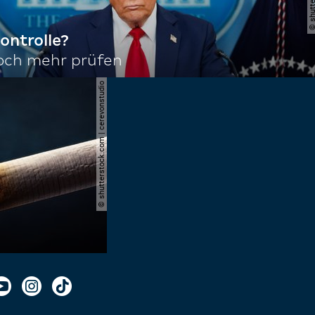
ontrolle?
noch mehr prüfen
© shutterstock.com | cerevonstudio