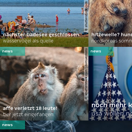
© shutterstock.com | lasse johansson
nächster badesee geschlossen
hitzewelle? hund
wasservögel als quelle
© shutterstock.com | domuephoto
noch mehr k
affe verletzt 18 leute!
usa wollen 
tier jetzt eingefangen