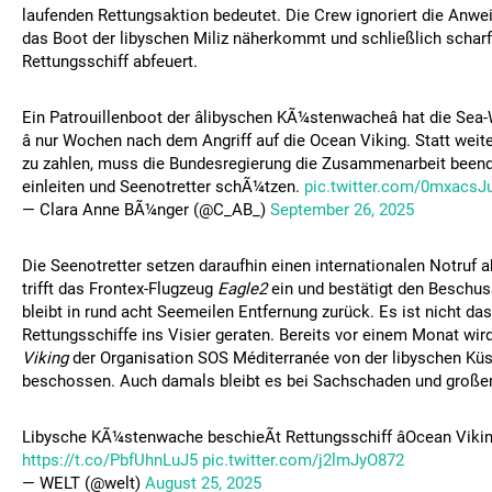
laufenden Rettungsaktion bedeutet. Die Crew ignoriert die Anwe
das Boot der libyschen Miliz näherkommt und schließlich scharf
Rettungsschiff abfeuert.
Ein Patrouillenboot der âlibyschen KÃ¼stenwacheâ hat die Se
â nur Wochen nach dem Angriff auf die Ocean Viking. Statt weite
zu zahlen, muss die Bundesregierung die Zusammenarbeit beende
einleiten und Seenotretter schÃ¼tzen.
pic.twitter.com/0mxacsJ
— Clara Anne BÃ¼nger (@C_AB_)
September 26, 2025
Die Seenotretter setzen daraufhin einen internationalen Notruf 
trifft das Frontex-Flugzeug
Eagle2
ein und bestätigt den Beschus
bleibt in rund acht Seemeilen Entfernung zurück. Es ist nicht da
Rettungsschiffe ins Visier geraten. Bereits vor einem Monat wir
Viking
der Organisation SOS Méditerranée von der libyschen K
beschossen. Auch damals bleibt es bei Sachschaden und groß
Libysche KÃ¼stenwache beschieÃt Rettungsschiff âOcean Viking
https://t.co/PbfUhnLuJ5
pic.twitter.com/j2lmJyO872
— WELT (@welt)
August 25, 2025