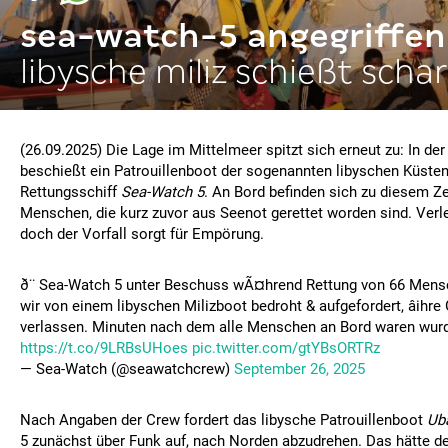
sea-watch-5 angegriffen
libysche miliz schießt schar
(26.09.2025) Die Lage im Mittelmeer spitzt sich erneut zu: In der
beschießt ein Patrouillenboot der sogenannten libyschen Küst
Rettungsschiff
Sea-Watch 5
. An Bord befinden sich zu diesem Z
Menschen, die kurz zuvor aus Seenot gerettet worden sind. Verl
doch der Vorfall sorgt für Empörung.
ð¨ Sea-Watch 5 unter Beschuss wÃ¤hrend Rettung von 66 Men
wir von einem libyschen Milizboot bedroht & aufgefordert, âihre
verlassen. Minuten nach dem alle Menschen an Bord waren wurde
https://t.co/9LRBsUHoes
pic.twitter.com/gtYBsORTRz
— Sea-Watch (@seawatchcrew)
September 26, 2025
Nach Angaben der Crew fordert das libysche Patrouillenboot
Uba
5 zunächst über Funk auf, nach Norden abzudrehen. Das hätte d