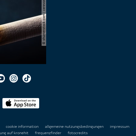
© shutterstock.com | cerevonstudio
n
cookie information
allgemeine nutzungsbedingungen
impressum
ung auf kronehit
frequenzfinder
fotocredits