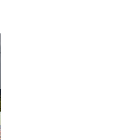
d sirlin
exanton