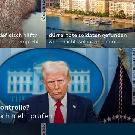
efleisch hilft?
dürre: tote soldaten gefunden
nordkoreas sommerliche empfehlungen
wehrmachtssoldaten in donau
© shutterstock.com | joshu
ontrolle?
noch mehr prüfen