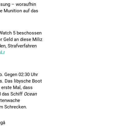
isung – woraufhin
e Munition auf das
a-Watch 5 beschossen
r Geld an diese Miliz
n, Strafverfahren
uLr
ab. Gegen 02:30 Uhr
s. Das libysche Boot
s erste Mal, dass
d das Schiff
Ocean
üstenwache
em Schrecken.
â