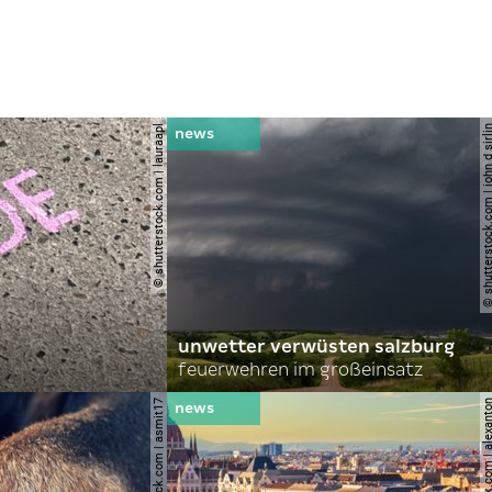
© shutterstock.com | lauraapl
© shutterstock.com | john 
unwetter verwüsten salzburg
feuerwehren im großeinsatz
© shutterstock.com | asmit17
© shutterstock.com | al