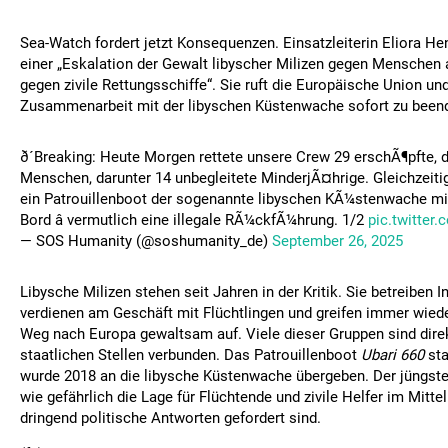
Sea-Watch fordert jetzt Konsequenzen. Einsatzleiterin Eliora Hen
einer „Eskalation der Gewalt libyscher Milizen gegen Menschen 
gegen zivile Rettungsschiffe“. Sie ruft die Europäische Union und 
Zusammenarbeit mit der libyschen Küstenwache sofort zu been
ð´Breaking: Heute Morgen rettete unsere Crew 29 erschÃ¶pfte, 
Menschen, darunter 14 unbegleitete MinderjÃ¤hrige. Gleichzeiti
ein Patrouillenboot der sogenannte libyschen KÃ¼stenwache mi
Bord â vermutlich eine illegale RÃ¼ckfÃ¼hrung. 1/2
pic.twitte
— SOS Humanity (@soshumanity_de)
September 26, 2025
Libysche Milizen stehen seit Jahren in der Kritik. Sie betreiben I
verdienen am Geschäft mit Flüchtlingen und greifen immer wie
Weg nach Europa gewaltsam auf. Viele dieser Gruppen sind direk
staatlichen Stellen verbunden. Das Patrouillenboot
Ubari 660
sta
wurde 2018 an die libysche Küstenwache übergeben. Der jüngste A
wie gefährlich die Lage für Flüchtende und zivile Helfer im Mitte
dringend politische Antworten gefordert sind.