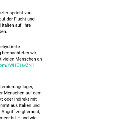
zler spricht von
auf der Flucht und
Italien auf, ihre
den.
dehydrierte
g beobachteten wir
t vielen Menschen an
r.com/rWHE1avZN1
nternierungslager,
der Menschen auf dem
t oder indirekt mit
mmt aus Italien und
ngriff zeigt erneut,
lmeer ist – und wie