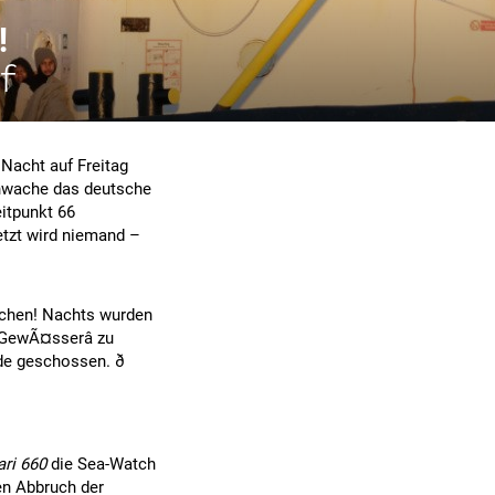
!
f
 Nacht auf Freitag
enwache das deutsche
eitpunkt 66
etzt wird niemand –
schen! Nachts wurden
 GewÃ¤sserâ zu
 geschossen. ð
ri 660
die Sea-Watch
en Abbruch der