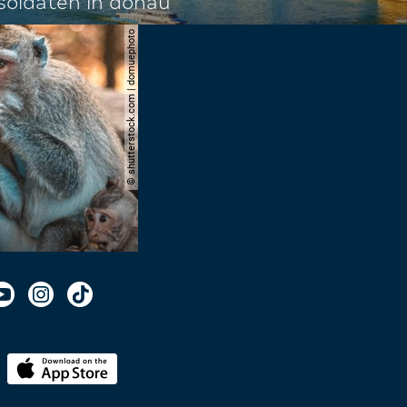
oldaten in donau
© shutterstock.com | domuephoto