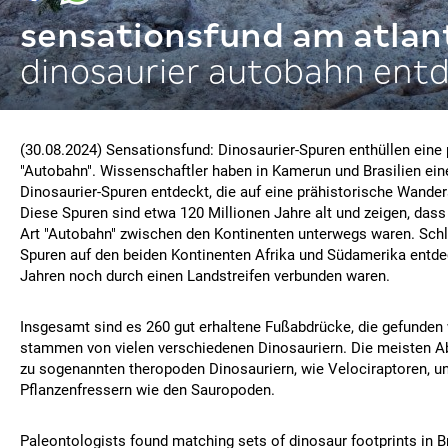
sensationsfund am atlan
dinosaurier autobahn ent
(30.08.2024) Sensationsfund: Dinosaurier-Spuren enthüllen eine 
"Autobahn". Wissenschaftler haben in Kamerun und Brasilien ei
Dinosaurier-Spuren entdeckt, die auf eine prähistorische Wande
Diese Spuren sind etwa 120 Millionen Jahre alt und zeigen, dass
Art "Autobahn" zwischen den Kontinenten unterwegs waren. Schl
Spuren auf den beiden Kontinenten Afrika und Südamerika entdec
Jahren noch durch einen Landstreifen verbunden waren.
Insgesamt sind es 260 gut erhaltene Fußabdrücke, die gefunden
stammen von vielen verschiedenen Dinosauriern. Die meisten A
zu sogenannten theropoden Dinosauriern, wie Velociraptoren, un
Pflanzenfressern wie den Sauropoden.
Paleontologists found matching sets of dinosaur footprints in 