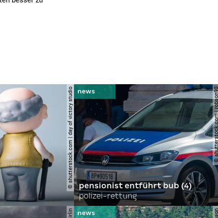
ten besser zu
© shutterstock.com | day of victory studio
© shutterstock.com | r
pensionist entführt bub (4)
polizei-rettung