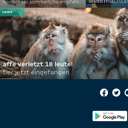
wehrmachtss
nordkoreas sommerliche empfehlungen
affe verletzt 18 leute!
tier jetzt eingefangen