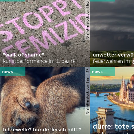
© shutterstock.com | lauraapl
"walk of shame"
unwetter verwü
kunstperformance im 1. bezirk
feuerwehren im g
© shutterstock.com | asmit17
dürre: tote
hitzewelle? hundefleisch hilft?