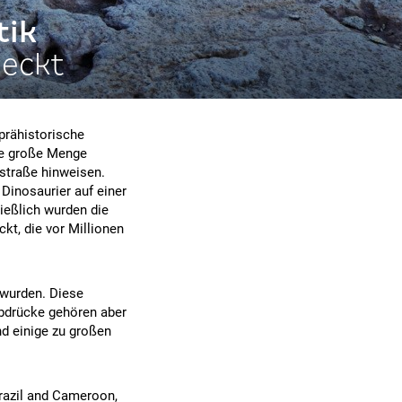
tik
deckt
prähistorische
ne große Menge
rstraße hinweisen.
 Dinosaurier auf einer
ießlich wurden die
kt, die vor Millionen
 wurden. Diese
bdrücke gehören aber
d einige zu großen
Brazil and Cameroon,