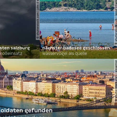
© shutterstock.com | john d sirlin
© shutterstock.com | lasse 
sten salzburg
nächster badesee geschlossen
roßeinsatz
wasservögel als quelle
© shutterstock.com | al
 soldaten gefunden