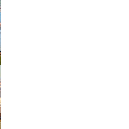
johansson
exanton