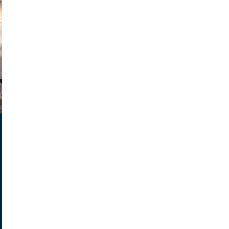
muephoto