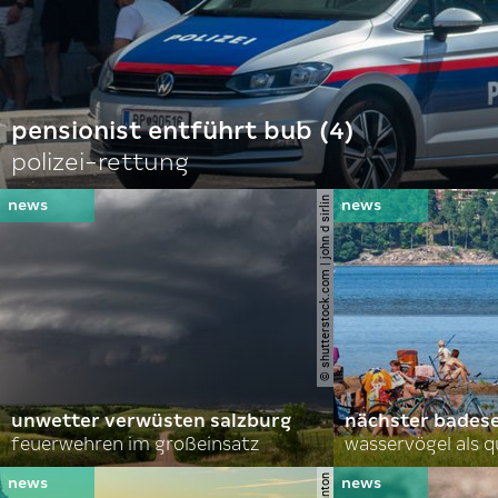
pensionist entführt bub (4)
polizei-rettung
© shutterstock.com | john d sirlin
unwetter verwüsten salzburg
nächster bades
feuerwehren im großeinsatz
wasservögel als q