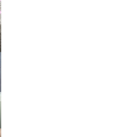
auraapl
asmit17