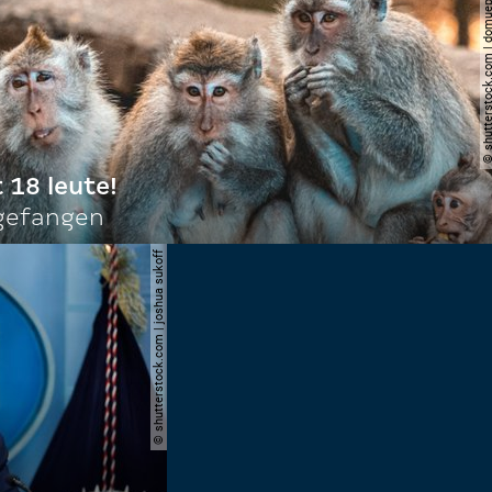
© shutterstock.com | do
t 18 leute!
ngefangen
© shutterstock.com | joshua sukoff