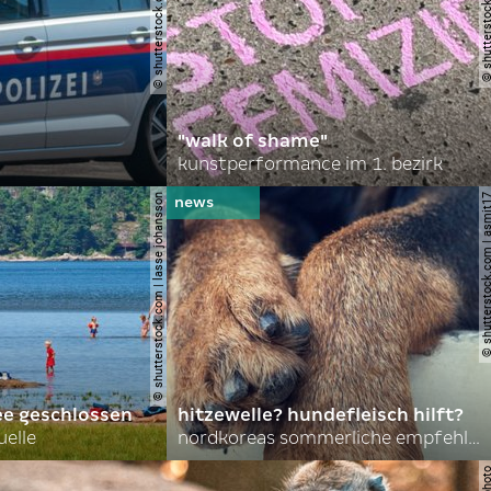
© shutterstock.com | robson90
© shutterstock.com | l
"walk of shame"
kunstperformance im 1. bezirk
© shutterstock.com | lasse johansson
© shutterstock.com | 
ee geschlossen
hitzewelle? hundefleisch hilft?
uelle
nordkoreas sommerliche empfehlungen