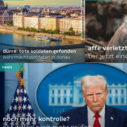
© shutterstock.com | alexanton
affe verletz
dürre: tote soldaten gefunden
tier jetzt ei
wehrmachtssoldaten in donau
noch mehr kontrolle?
usa wollen noch mehr prüfen