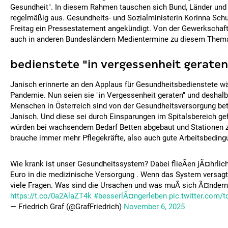
Gesundheit". In diesem Rahmen tauschen sich Bund, Länder un
regelmäßig aus. Gesundheits- und Sozialministerin Korinna Sch
Freitag ein Pressestatement angekündigt. Von der Gewerkschaf
auch in anderen Bundesländern Medientermine zu diesem Them
bedienstete "in vergessenheit geraten
Janisch erinnerte an den Applaus für Gesundheitsbedienstete w
Pandemie. Nun seien sie "in Vergessenheit geraten" und deshalb 
Menschen in Österreich sind von der Gesundheitsversorgung betr
Janisch. Und diese sei durch Einsparungen im Spitalsbereich gef
würden bei wachsendem Bedarf Betten abgebaut und Stationen
brauche immer mehr Pflegekräfte, also auch gute Arbeitsbeding
Wie krank ist unser Gesundheitssystem? Dabei flieÃen jÃ¤hrlic
Euro in die medizinische Versorgung . Wenn das System versagt 
viele Fragen. Was sind die Ursachen und was muÃ sich Ã¤ndern
https://t.co/0a2AlaZT4k
#besserlÃ¤ngerleben
pic.twitter.com
— Friedrich Graf (@GrafFriedrich)
November 6, 2025