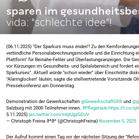
sparen im gesundheitsbe
vida: "schlechte idee"!
(06.11.2025) "Der Sparkurs muss enden"! Zu den Kernforderungen
verbindliche Personalabrechnungsmodelle und die Einrichtung ei
Plattform" für Beinahe-Fehler und Überlastungsanzeigen. Die Ge
vor Kürzungen im Gesundheits- und Spitalsbereich und fordert e
Sparkurses". Aktuell würde "schon wieder" über Einschnitte disku
"Alarmglocken" läuten, sagte die stellvertretende Vorsitzende Oli
Pressekonferenz am Donnerstag.
Demonstration der Gewerkschaften
@GewerkschaftGPA
und
@g
Salzburg mit 2000 Teilnehmer:innen.
#Pflegeraub
https://t.co
5.11.2025)
pic.twitter.com/mtpUgzGDuV
— Christoph Freina ðªðº (@ChristophFreina)
November 5, 2025
Der Aufruf kommt einen Tag vor der nächsten Sitzung der "Refo