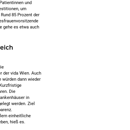
Patientinnen und
estitionen, um
 Rund 85 Prozent der
desfrauenvorsitzende
ege gehe es etwa auch
eich
ie
r der vida Wien. Auch
ne würden dann wieder
Kurzfristige
ren. Die
Krankenhäuser in
elegt werden. Ziel
parenz.
ern einheitliche
ben, hieß es.