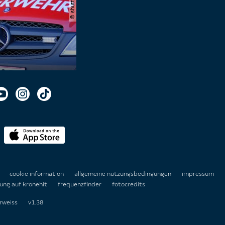
n
cookie information
allgemeine nutzungsbedingungen
impressum
ung auf kronehit
frequenzfinder
fotocredits
rweiss
v1.38