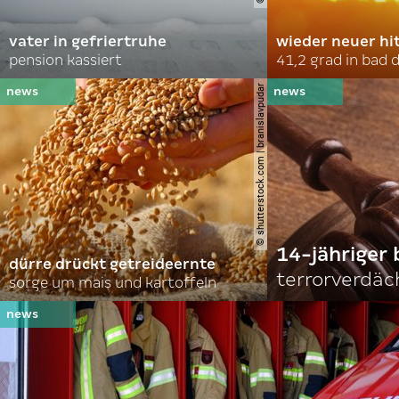
vater in gefriertruhe
wieder neuer hi
pension kassiert
41,2 grad in bad
© shutterstock.com | branislavpudar
14-jähriger 
dürre drückt getreideernte
terrorverdäc
sorge um mais und kartoffeln