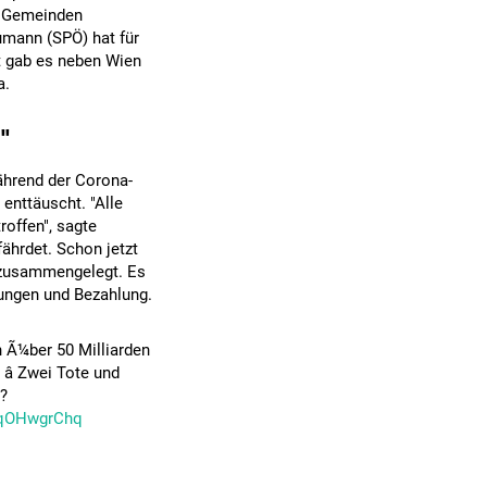
d Gemeinden
umann (SPÖ) hat für
t gab es neben Wien
a.
"
ährend der Corona-
enttäuscht. "Alle
offen", sagte
ährdet. Schon jetzt
 zusammengelegt. Es
ungen und Bezahlung.
h Ã¼ber 50 Milliarden
â Zwei Tote und
?
/tqOHwgrChq