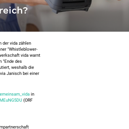
reich?
 der vida zählen
ner "Whistleblower-
werkschaft vida warnt
in "Ende des
tiert, weshalb die
via Janisch bei einer
emeinsam_vida
in
/qbMEuNG5DU
(ORF
rmpartnerschaft