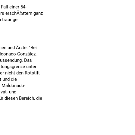
all einer 54-
ers erschÃ¼ttern ganz
 traurige
en und Ärzte. "Bei
aldonado-González,
 Aussendung. Das
stungsgrenze unter
r nicht den Rotstift
t und die
te Maldonado-
ivat- und
ür diesen Bereich, die