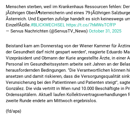
Menschen sterben, weil im Krankenhaus Ressourcen fehlen: Der F
jÃ¤hrigen OberÃ¶sterreicherin und eines 79-jÃ¤hrigen Salzburg
Ãsterreich. Und Experten zufolge handelt es sich keineswegs um
EinzelfÃ¤lle.
#BLICKWECHSEL
https://t.co/7hMWsTCfFP
— Servus Nachrichten (@ServusTV_News)
October 31, 2025
Beistand kam am Donnerstag von der Wiener Kammer für Ärztinn
der Gesundheit darf nicht gespart werden", reagierte Eduardo M
Vizepräsident und Obmann der Kurie angestellte Ärzte, in einer
Personal im Gesundheitssystem arbeite seit Jahren an der Bela
herausfordernden Bedingungen. "Die Verantwortlichen können hie
ansetzen und damit riskieren, dass die Versorgungsqualität sink
Verunsicherung bei den Patientinnen und Patienten steigt", sag
González. Die vida vertritt in Wien rund 10.000 Beschäftigte in Pr
Ordensspitälern. Aktuell laufen Kollektivvertragsverhandlungen f
zweite Runde endete am Mittwoch ergebnislos.
(fd/apa)