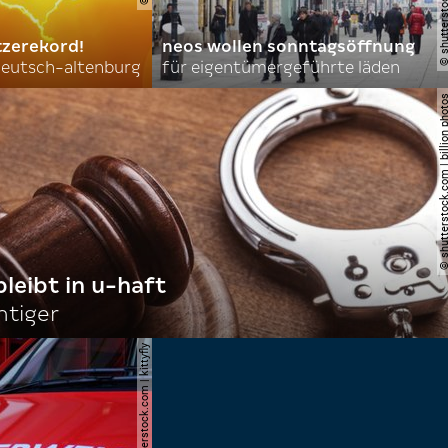
tzerekord!
neos wollen sonntagsöffnung
 deutsch-altenburg
für eigentümergeführte läden
© shutterstock.com | billi
bleibt in u-haft
htiger
© shutterstock.com | kittyfly