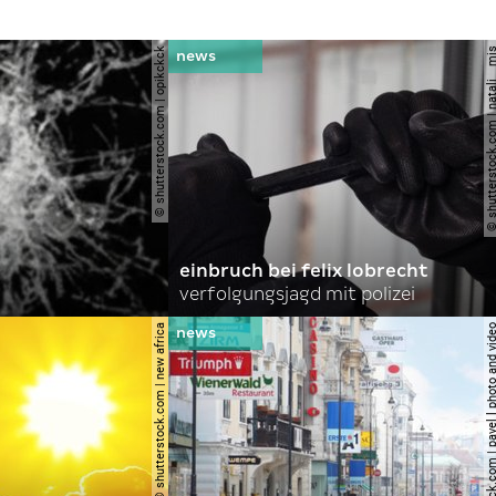
© shutterstock.com | opikckck
© shutterstock.com | nata
einbruch bei felix lobrecht
verfolgungsjagd mit polizei
© shutterstock.com | new africa
© shutterstock.com | pavel l phot