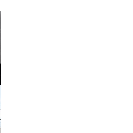
li _ mis
o and video