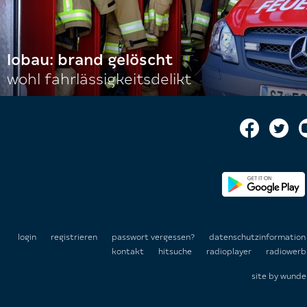
lobau: brand gelöscht
wohl fahrlässigkeitsdelikt
login
registrieren
passwort vergessen?
datenschutzinformatio
kontakt
hitsuche
radioplayer
radiowerb
site by
wunde