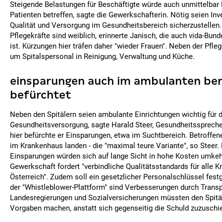
Steigende Belastungen für Beschäftigte würde auch unmittelbar 
Patienten betreffen, sagte die Gewerkschafterin. Nötig seien Inv
Qualität und Versorgung im Gesundheitsbereich sicherzustellen.
Pflegekräfte sind weiblich, erinnerte Janisch, die auch vida-Bun
ist. Kürzungen hier träfen daher "wieder Frauen". Neben der Pfl
um Spitalspersonal in Reinigung, Verwaltung und Küche.
einsparungen auch im ambulanten ber
befürchtet
Neben den Spitälern seien ambulante Einrichtungen wichtig für d
Gesundheitsversorgung, sagte Harald Steer, Gesundheitsspreche
hier befürchte er Einsparungen, etwa im Suchtbereich. Betroffe
im Krankenhaus landen - die "maximal teure Variante", so Steer. 
Einsparungen würden sich auf lange Sicht in hohe Kosten umkeh
Gewerkschaft fordert "verbindliche Qualitätsstandards für alle 
Österreich". Zudem soll ein gesetzlicher Personalschlüssel festg
der "Whistleblower-Plattform" sind Verbesserungen durch Trans
Landesregierungen und Sozialversicherungen müssten den Spitäl
Vorgaben machen, anstatt sich gegenseitig die Schuld zuzuschie