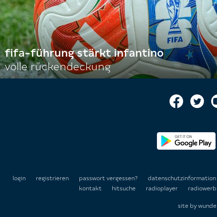
fifa-führung stärkt infantino
volle rückendeckung
login
registrieren
passwort vergessen?
datenschutzinformatio
kontakt
hitsuche
radioplayer
radiowerb
site by
wunde