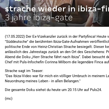
strache wieder in ibiza-f
3 jahre ibiza-gate
(17.05.2022) Der Ex-Vizekanzler zurück in der Partyfinca! Heute v
"Süddeutsche" die berühmten Ibiza-Gate-Aufnahmen veröffentlic
politische Ende von Heinz-Christian Strache besiegelt. Dieser keh
anlässlich des Jahrestags zurück an den Ort des Geschehens: Pu
Abend die Doku „Herr Strache fährt nach Ibiza“. Dabei besucht 
Chef mit Puls-Infochefin Corinna Milborn die legendäre Finca auf
Strache sagt im Teaser:
"Das Ibiza-Video war für mich ein völliger Umbruch in meinem Le
Neuordnung meines Leben - in allen Belangen."
Die gesamte Doku siehst du heute um 20.15 Uhr auf Puls24.
(mc)