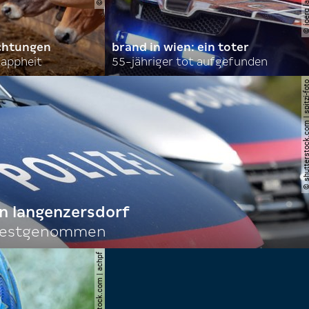
achtungen
brand in wien: ein toter
nappheit
55-jähriger tot aufgefunden
© shutterstock.com | spi
n langenzersdorf
 festgenommen
© shutterstock.com | achpf