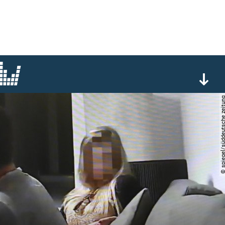
© spiegel/süddeutsche 