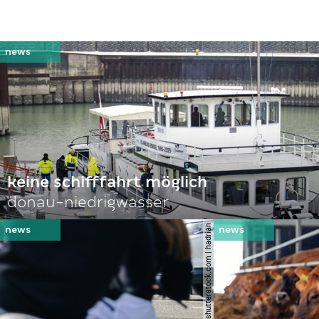
keine schifffahrt möglich
donau-niedrigwasser
© shutterstock.com | hadrian