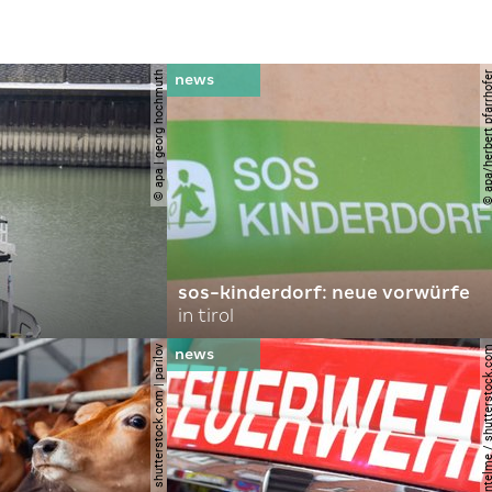
© apa | georg hochmuth
© apa/herbert pfar
sos-kinderdorf: neue vorwürfe
in tirol
© shutterstock.com | parilov
© joerg lantelme / shutter