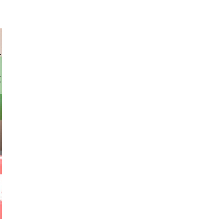
rhofer
stock.com