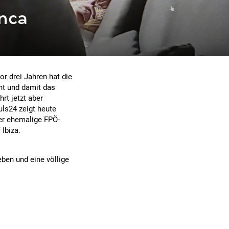
inca
or drei Jahren hat die
ht und damit das
rt jetzt aber
ls24 zeigt heute
der ehemalige FPÖ-
 Ibiza.
ben und eine völlige