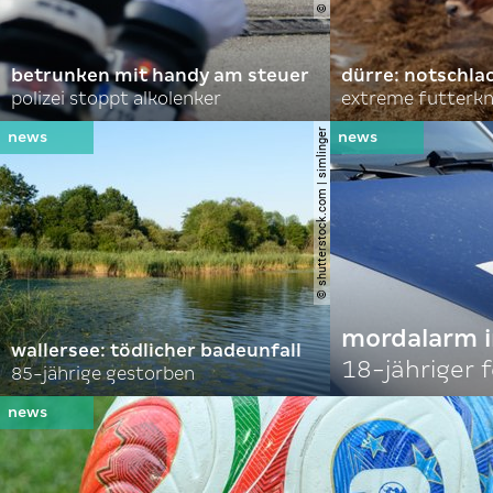
betrunken mit handy am steuer
dürre: notschl
polizei stoppt alkolenker
extreme futterk
© shutterstock.com | simlinger
mordalarm i
wallersee: tödlicher badeunfall
18-jähriger
85-jährige gestorben