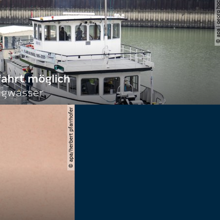
© apa | georg ho
fahrt möglich
igwasser
© apa/herbert pfarrhofer