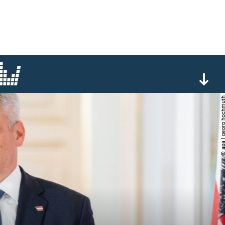
© apa | georg ho