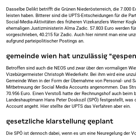
Dasselbe Delikt betrifft die Grünen Niederösterreich, die 7.000 
leisten haben. Bitterer sind die UPTS-Entscheidungen für die Par
Social-Media-Aktivitäten des früheren Vizekanzlers Werner Kogl
ehemaligen Justizministerin Alma Zadic. 57.803 Euro werden für
vorgeschrieben, 40.215 für Zadic. Auch hier nimmt man eine un
aufgrund parteipolitischer Postings an.
gemeinde wien hat unzulässig "gespe
Betroffen sind auch die NEOS und zwar über den vormaligen Wie
Vizebürgermeister Christoph Wiederkehr. Bei ihm wird eine unzu
Gemeinde Wien in der Form der Übernahme von Personal- und Sa
Mitbetreuung der Social Media Accounts angenommen. Das Str
70.956 Euro. Einen Verstoß hatte der Rechnungshof auch beim 
Landeshauptmann Hans Peter Doskozil (SPÖ) festgestellt, was
Account angeht. Hier stellte der UPTS das Verfahren aber ein.
gesetzliche klarstellung geplant
Die SPÖ ist dennoch dabei, wenn es um eine Neuregelung der Vo