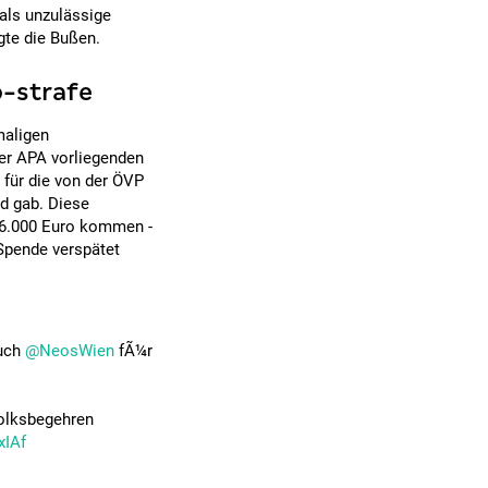
 als unzulässige
gte die Bußen.
-strafe
maligen
der APA vorliegenden
für die von der ÖVP
d gab. Diese
 6.000 Euro kommen -
 Spende verspätet
uch
@NeosWien
fÃ¼r
Volksbegehren
xIAf