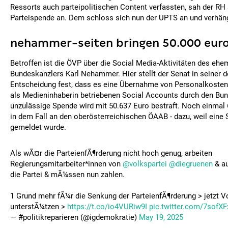
Ressorts auch parteipolitischen Content verfassten, sah der RH
Parteispende an. Dem schloss sich nun der UPTS an und verhän
nehammer-seiten bringen 50.000 euro
Betroffen ist die ÖVP über die Social Media-Aktivitäten des ehe
Bundeskanzlers Karl Nehammer. Hier stellt der Senat in seiner 
Entscheidung fest, dass es eine Übernahme von Personalkosten 
als Medieninhaberin betriebenen Social Accounts durch den Bun
unzulässige Spende wird mit 50.637 Euro bestraft. Noch einmal
in dem Fall an den oberösterreichischen ÖAAB - dazu, weil eine
gemeldet wurde.
Als wÃ¤r die ParteienfÃ¶rderung nicht hoch genug, arbeiten
Regierungsmitarbeiter*innen von
@volkspartei
@diegruenen
& a
die Partei & mÃ¼ssen nun zahlen.
1 Grund mehr fÃ¼r die Senkung der ParteienfÃ¶rderung > jetzt 
unterstÃ¼tzen >
https://t.co/io4VURiw9I
pic.twitter.com/7sofXF
— #politikreparieren (@igdemokratie)
May 19, 2025