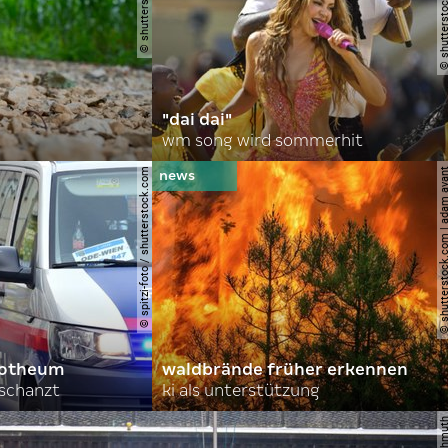
"dai dai"
wm song wird sommerhit
© spitzi-foto / shutterstock.com
© shutterstock.com | ad
orotheum
waldbrände früher erkennen
rschanzt
ki als unterstützung