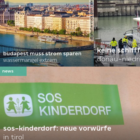
© shutterstock.com | alexanton
keine schiff
budapest muss strom sparen
donau-niedr
wassermangel extrem
sos-kinderdorf: neue vorwürfe
in tirol