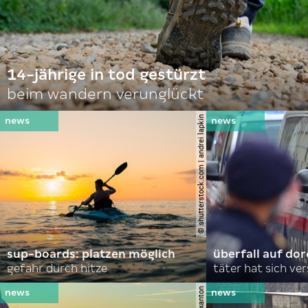
14-jährige in tod gestürzt
beim wandern verunglückt
© shutterstock.com | andrei lapkin
sup-boards: platzen möglich
überfall auf d
gefahr durch hitze
täter hat sich ve