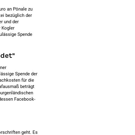
Euro an Pönale zu
tei bezüglich der
er und der
 Kogler
zulässige Spende
ndet"
ner
lässige Spende der
chkosten für die
afausmaß beträgt
burgenländischen
 dessen Facebook-
rschriften geht. Es