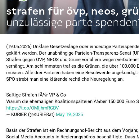
strafen für övp, neos, gr
unzulässige parteispenden
(19.05.2025) Unklare Gesetzeslage oder eindeutige Parteispenden
geklärt werden. Der unabhängige Parteien-Transparenz-Senat (U
Strafen gegen ÖVP, NEOS und Grüne vor allem wegen verbotener
verhängt. Am schlimmsten traf es die Grünen, die über 100.000 
müssen. Alle drei Parteien haben eine Beschwerde angekündigt
SPÖ strebt man eine klärende rechtliche Neuregelung an.
Saftige Strafen fÃ¼r VP & Co
Warum die ehemaligen Koalitionsparteien Ã¼ber 150.000 Euro St
https://t.co/OMljhmRGBV
— KURIER (@KURIERat)
May 19, 2025
Basis der Strafen ist ein Rechnungshof-Bericht aus dem Vorjahr, 
Social Media-Accounts in Regierungsbüros beschäftigte. Dass M