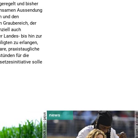
geregelt und bisher
meinsamen Aussendung
on und den
 Graubereich, der
ziell auch
 Landes- bis hin zur
igten zu erlangen,
re, praxistaugliche
tünden für die
etzesinitiative solle
© shutterstock.com | gajus
© shutterstock.com | a.