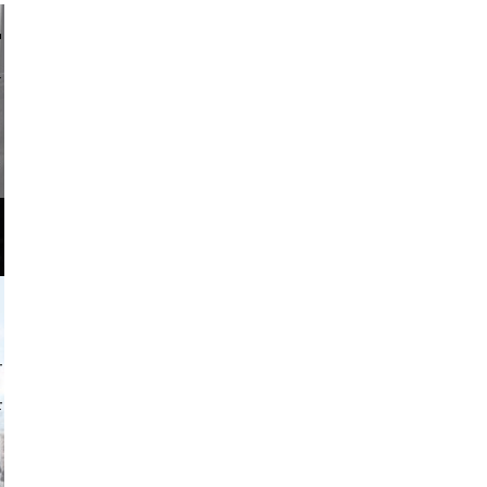
li _ mis
o and video