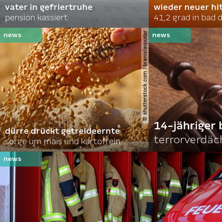
vater in gefriertruhe
wieder neuer hi
pension kassiert
41,2 grad in bad
© shutterstock.com | branislavpudar
14-jähriger 
dürre drückt getreideernte
terrorverdäc
sorge um mais und kartoffeln