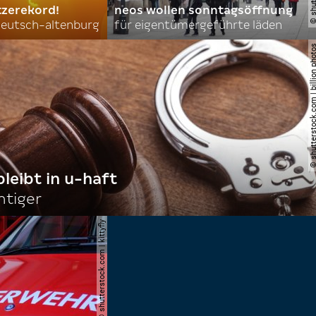
tzerekord!
neos wollen sonntagsöffnung
 deutsch-altenburg
für eigentümergeführte läden
© shutterstock.com | billi
bleibt in u-haft
htiger
© shutterstock.com | kittyfly