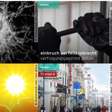
© shutterstock.com | opikckck
© shutterstock.com | nata
einbruch bei felix lobrecht
verfolgungsjagd mit polizei
© shutterstock.com | new africa
© shutterstock.com | pavel l phot