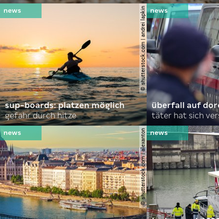
© shutterstock.com | andrei lapkin
sup-boards: platzen möglich
überfall auf d
gefahr durch hitze
täter hat sich ve
© shutterstock.com | alexanton