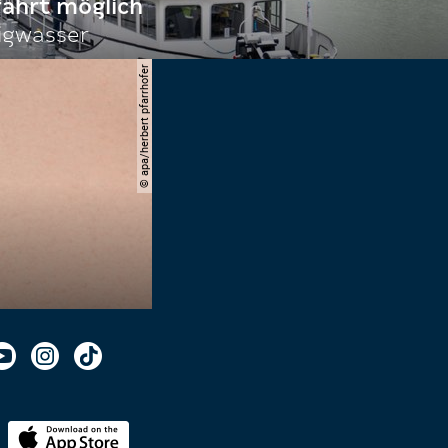
fahrt möglich
igwasser
© apa/herbert pfarrhofer