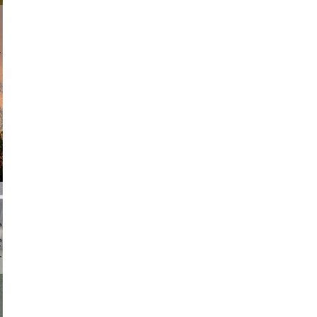
am avant
chmuth