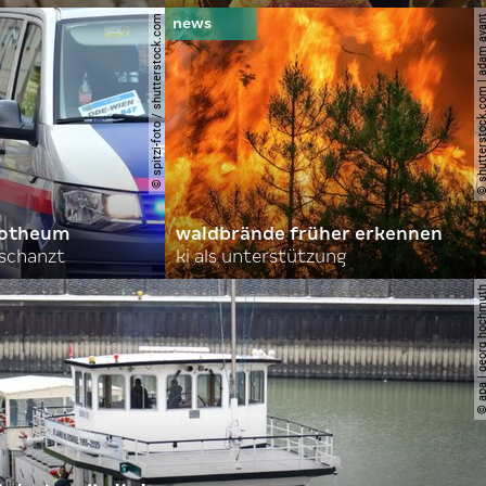
© spitzi-foto / shutterstock.com
© shutterstock.com | ad
orotheum
waldbrände früher erkennen
rschanzt
ki als unterstützung
© apa | georg ho