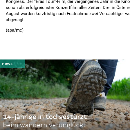
Kongress. Der "Eras Tour"-Film, der vergangenes Jahr in die Kinos
schon als erfolgreichster Konzertfilm aller Zeiten. Drei in Öster
August wurden kurzfristig nach Festnahme zwei Verdächtiger we
abgesagt.
(apa/mc)
14-jährige in tod gestürzt
beim wandern verunglückt