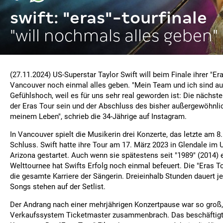
swift: "eras"-tourfinale
"will nochmals alles geben"
(27.11.2024) US-Superstar Taylor Swift will beim Finale ihrer "Er
Vancouver noch einmal alles geben. "Mein Team und ich sind au
Gefühlshoch, weil es für uns sehr real geworden ist: Die nächste 
der Eras Tour sein und der Abschluss des bisher außergewöhnlic
meinem Leben", schrieb die 34-Jährige auf Instagram.
In Vancouver spielt die Musikerin drei Konzerte, das letzte am 8
Schluss. Swift hatte ihre Tour am 17. März 2023 in Glendale im
Arizona gestartet. Auch wenn sie spätestens seit "1989" (2014) ei
Welttournee hat Swifts Erfolg noch einmal befeuert. Die "Eras Tou
die gesamte Karriere der Sängerin. Dreieinhalb Stunden dauert j
Songs stehen auf der Setlist.
Der Andrang nach einer mehrjährigen Konzertpause war so groß
Verkaufssystem Ticketmaster zusammenbrach. Das beschäftigt