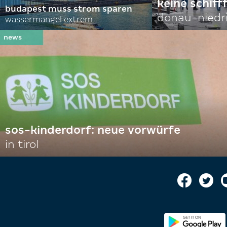
keine schiff
budapest muss strom sparen
donau-niedr
wassermangel extrem
sos-kinderdorf: neue vorwürfe
in tirol