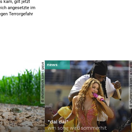
 kam, gilt jetzt
reich angesetzte im
gen Terrorgefahr
© shutterstock.com | gajus
© shutterstock.com | a.
"dai dai"
wm song wird sommerhit