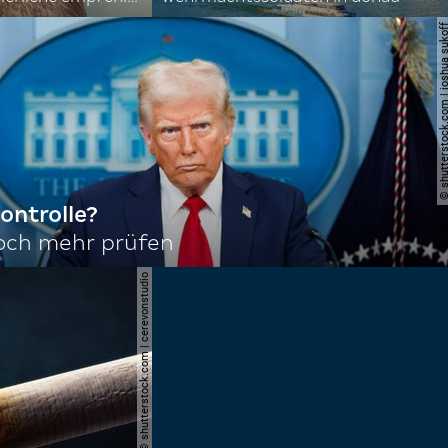
© shutterstock.com | joshu
ontrolle?
noch mehr prüfen
© shutterstock.com | cerevonstudio