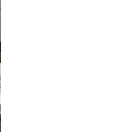
d sirlin
exanton