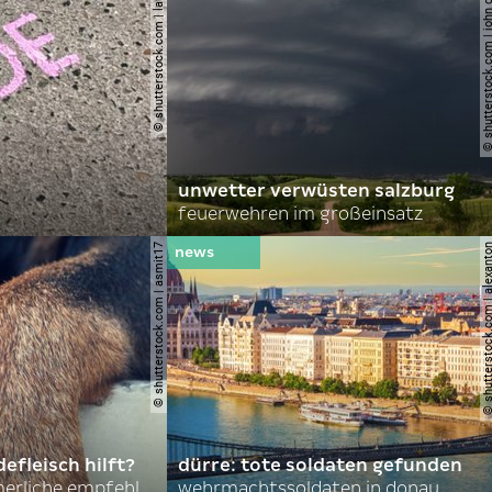
© shutterstock.com | lauraapl
© shutterstock.com | john 
unwetter verwüsten salzburg
feuerwehren im großeinsatz
© shutterstock.com | asmit17
© shutterstock.com | al
efleisch hilft?
dürre: tote soldaten gefunden
nordkoreas sommerliche empfehlungen
wehrmachtssoldaten in donau