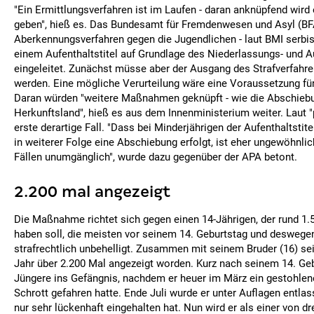
"Ein Ermittlungsverfahren ist im Laufen - daran anknüpfend wird 
geben", hieß es. Das Bundesamt für Fremdenwesen und Asyl (BF
Aberkennungsverfahren gegen die Jugendlichen - laut BMI serbi
einem Aufenthaltstitel auf Grundlage des Niederlassungs- und A
eingeleitet. Zunächst müsse aber der Ausgang des Strafverfahr
werden. Eine mögliche Verurteilung wäre eine Voraussetzung fü
Daran würden "weitere Maßnahmen geknüpft - wie die Abschiebu
Herkunftsland", hieß es aus dem Innenministerium weiter. Laut "p
erste derartige Fall. "Dass bei Minderjährigen der Aufenthaltstit
in weiterer Folge eine Abschiebung erfolgt, ist eher ungewöhnli
Fällen unumgänglich", wurde dazu gegenüber der APA betont.
2.200 mal angezeigt
Die Maßnahme richtet sich gegen einen 14-Jährigen, der rund 1.
haben soll, die meisten vor seinem 14. Geburtstag und deswege
strafrechtlich unbehelligt. Zusammen mit seinem Bruder (16) se
Jahr über 2.200 Mal angezeigt worden. Kurz nach seinem 14. Ge
Jüngere ins Gefängnis, nachdem er heuer im März ein gestohlen
Schrott gefahren hatte. Ende Juli wurde er unter Auflagen entlasse
nur sehr lückenhaft eingehalten hat. Nun wird er als einer von dr