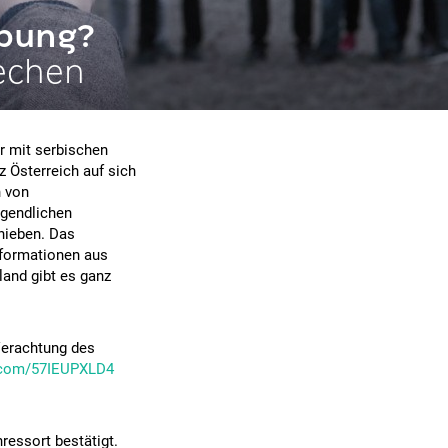
ebung?
echen
r mit serbischen
z Österreich auf sich
n von
ugendlichen
chieben. Das
nformationen aus
land gibt es ganz
Verachtung des
r.com/57IEUPXLD4
ressort bestätigt.