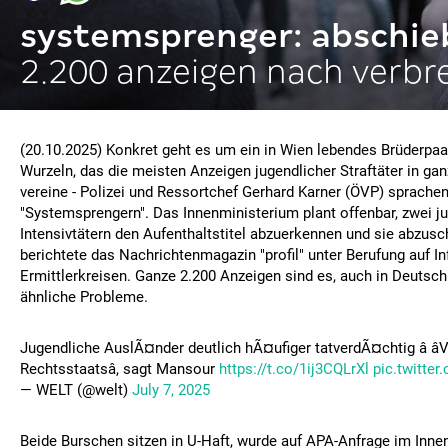
systemsprenger: abschi
2.200 anzeigen nach verbr
(20.10.2025) Konkret geht es um ein in Wien lebendes Brüderpaa
Wurzeln, das die meisten Anzeigen jugendlicher Straftäter in gan
vereine - Polizei und Ressortchef Gerhard Karner (ÖVP) sprache
"Systemsprengern". Das Innenministerium plant offenbar, zwei j
Intensivtätern den Aufenthaltstitel abzuerkennen und sie abzus
berichtete das Nachrichtenmagazin "profil" unter Berufung auf I
Ermittlerkreisen. Ganze 2.200 Anzeigen sind es, auch in Deutsch
ähnliche Probleme.
Jugendliche AuslÃ¤nder deutlich hÃ¤ufiger tatverdÃ¤chtig â â
Rechtsstaatsâ, sagt Mansour
https://t.co/1ij3CQLrXl
pic.twitte
— WELT (@welt)
July 7, 2025
Beide Burschen sitzen in U-Haft, wurde auf APA-Anfrage im Innen