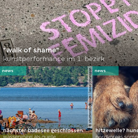
"walk of shame"
kunstperformance im 1. bezirk
© shutterstock.com | lasse johansson
nächster badesee geschlossen
hitzewelle? hund
wasservögel als quelle