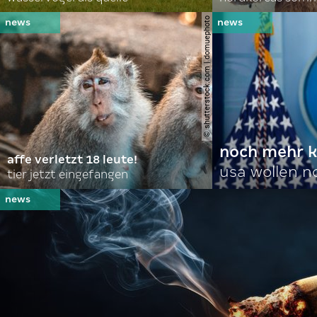
© shutterstock.com | domuephoto
noch mehr k
affe verletzt 18 leute!
usa wollen 
tier jetzt eingefangen