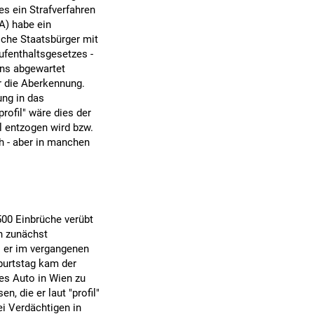
es ein Strafverfahren
A) habe ein
sche Staatsbürger mit
ufenthaltsgesetzes -
ens abgewartet
r die Aberkennung.
ng in das
rofil" wäre dies der
el entzogen wird bzw.
ch - aber in manchen
500 Einbrüche verübt
n zunächst
i er im vergangenen
burtstag kam der
es Auto in Wien zu
n, die er laut "profil"
ei Verdächtigen in