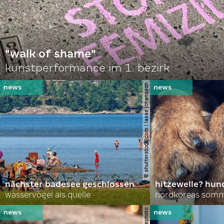
"walk of shame"
kunstperformance im 1. bezirk
© shutterstock.com | lasse johansson
nächster badesee geschlossen
hitzewelle? hund
wasservögel als quelle