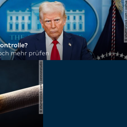
© shutterstock.com | joshu
ontrolle?
noch mehr prüfen
© shutterstock.com | cerevonstudio