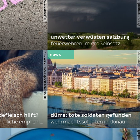
unwetter verwüsten salzburg
feuerwehren im großeinsatz
© shutterstock.com | asmit17
© shutterstock.com | al
efleisch hilft?
dürre: tote soldaten gefunden
nordkoreas sommerliche empfehlungen
wehrmachtssoldaten in donau