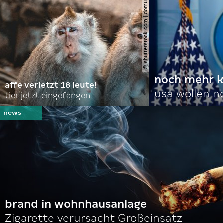
© shutterstock.com | domuephoto
noch mehr k
affe verletzt 18 leute!
usa wollen 
tier jetzt eingefangen
brand in wohnhausanlage
Zigarette verursacht Großeinsatz