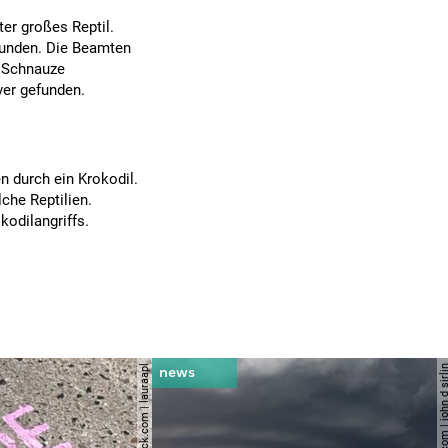
er großes Reptil.
efunden. Die Beamten
r Schnauze
ver gefunden.
en durch ein Krokodil.
che Reptilien.
kodilangriffs.
© shutterstock.com | lauraapl
© shutterstock.com | john 