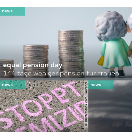
equal pension day
144 tage weniger pension für frauen
© shutterstock.com | lauraapl