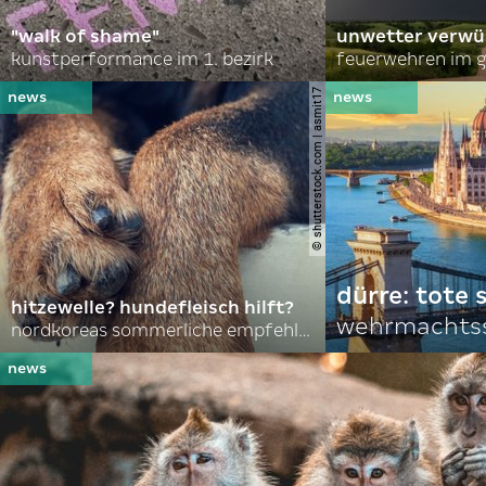
"walk of shame"
unwetter verwü
kunstperformance im 1. bezirk
feuerwehren im g
© shutterstock.com | asmit17
dürre: tote
hitzewelle? hundefleisch hilft?
wehrmachtss
nordkoreas sommerliche empfehlungen