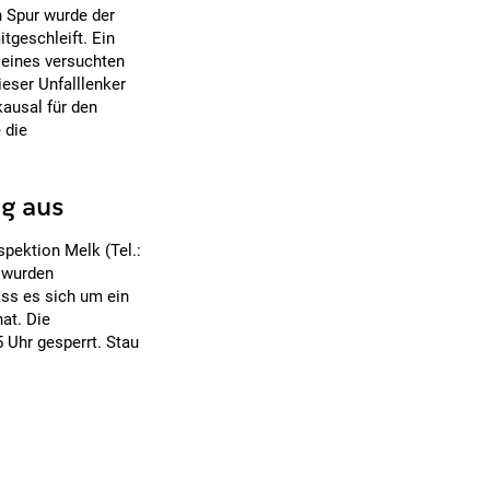
n Spur wurde der
tgeschleift. Ein
 eines versuchten
eser Unfalllenker
kausal für den
 die
g aus
pektion Melk (Tel.:
z wurden
ass es sich um ein
at. Die
 Uhr gesperrt. Stau