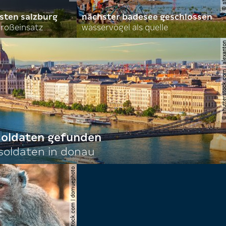
sten salzburg
nächster badesee geschlossen
roßeinsatz
wasservögel als quelle
© shutterstock.com | al
 soldaten gefunden
oldaten in donau
© shutterstock.com | domuephoto