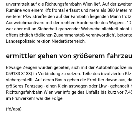
unvermittelt auf die Richtungsfahrbahn Wien lief. Auf der zweite
Rumäne von einem Kfz frontal erfasst und mehr als 380 Meter mi
weiterer Pkw streifte den auf der Fahrbahn liegenden Mann trotz
Ausweichmanövers mit der rechten Vorderseite des Wagens. "Di
war aber mit an Sicherheit grenzender Wahrscheinlichkeit nicht 
offensichtlich tödlichen Zusammenstoß verantwortlich", betonte
Landespolizeidirektion Niederösterreich.
ermittler gehen von größerem fahrzeu
Etwaige Zeugen wurden gebeten, sich mit der Autobahnpolizeiins
059133-3138) in Verbindung zu setzen. Teile des involvierten Kf
sichergestellt. Auf deren Basis gehen die Ermittler davon aus, d
größeres Fahrzeug - einen Kleinlastwagen oder Lkw - gehandelt h
Richtungsfahrbahn Wien war infolge des Unfalls bis kurz vor 7.45
im Frühverkehr war die Folge.
(fd/apa)