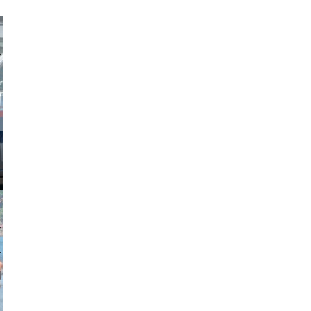
obson90
johansson