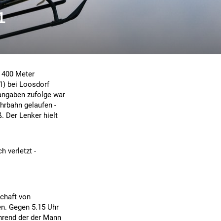
1
t 400 Meter
1) bei Loosdorf
iangaben zufolge war
hrbahn gelaufen -
ß. Der Lenker hielt
h verletzt -
schaft von
n. Gegen 5.15 Uhr
hrend der der Mann