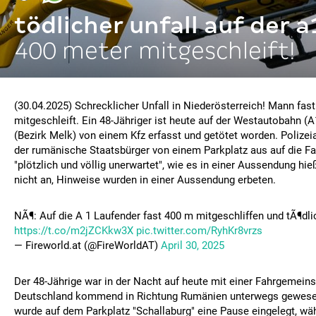
tödlicher unfall auf der a
400 meter mitgeschleift!
(30.04.2025) Schrecklicher Unfall in Niederösterreich! Mann fas
mitgeschleift. Ein 48-Jähriger ist heute auf der Westautobahn (A
(Bezirk Melk) von einem Kfz erfasst und getötet worden. Polize
der rumänische Staatsbürger von einem Parkplatz aus auf die Fa
"plötzlich und völlig unerwartet", wie es in einer Aussendung hie
nicht an, Hinweise wurden in einer Aussendung erbeten.
NÃ¶: Auf die A 1 Laufender fast 400 m mitgeschliffen und tÃ¶dlic
https://t.co/m2jZCKkw3X
pic.twitter.com/RyhKr8vrzs
— Fireworld.at (@FireWorldAT)
April 30, 2025
Der 48-Jährige war in der Nacht auf heute mit einer Fahrgemein
Deutschland kommend in Richtung Rumänien unterwegs gewese
wurde auf dem Parkplatz "Schallaburg" eine Pause eingelegt, wä