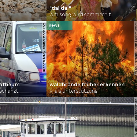
"dai dai"
wm song wird sommerhit
© spitzi-foto / shutterstock.com
© shutterstock.com | ad
orotheum
waldbrände früher erkennen
rschanzt
ki als unterstützung
© apa | georg ho