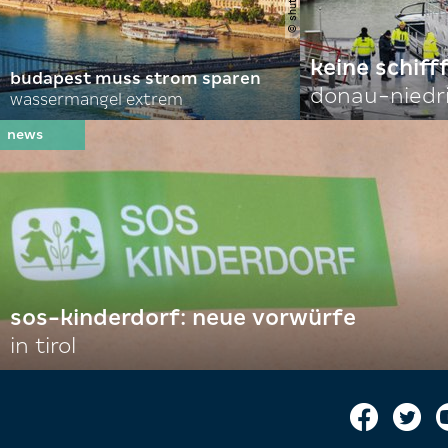
keine schiff
budapest muss strom sparen
donau-niedr
wassermangel extrem
sos-kinderdorf: neue vorwürfe
in tirol