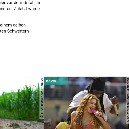
ler vor dem Unfall, in
önnten. Zuletzt wurde
 einem gelben
zten Schwertern
© shutterstock.com | gajus
© shutterstock.com | a.