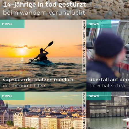
14-jährige in tod gestürzt
beim wandern verunglückt
© shutterstock.com | andrei lapkin
sup-boards: platzen möglich
überfall auf d
gefahr durch hitze
täter hat sich ve
© shutterstock.com | alexanton