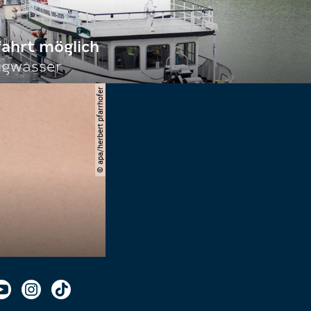
fahrt möglich
igwasser
© apa/herbert pfarrhofer