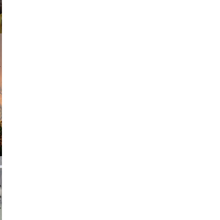
am avant
chmuth