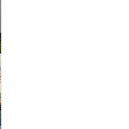
d sirlin
exanton