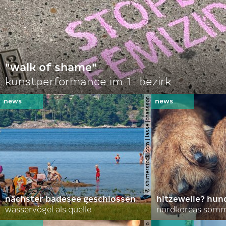
"walk of shame"
kunstperformance im 1. bezirk
© shutterstock.com | lasse johansson
nächster badesee geschlossen
hitzewelle? hund
wasservögel als quelle