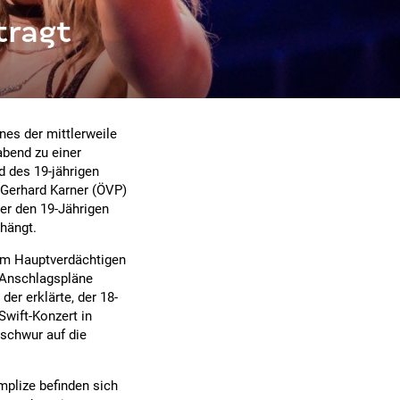
tragt
es der mittlerweile
abend zu einer
 des 19-jährigen
 Gerhard Karner (ÖVP)
er den 19-Jährigen
hängt.
em Hauptverdächtigen
n Anschlagspläne
der erklärte, der 18-
Swift-Konzert in
eschwur auf die
mplize befinden sich