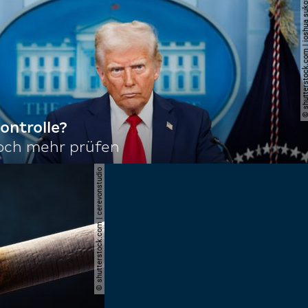
© shutterstock.com | joshu
ontrolle?
noch mehr prüfen
© shutterstock.com | cerevonstudio