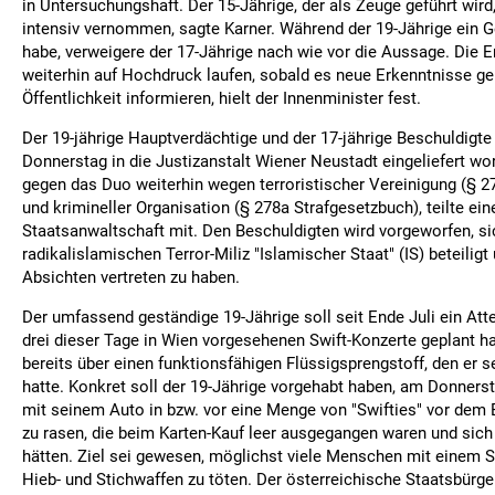
in Untersuchungshaft. Der 15-Jährige, der als Zeuge geführt wird
intensiv vernommen, sagte Karner. Während der 19-Jährige ein 
habe, verweigere der 17-Jährige nach wie vor die Aussage. Die 
weiterhin auf Hochdruck laufen, sobald es neue Erkenntnisse g
Öffentlichkeit informieren, hielt der Innenminister fest.
Der 19-jährige Hauptverdächtige und der 17-jährige Beschuldigt
Donnerstag in die Justizanstalt Wiener Neustadt eingeliefert wor
gegen das Duo weiterhin wegen terroristischer Vereinigung (§ 2
und krimineller Organisation (§ 278a Strafgesetzbuch), teilte ein
Staatsanwaltschaft mit. Den Beschuldigten wird vorgeworfen, si
radikalislamischen Terror-Miliz "Islamischer Staat" (IS) beteiligt
Absichten vertreten zu haben.
Der umfassend geständige 19-Jährige soll seit Ende Juli ein Atte
drei dieser Tage in Wien vorgesehenen Swift-Konzerte geplant ha
bereits über einen funktionsfähigen Flüssigsprengstoff, den er se
hatte. Konkret soll der 19-Jährige vorgehabt haben, am Donners
mit seinem Auto in bzw. vor eine Menge von "Swifties" vor dem 
zu rasen, die beim Karten-Kauf leer ausgegangen waren und sic
hätten. Ziel sei gewesen, möglichst viele Menschen mit einem 
Hieb- und Stichwaffen zu töten. Der österreichische Staatsbür