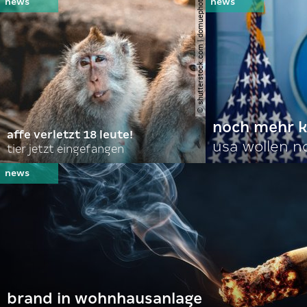
© shutterstock.com | domuephoto
noch mehr k
affe verletzt 18 leute!
usa wollen 
tier jetzt eingefangen
brand in wohnhausanlage