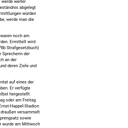
, werde weiter
Geständnis abgelegt
Ermittlungen würden
ebe, werde man die
e waren noch am
den. Ermittelt wird
78b Strafgesetzbuch)
e Sprecherin der
ch an der
 und deren Ziele und
ntat auf eines der
ben. Er verfügte
lbst hergestellt
tag oder am Freitag
Ernst-Happel-Stadion
h draußen versammelt
Sprengsatz sowie
ger wurde am Mittwoch