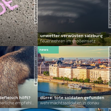
© shutterstock.com | lauraapl
© shutterstock.com | john 
unwetter verwüsten salzburg
feuerwehren im großeinsatz
© shutterstock.com | asmit17
© shutterstock.com | al
efleisch hilft?
dürre: tote soldaten gefunden
nordkoreas sommerliche empfehlungen
wehrmachtssoldaten in donau