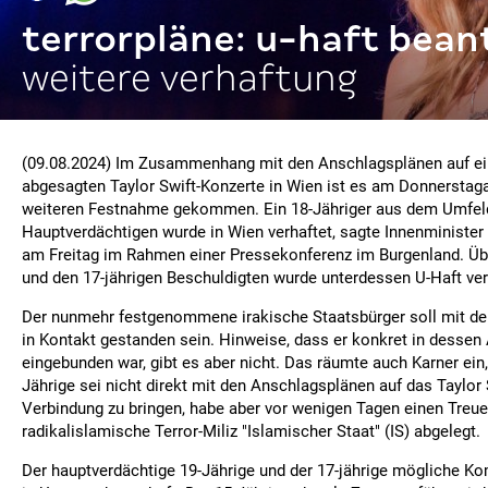
terrorpläne: u-haft bean
weitere verhaftung
(09.08.2024) Im Zusammenhang mit den Anschlagsplänen auf ein
abgesagten Taylor Swift-Konzerte in Wien ist es am Donnerstag
weiteren Festnahme gekommen. Ein 18-Jähriger aus dem Umfeld
Hauptverdächtigen wurde in Wien verhaftet, sagte Innenminister
am Freitag im Rahmen einer Pressekonferenz im Burgenland. Üb
und den 17-jährigen Beschuldigten wurde unterdessen U-Haft ver
Der nunmehr festgenommene irakische Staatsbürger soll mit d
in Kontakt gestanden sein. Hinweise, dass er konkret in desse
eingebunden war, gibt es aber nicht. Das räumte auch Karner ein, 
Jährige sei nicht direkt mit den Anschlagsplänen auf das Taylor 
Verbindung zu bringen, habe aber vor wenigen Tagen einen Treu
radikalislamische Terror-Miliz "Islamischer Staat" (IS) abgelegt.
Der hauptverdächtige 19-Jährige und der 17-jährige mögliche Ko