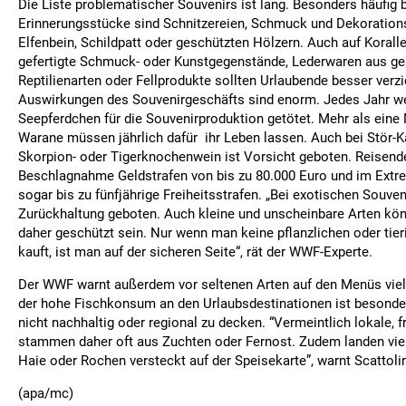
Die Liste problematischer Souvenirs ist lang. Besonders häufi
Erinnerungsstücke sind Schnitzereien, Schmuck und Dekorations
Elfenbein, Schildpatt oder geschützten Hölzern. Auch auf Koral
gefertigte Schmuck- oder Kunstgegenstände, Lederwaren aus ge
Reptilienarten oder Fellprodukte sollten Urlaubende besser verz
Auswirkungen des Souvenirgeschäfts sind enorm. Jedes Jahr we
Seepferdchen für die Souvenirproduktion getötet. Mehr als eine 
Warane müssen jährlich dafür ihr Leben lassen. Auch bei Stör-Ka
Skorpion- oder Tigerknochenwein ist Vorsicht geboten. Reisend
Beschlagnahme Geldstrafen von bis zu 80.000 Euro und im Extre
sogar bis zu fünfjährige Freiheitsstrafen. „Bei exotischen Souveni
Zurückhaltung geboten. Auch kleine und unscheinbare Arten kö
daher geschützt sein. Nur wenn man keine pflanzlichen oder tier
kauft, ist man auf der sicheren Seite“, rät der WWF-Experte.
Der WWF warnt außerdem vor seltenen Arten auf den Menüs viel
der hohe Fischkonsum an den Urlaubsdestinationen ist besonde
nicht nachhaltig oder regional zu decken. “Vermeintlich lokale, 
stammen daher oft aus Zuchten oder Fernost. Zudem landen vie
Haie oder Rochen versteckt auf der Speisekarte”, warnt Scattoli
(apa/mc)