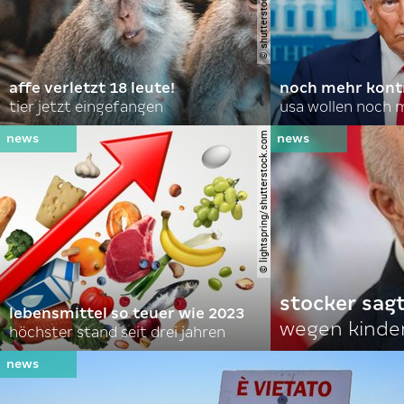
affe verletzt 18 leute!
noch mehr kontr
tier jetzt eingefangen
usa wollen noch 
© lightspring/shutterstock.com
stocker sagt
lebensmittel so teuer wie 2023
wegen kinde
höchster stand seit drei jahren