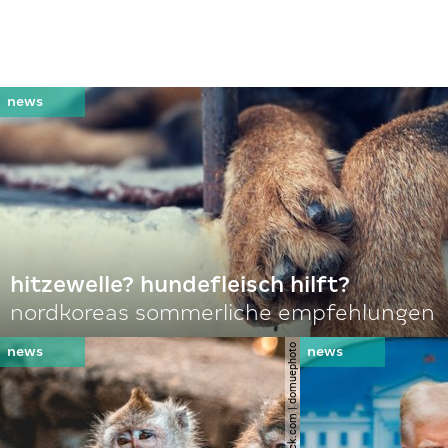
hitzewelle? hundefleisch hilft?
nordkoreas sommerliche empfehlungen
© shutterstock.com | domuephoto