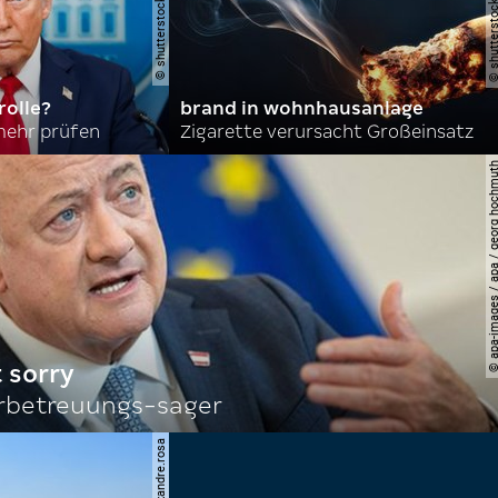
olle?
brand in wohnhausanlage
mehr prüfen
Zigarette verursacht Großeinsatz
© apa-images / apa / georg
 sorry
rbetreuungs-sager