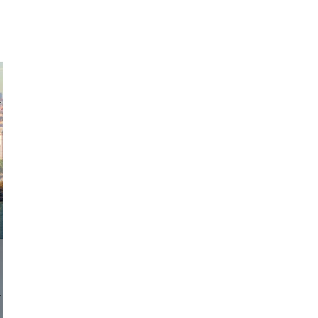
exanton
onstudio