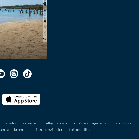
© shutterstock.com | alexandre.rosa
n
cookie information
allgemeine nutzungsbedingungen
impressum
ung auf kronehit
frequenzfinder
fotocredits