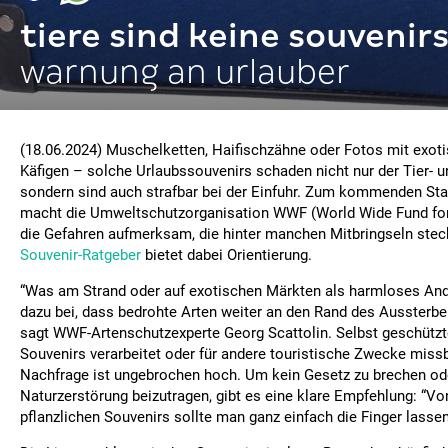
tiere sind keine souvenir
warnung an urlauber
(18.06.2024) Muschelketten, Haifischzähne oder Fotos mit exoti
Käfigen – solche Urlaubssouvenirs schaden nicht nur der Tier- u
sondern sind auch strafbar bei der Einfuhr. Zum kommenden Sta
macht die Umweltschutzorganisation WWF (World Wide Fund for
die Gefahren aufmerksam, die hinter manchen Mitbringseln ste
Souvenir-Ratgeber
bietet dabei Orientierung.
“Was am Strand oder auf exotischen Märkten als harmloses Ande
dazu bei, dass bedrohte Arten weiter an den Rand des Aussterbe
sagt WWF-Artenschutzexperte Georg Scattolin. Selbst geschützt
Souvenirs verarbeitet oder für andere touristische Zwecke miss
Nachfrage ist ungebrochen hoch. Um kein Gesetz zu brechen od
Naturzerstörung beizutragen, gibt es eine klare Empfehlung: “Vo
pflanzlichen Souvenirs sollte man ganz einfach die Finger lassen”