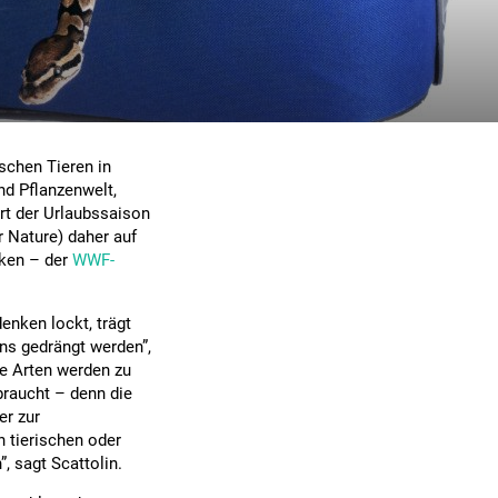
s
schen Tieren in
nd Pflanzenwelt,
rt der Urlaubssaison
 Nature) daher auf
cken – der
WWF-
nken lockt, trägt
ns gedrängt werden”,
e Arten werden zu
braucht – denn die
er zur
n tierischen oder
, sagt Scattolin.