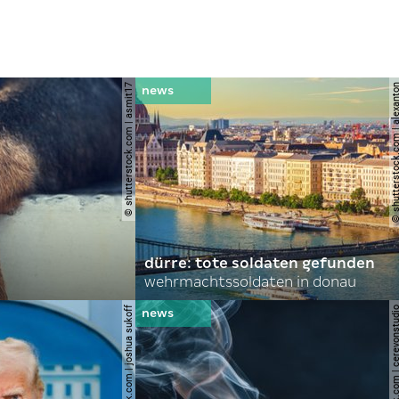
© shutterstock.com | asmit17
© shutterstock.com | al
dürre: tote soldaten gefunden
wehrmachtssoldaten in donau
© shutterstock.com | joshua sukoff
© shutterstock.com | cerev