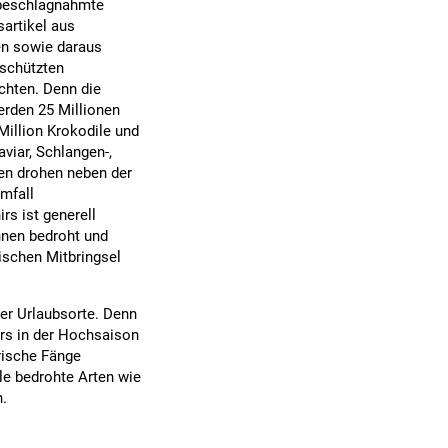
g beschlagnahmte
artikel aus
len sowie daraus
schützten
ichten. Denn die
rden 25 Millionen
Million Krokodile und
viar, Schlangen-,
en drohen neben der
mfall
rs ist generell
nnen bedroht und
ischen Mitbringsel
er Urlaubsorte. Denn
rs in der Hochsaison
frische Fänge
le bedrohte Arten wie
n.