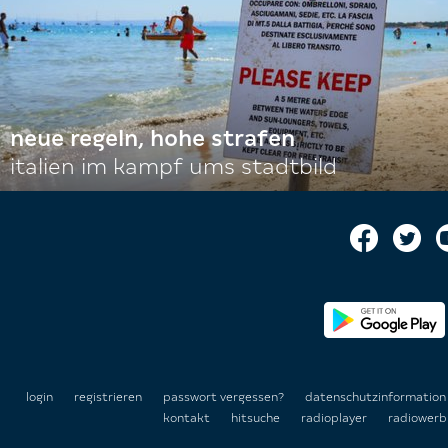
neue regeln, hohe strafen
italien im kampf ums stadtbild
login
registrieren
passwort vergessen?
datenschutzinformatio
kontakt
hitsuche
radioplayer
radiowerb