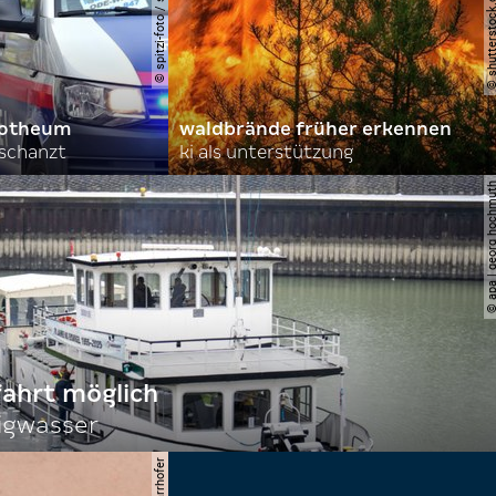
orotheum
waldbrände früher erkennen
rschanzt
ki als unterstützung
© apa | georg ho
fahrt möglich
igwasser