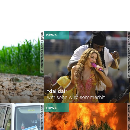
© shutterstock.com | gajus
© shutterstock.com | a.
"dai dai"
wm song wird sommerhit
© spitzi-foto / shutterstock.com
© shutterstock.com | ad