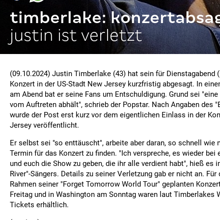
timberlake: konzertabsa
justin ist verletzt
(09.10.2024) Justin Timberlake (43) hat sein für Dienstagabend (
Konzert in der US-Stadt New Jersey kurzfristig abgesagt. In ein
am Abend bat er seine Fans um Entschuldigung. Grund sei "eine 
vom Auftreten abhält", schrieb der Popstar. Nach Angaben des "
wurde der Post erst kurz vor dem eigentlichen Einlass in der Ko
Jersey veröffentlicht.
Er selbst sei "so enttäuscht", arbeite aber daran, so schnell wi
Termin für das Konzert zu finden. "Ich verspreche, es wieder be
und euch die Show zu geben, die ihr alle verdient habt", hieß es
River"-Sängers. Details zu seiner Verletzung gab er nicht an. Für
Rahmen seiner "Forget Tomorrow World Tour" geplanten Konzert
Freitag und in Washington am Sonntag waren laut Timberlakes W
Tickets erhältlich.