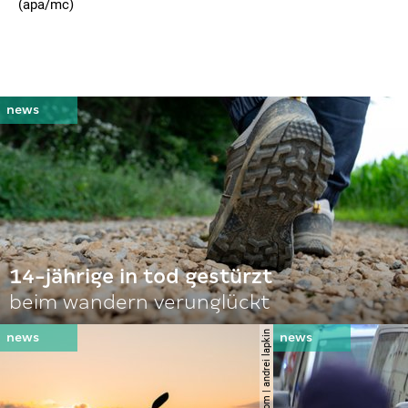
(apa/mc)
14-jährige in tod gestürzt
beim wandern verunglückt