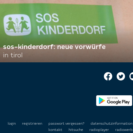
sos-kinderdorf: neue vorwürfe
in tirol
login
registrieren
passwort vergessen?
datenschutzinformatio
kontakt
hitsuche
radioplayer
radiowerb