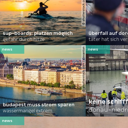
© shutterstock.com | andrei lapkin
sup-boards: platzen möglich
überfall auf d
gefahr durch hitze
täter hat sich ve
© shutterstock.com | alexanton
keine schiff
budapest muss strom sparen
donau-niedr
wassermangel extrem