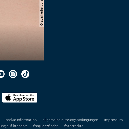
© apa/herbert pfarrhofer
n
cookie information
allgemeine nutzungsbedingungen
impressum
ung auf kronehit
frequenzfinder
fotocredits