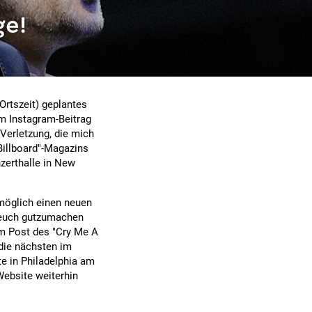
ge!
Ortszeit) geplantes
em Instagram-Beitrag
Verletzung, die mich
Billboard"-Magazins
nzerthalle in New
e möglich einen neuen
i euch gutzumachen
 im Post des "Cry Me A
 die nächsten im
e in Philadelphia am
ebsite weiterhin