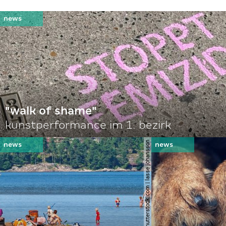
"walk of shame"
kunstperformance im 1. bezirk
© shutterstock.com | lasse johansson