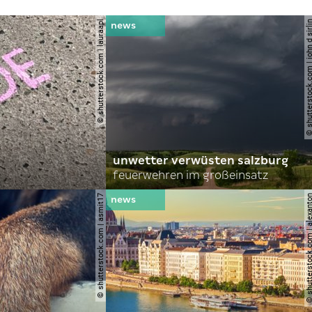
© shutterstock.com | lauraapl
© shutterstock.com | john 
unwetter verwüsten salzburg
feuerwehren im großeinsatz
© shutterstock.com | asmit17
© shutterstock.com | al