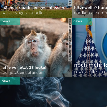
nächster badesee geschlossen
hitzewelle? hund
wasservögel als quelle
© shutterstock.com | domuephoto
noch mehr k
affe verletzt 18 leute!
usa wollen 
tier jetzt eingefangen