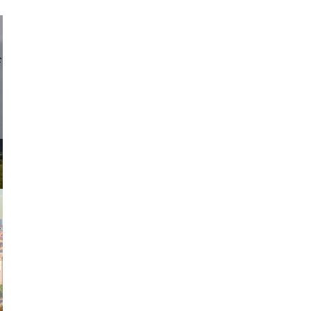
d sirlin
exanton