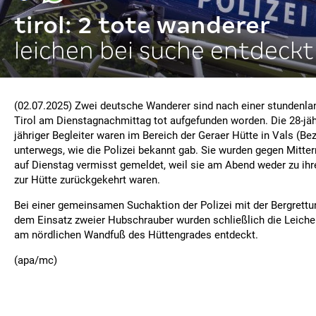
tirol: 2 tote wanderer
leichen bei suche entdeckt
(02.07.2025) Zwei deutsche Wanderer sind nach einer stundenla
Tirol am Dienstagnachmittag tot aufgefunden worden. Die 28-jähr
jähriger Begleiter waren im Bereich der Geraer Hütte in Vals (Be
unterwegs, wie die Polizei bekannt gab. Sie wurden gegen Mitt
auf Dienstag vermisst gemeldet, weil sie am Abend weder zu ih
zur Hütte zurückgekehrt waren.
Bei einer gemeinsamen Suchaktion der Polizei mit der Bergrettu
dem Einsatz zweier Hubschrauber wurden schließlich die Leich
am nördlichen Wandfuß des Hüttengrades entdeckt.
(apa/mc)