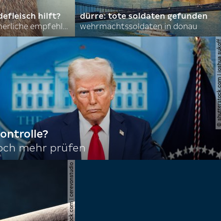
efleisch hilft?
dürre: tote soldaten gefunden
nordkoreas sommerliche empfehlungen
wehrmachtssoldaten in donau
© shutterstock.com | joshu
ontrolle?
noch mehr prüfen
© shutterstock.com | cerevonstudio