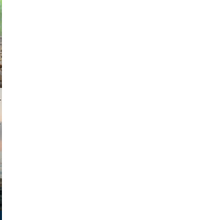
 gajus
i lapkin