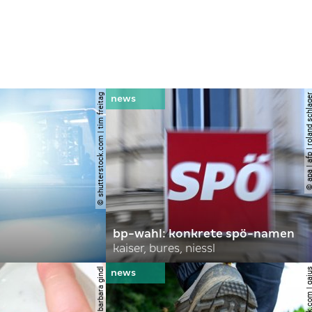
© shutterstock.com | tim freitag
© apa | afp | roland s
bp-wahl: konkrete spö-namen
kaiser, bures, niessl
© apa | barbara gindl