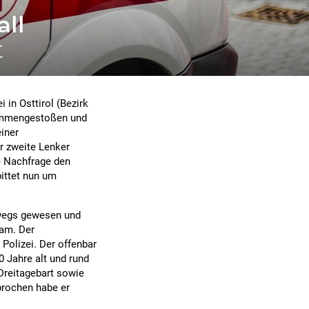
all
t
i in Osttirol (Bezirk
sammengestoßen und
iner
r zweite Lenker
e Nachfrage den
bittet nun um
rwegs gewesen und
kam. Der
 Polizei. Der offenbar
0 Jahre alt und rund
Dreitagebart sowie
prochen habe er