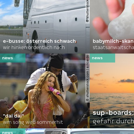
© shutterstock.com | aappp
e-busse: österreich schwach
babymilch-skanda
wir hinken ordentlich nach
staatsanwaltscha
© shutterstock.com | a.ricardo
sup-boards:
"dai dai"
gefahr durch
wm song wird sommerhit