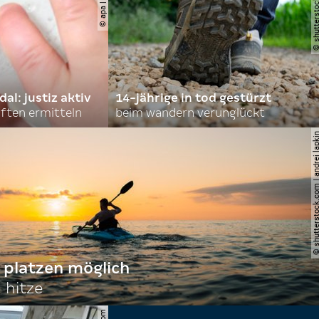
© shutterstock.com |
l: justiz aktiv
14-jährige in tod gestürzt
ften ermitteln
beim wandern verunglückt
© shutterstock.com | andre
 platzen möglich
 hitze