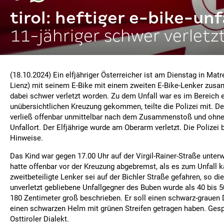
tirol: heftiger e-bike-unf
11-jähriger schwer verletz
(18.10.2024) Ein elfjähriger Österreicher ist am Dienstag in Matre
Lienz) mit seinem E-Bike mit einem zweiten E-Bike-Lenker zu
dabei schwer verletzt worden. Zu dem Unfall war es im Bereich e
unübersichtlichen Kreuzung gekommen, teilte die Polizei mit. De
verließ offenbar unmittelbar nach dem Zusammenstoß und ohn
Unfallort. Der Elfjährige wurde am Oberarm verletzt. Die Polizei 
Hinweise.
Das Kind war gegen 17.00 Uhr auf der Virgil-Rainer-Straße unte
hatte offenbar vor der Kreuzung abgebremst, als es zum Unfall 
zweitbeteiligte Lenker sei auf der Bichler Straße gefahren, so die
unverletzt gebliebene Unfallgegner des Buben wurde als 40 bis 5
180 Zentimeter groß beschrieben. Er soll einen schwarz-grauen 
einen schwarzen Helm mit grünen Streifen getragen haben. Ges
Osttiroler Dialekt.