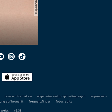
n
cookie information
allgemeine nutzungsbedingungen
impressum
ung auf kronehit
frequenzfinder
fotocredits
rweiss
v1.38