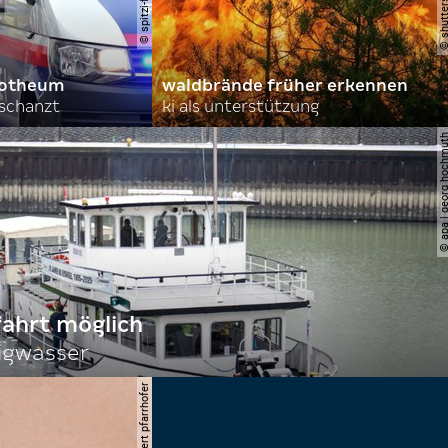
orotheum
waldbrände früher erkennen
rschanzt
ki als unterstützung
© apa | georg ho
fahrt möglich
igwasser
© apa/herbert pfarrhofer