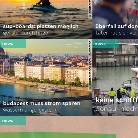
sup-boards: platzen möglich
überfall auf d
gefahr durch hitze
täter hat sich ve
© shutterstock.com | alexanton
keine schiff
budapest muss strom sparen
donau-niedr
wassermangel extrem