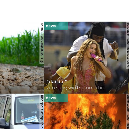
© shutterstock.com | gajus
© shutterstock.com | a.
"dai dai"
wm song wird sommerhit
© spitzi-foto / shutterstock.com
© shutterstock.com | ad