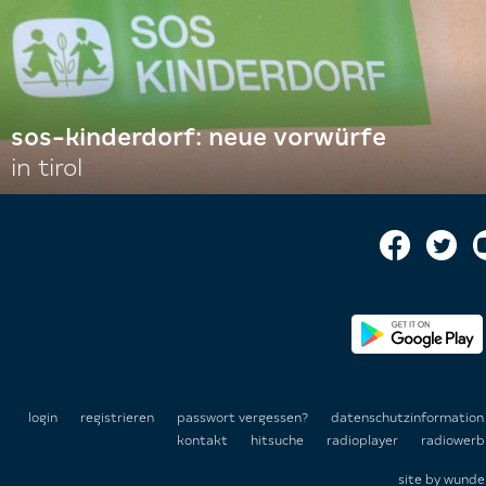
sos-kinderdorf: neue vorwürfe
in tirol
login
registrieren
passwort vergessen?
datenschutzinformatio
kontakt
hitsuche
radioplayer
radiowerb
site by
wunde