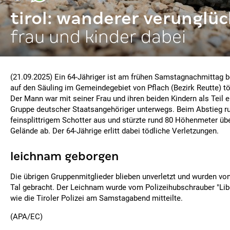
tirol: wanderer verunglüc
frau und kinder dabei
(21.09.2025) Ein 64-Jähriger ist am frühen Samstagnachmittag 
auf den Säuling im Gemeindegebiet von Pflach (Bezirk Reutte) tö
Der Mann war mit seiner Frau und ihren beiden Kindern als Teil 
Gruppe deutscher Staatsangehöriger unterwegs. Beim Abstieg ru
feinsplittrigem Schotter aus und stürzte rund 80 Höhenmeter über
Gelände ab. Der 64-Jährige erlitt dabei tödliche Verletzungen.
leichnam geborgen
Die übrigen Gruppenmitglieder blieben unverletzt und wurden von
Tal gebracht. Der Leichnam wurde vom Polizeihubschrauber "Libe
wie die Tiroler Polizei am Samstagabend mitteilte.
(APA/EC)