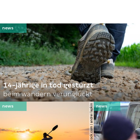
14-jährige in tod gestürzt
beim wandern verunglückt
© shutterstock.com | andrei lapkin