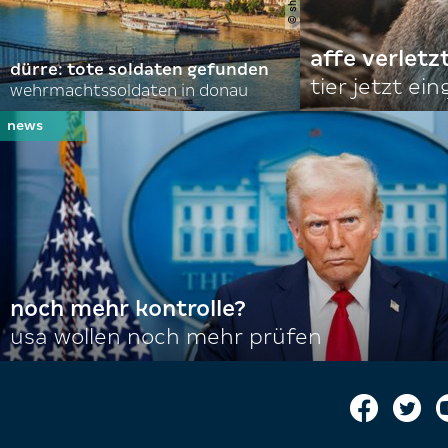
affe verletz
dürre: tote soldaten gefunden
tier jetzt ei
wehrmachtssoldaten in donau
noch mehr kontrolle?
usa wollen noch mehr prüfen