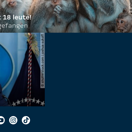
t 18 leute!
ngefangen
© shutterstock.com | joshua sukoff