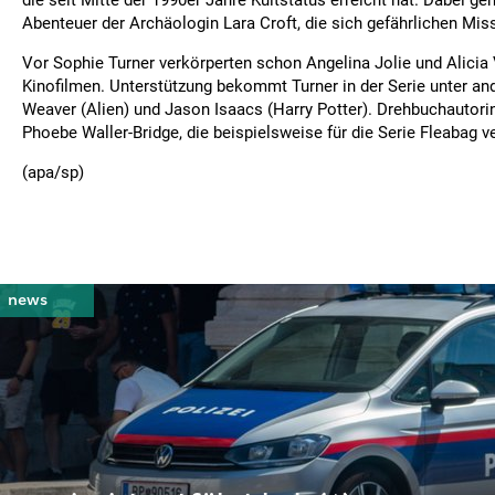
die seit Mitte der 1990er Jahre Kultstatus erreicht hat. Dabei ge
Abenteuer der Archäologin Lara Croft, die sich gefährlichen Miss
Vor Sophie Turner verkörperten schon Angelina Jolie und Alicia 
Kinofilmen. Unterstützung bekommt Turner in der Serie unter a
Weaver (Alien) und Jason Isaacs (Harry Potter). Drehbuchautorin
Phoebe Waller-Bridge, die beispielsweise für die Serie Fleabag ve
(apa/sp)