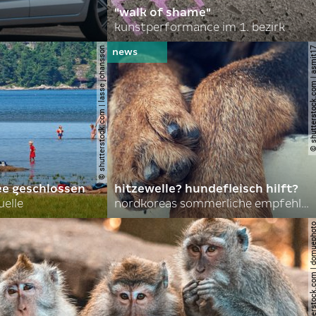
"walk of shame"
kunstperformance im 1. bezirk
© shutterstock.com | lasse johansson
© shutterstock.com | 
ee geschlossen
hitzewelle? hundefleisch hilft?
uelle
nordkoreas sommerliche empfehlungen
© shutterstock.com | do