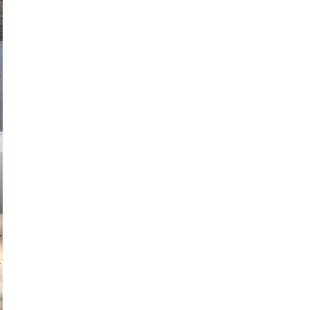
asmit17
muephoto