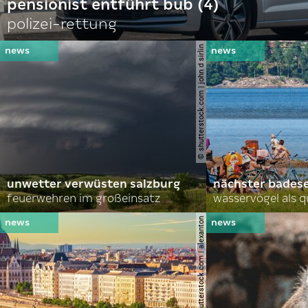
pensionist entführt bub (4)
polizei-rettung
© shutterstock.com | john d sirlin
unwetter verwüsten salzburg
nächster bades
feuerwehren im großeinsatz
wasservögel als q
© shutterstock.com | alexanton