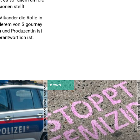
ht es vor allem um die
ionen stellt.
Vikander die Rolle in
nderem von Sigourney
 und Produzentin ist
rantwortlich ist.
© shutterstock.com | robson90
© shutterstock.com | l