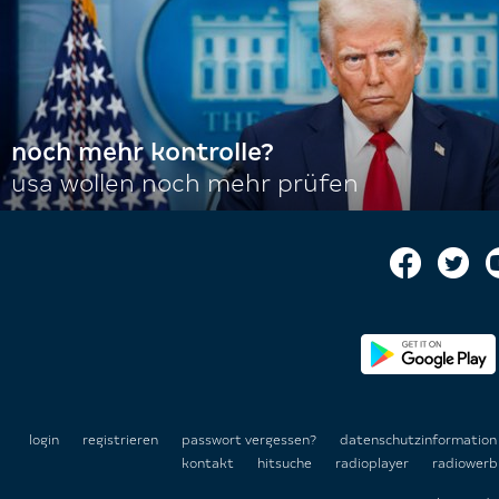
noch mehr kontrolle?
usa wollen noch mehr prüfen
login
registrieren
passwort vergessen?
datenschutzinformatio
kontakt
hitsuche
radioplayer
radiowerb