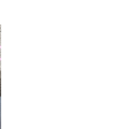
auraapl
asmit17