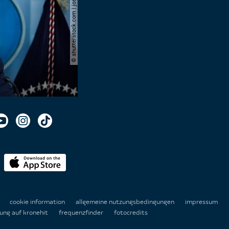
© shutterstock.com | joshua sukoff
n
cookie information
allgemeine nutzungsbedingungen
impressum
ung auf kronehit
frequenzfinder
fotocredits