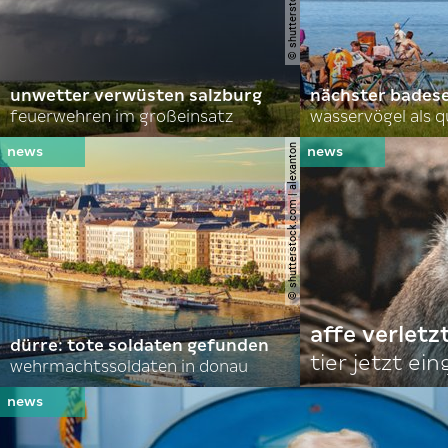
unwetter verwüsten salzburg
nächster bades
feuerwehren im großeinsatz
wasservögel als q
© shutterstock.com | alexanton
affe verletz
dürre: tote soldaten gefunden
tier jetzt ei
wehrmachtssoldaten in donau