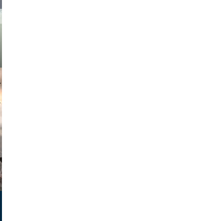
muephoto