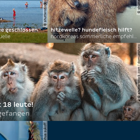
ee geschlossen
hitzewelle? hundefleisch hilft?
uelle
nordkoreas sommerliche empfehlungen
© shutterstock.com | do
t 18 leute!
ngefangen