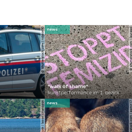
© shutterstock.com | robson90
© shutterstock.com | l
"walk of shame"
kunstperformance im 1. bezirk
© shutterstock.com | lasse johansson
© shutterstock.com | 