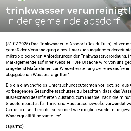
trinkwasser verunreinigt!
in der gemeinde absdorf
(31.07.2025) Das Trinkwasser in Absdorf (Bezirk Tulln) ist verun
gemäß der Verständigung eines Untersuchungslabors derzeit ni
mikrobiologischen Anforderungen der Trinkwasserverordnung, in
Marktgemeinde auf ihrer Website. "Die Ursache wird von uns ge
umgehend Maßnahmen zur Wiederherstellung der einwandfreien 
abgegebenen Wassers ergriffen."
Bis ein einwandfreies Untersuchungsgutachten vorliegt, sei aus
vorbeugenden Gesundheitsschutzes zu beachten, dass das Wass
ausreichend desinfizierten Zustand, zum Beispiel nach dreimin
Siedetemperatur, für Trink- und Hausbrauchzwecke verwendet we
Gemeinde sei "bemüht, so schnell wie möglich wieder eine gew
Wasserqualität herzustellen".
(apa/mc)