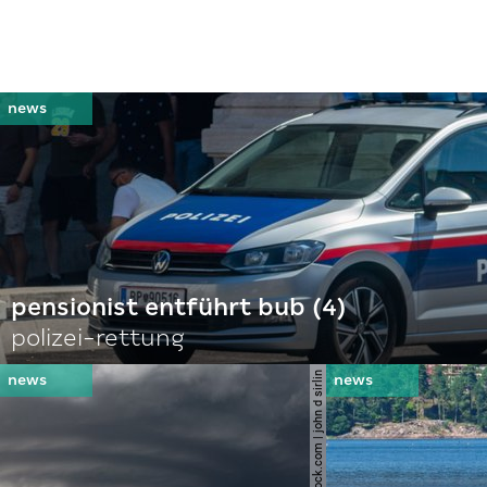
pensionist entführt bub (4)
polizei-rettung
© shutterstock.com | john d sirlin