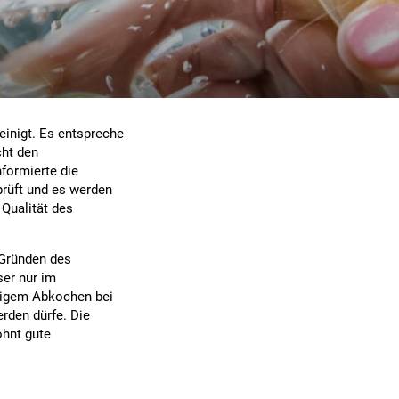
reinigt. Es entspreche
cht den
formierte die
prüft und es werden
Qualität des
 Gründen des
er nur im
ütigem Abkochen bei
rden dürfe. Die
ohnt gute