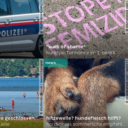
© shutterstock.com | robson90
© shutterstock.com | l
"walk of shame"
kunstperformance im 1. bezirk
© shutterstock.com | lasse johansson
© shutterstock.com | 
ee geschlossen
hitzewelle? hundefleisch hilft?
uelle
nordkoreas sommerliche empfehlungen