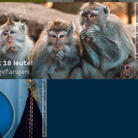
© shutterstock.com | do
t 18 leute!
ngefangen
© shutterstock.com | joshua sukoff