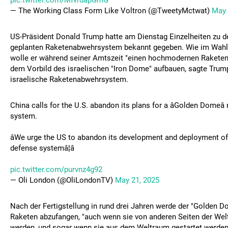
pic.twitter.com/MfvrdapGmG
— The Working Class Form Like Voltron (@TweetyMctwat)
May 
US-Präsident Donald Trump hatte am Dienstag Einzelheiten zu 
geplanten Raketenabwehrsystem bekannt gegeben. Wie im Wahl
wolle er während seiner Amtszeit "einen hochmodernen Rakete
dem Vorbild des israelischen "Iron Dome" aufbauen, sagte Trump
israelische Raketenabwehrsystem.
China calls for the U.S. abandon its plans for a âGolden Domeâ
system.
âWe urge the US to abandon its development and deployment of
defense systemâ¦â
pic.twitter.com/purvnz4g92
— Oli London (@OliLondonTV)
May 21, 2025
Nach der Fertigstellung in rund drei Jahren werde der "Golden Do
Raketen abzufangen, "auch wenn sie von anderen Seiten der Welt
werden, und sogar wenn sie aus dem Weltraum gestartet werden"