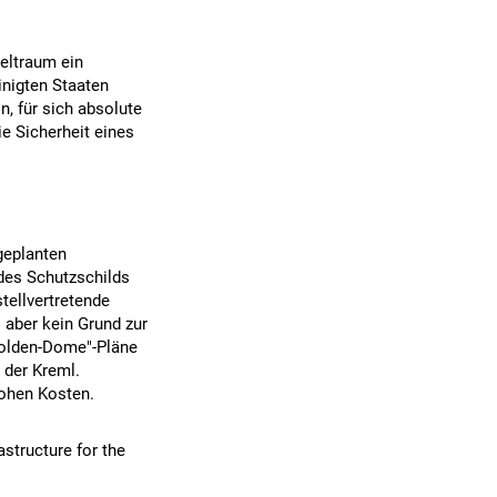
eltraum ein
inigten Staaten
n, für sich absolute
ie Sicherheit eines
geplanten
des Schutzschilds
tellvertretende
aber kein Grund zur
"Golden-Dome"-Pläne
 der Kreml.
hohen Kosten.
astructure for the