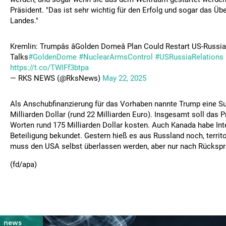
Präsident. "Das ist sehr wichtig für den Erfolg und sogar das Üb
Landes."
Kremlin: Trumpâs âGolden Domeâ Plan Could Restart US-Russ
Talks
#GoldenDome
#NuclearArmsControl
#USRussiaRelations
https://t.co/TWIFf3btpa
— RKS NEWS (@RksNews)
May 22, 2025
Als Anschubfinanzierung für das Vorhaben nannte Trump eine 
Milliarden Dollar (rund 22 Milliarden Euro). Insgesamt soll das 
Worten rund 175 Milliarden Dollar kosten. Auch Kanada habe Int
Beteiligung bekundet. Gestern hieß es aus Russland noch, territo
muss den USA selbst überlassen werden, aber nur nach Rücksp
(fd/apa)