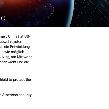
nd
me". China hat US-
enabwehrsystem
f, die Entwicklung
ll wie möglich
o Ning, am Mittwoch
ichgewicht und die
ield to protect the
re American security.
.