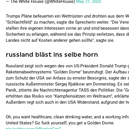
— The White House (@WhiteHouse)
May 21, 2025
Trumps Pläne befeuerten ein Wettrüsten und drohten aus dem W
"Schlachtfeld" zu machen, sagte die Sprecherin weiter. "Die Vere
stellen ihre eigenen Interessen vorne an und sind besessen davo
Sicherheit zu erlangen, während sie das Prinzip verletzen, dass d
Landes nicht auf Kosten anderer gehen sollte", sagte sie.
russland bläst ins selbe horn
Russland zeigt sich wegen des von US-Präsident Donald Trump 
Raketenabwehrsystems "Golden Dome" beunruhigt. Der Aufbau 
zum Schutz der USA sei Anlass zu ernster Besorgnis, sagte der s
russische Außenminister Sergej Rjabkow am Donnerstag. Es sei 
Panik, zitierte die Nachrichtenagentur TASS den Politiker. Die 
erhöhten das Risiko von "Kampfeinsätzen im Weltraum", erklärte
Außerdem regt sich auch in den USA Widerstand, aufgrund der 
Oh, you want healthcare, clean drinking water, and a working infr
United States? Go fuck yourself, you get a Golden Dome.