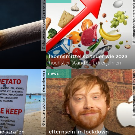
© shutterstock.com | cerevonstudio
© lightspring/shutterst
lebensmittel so teuer wie 2023
höchster stand seit drei jahren
© shutterstock.com | alexandre.rosa
© shutterstock.com | le
he strafen
elternsein im lockdown