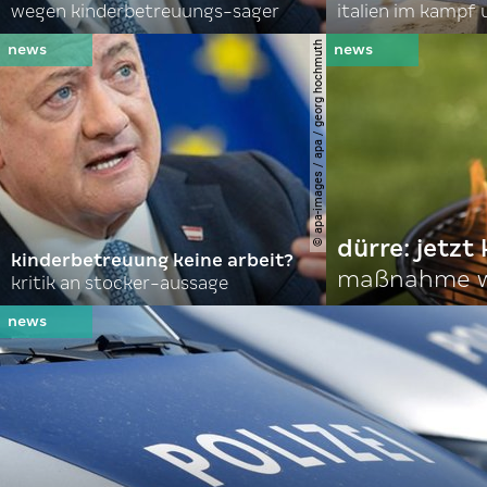
wegen kinderbetreuungs-sager
italien im kampf 
© apa-images / apa / georg hochmuth
dürre: jetzt
kinderbetreuung keine arbeit?
maßnahme w
kritik an stocker-aussage