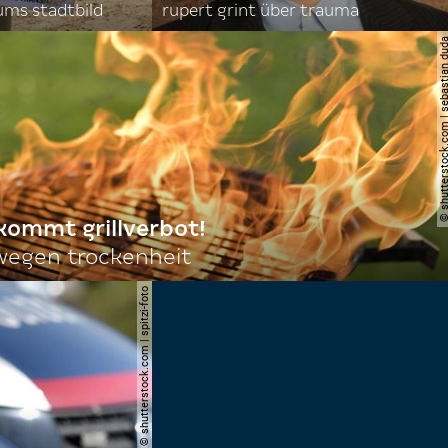
ums stadtbild
rupert grint über trauma
© shutterstock.com | sebas
 kommt grillverbot!
egen trockenheit
© shutterstock.com | spitzi-foto