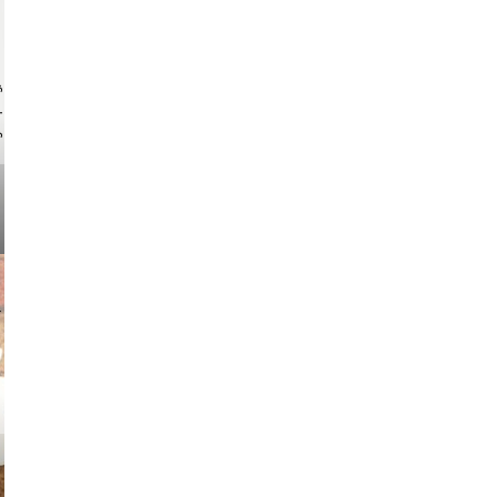
ock.com
v radin