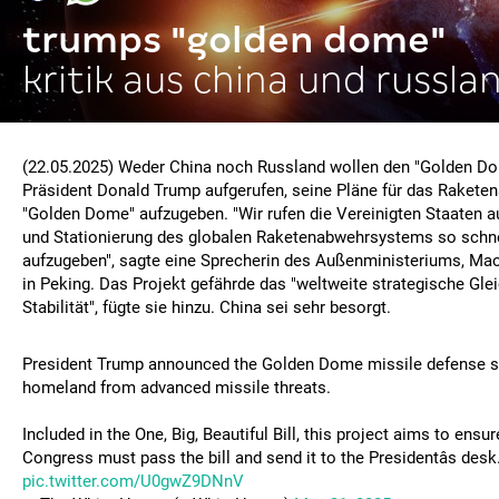
trumps "golden dome"
kritik aus china und russla
(22.05.2025) Weder China noch Russland wollen den "Golden Do
Präsident Donald Trump aufgerufen, seine Pläne für das Raket
"Golden Dome" aufzugeben. "Wir rufen die Vereinigten Staaten au
und Stationierung des globalen Raketenabwehrsystems so schne
aufzugeben", sagte eine Sprecherin des Außenministeriums, Ma
in Peking. Das Projekt gefährde das "weltweite strategische Gle
Stabilität", fügte sie hinzu. China sei sehr besorgt.
President Trump announced the Golden Dome missile defense sh
homeland from advanced missile threats.
Included in the One, Big, Beautiful Bill, this project aims to ensu
Congress must pass the bill and send it to the Presidentâs desk
pic.twitter.com/U0gwZ9DNnV