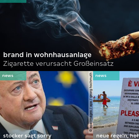
brand in wohnhausanlage
Zigarette verursacht Großeinsatz
© apa-images / apa / georg hochmuth
stocker sagt sorry
neue regeln, ho