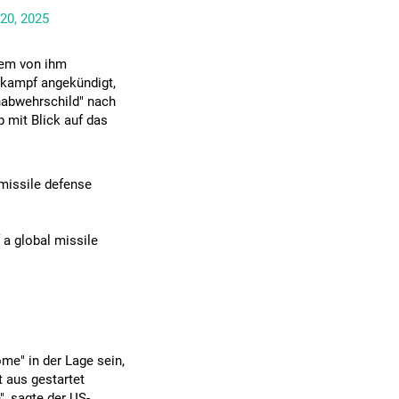
20, 2025
dem von ihm
kampf angekündigt,
nabwehrschild" nach
 mit Blick auf das
 missile defense
 a global missile
me" in der Lage sein,
 aus gestartet
, sagte der US-