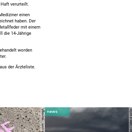
aft verurteilt.
Mediziner einen
ichnet haben. Der
Metallfeder mit einem
l die 14-Jährige
 behandelt worden
ter.
us der Ärzteliste.
© shutterstock.com | lauraapl