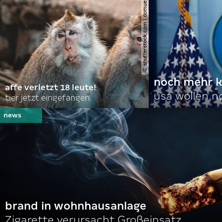
© shutterstock.com | domuephoto
noch mehr k
affe verletzt 18 leute!
usa wollen 
tier jetzt eingefangen
brand in wohnhausanlage
Zigarette verursacht Großeinsatz