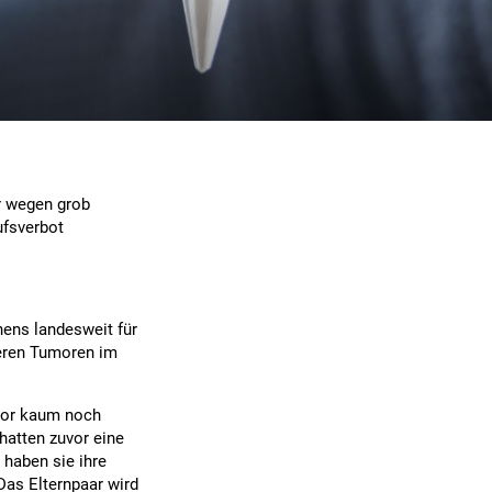
r wegen grob
ufsverbot
hens landesweit für
reren Tumoren im
umor kaum noch
hatten zuvor eine
 haben sie ihre
Das Elternpaar wird