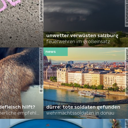
© shutterstock.com | john 
unwetter verwüsten salzburg
feuerwehren im großeinsatz
© shutterstock.com | asmit17
© shutterstock.com | al
efleisch hilft?
dürre: tote soldaten gefunden
nordkoreas sommerliche empfehlungen
wehrmachtssoldaten in donau