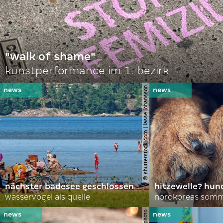
"walk of shame"
kunstperformance im 1. bezirk
© shutterstock.com | lasse johansson
nächster badesee geschlossen
hitzewelle? hund
wasservögel als quelle