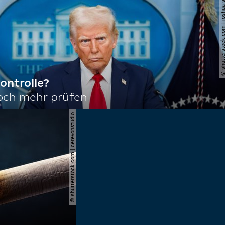
© shutterstock.com | joshu
ontrolle?
noch mehr prüfen
© shutterstock.com | cerevonstudio