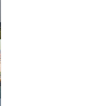
d sirlin
exanton