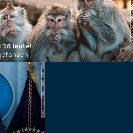
© shutterstock.com | do
t 18 leute!
ngefangen
© shutterstock.com | joshua sukoff