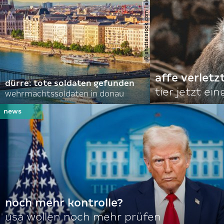
© shutterstock.com | alexanton
affe verletz
dürre: tote soldaten gefunden
tier jetzt ei
wehrmachtssoldaten in donau
noch mehr kontrolle?
usa wollen noch mehr prüfen