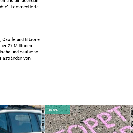
ten und einladenden
chte", kommentierte
, Caorle und Bibione
Über 27 Millionen
hische und deutsche
riastränden von
© shutterstock.com | robson90
© shutterstock.com | l