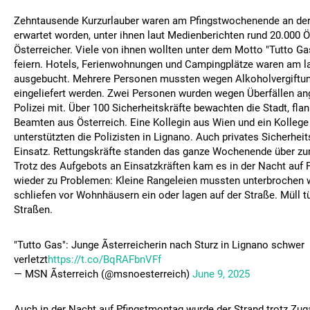
Zehntausende Kurzurlauber waren am Pfingstwochenende an der
erwartet worden, unter ihnen laut Medienberichten rund 20.000 
Österreicher. Viele von ihnen wollten unter dem Motto "Tutto Ga
feiern. Hotels, Ferienwohnungen und Campingplätze waren am
ausgebucht. Mehrere Personen mussten wegen Alkoholvergiftung
eingeliefert werden. Zwei Personen wurden wegen Überfällen ange
Polizei mit. Über 100 Sicherheitskräfte bewachten die Stadt, flan
Beamten aus Österreich. Eine Kollegin aus Wien und ein Kollege
unterstützten die Polizisten in Lignano. Auch privates Sicherhei
Einsatz. Rettungskräfte standen das ganze Wochenende über zum
Trotz des Aufgebots an Einsatzkräften kam es in der Nacht auf
wieder zu Problemen: Kleine Rangeleien mussten unterbrochen 
schliefen vor Wohnhäusern ein oder lagen auf der Straße. Müll t
Straßen.
"Tutto Gas": Junge Ãsterreicherin nach Sturz in Lignano schwer
verletzt
https://t.co/BqRAFbnVFf
— MSN Ãsterreich (@msnoesterreich)
June 9, 2025
Auch in der Nacht auf Pfingstmontag wurde der Strand trotz Zu