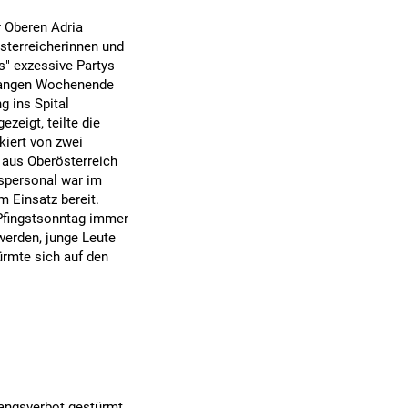
 Oberen Adria
Österreicherinnen und
s" exzessive Partys
 langen Wochenende
 ins Spital
zeigt, teilte die
kiert von zwei
 aus Oberösterreich
tspersonal war im
 Einsatz bereit.
 Pfingstsonntag immer
werden, junge Leute
ürmte sich auf den
gangsverbot gestürmt.