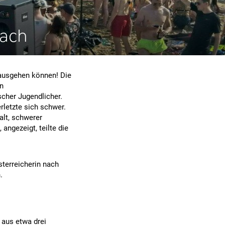
dach
 ausgehen können! Die
en
scher Jugendlicher.
rletzte sich schwer.
lt, schwerer
ngezeigt, teilte die
sterreicherin nach
.
 aus etwa drei