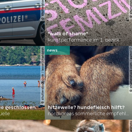
"walk of shame"
kunstperformance im 1. bezirk
© shutterstock.com | lasse johansson
© shutterstock.com | 
ee geschlossen
hitzewelle? hundefleisch hilft?
uelle
nordkoreas sommerliche empfehlungen