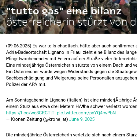
"tutto gas" eine bilanz
österreicherin stürzt von 
(09.06.2025) Es war teils chaotisch, hätte aber auch schlimmer
Adria-Badeortschaft Lignano in Friaul zieht eine Bilanz des lang
Pfingstwochenendes mit Feiern auf der Straße vieler österreichi
Eine minderjährige Österreicherin stürzte von einem Dach und ve
Ein Österreicher wurde wegen Widerstands gegen die Staatsgewa
Sachbeschädigung und Weigerung, seine Personalien anzugeben, a
Polizei der APA mit.
Am Sonntagabend in Lignano (Italien) ist eine minderjÃ¤hrige Ã
einem Sturz aus etwa drei Metern HÃ¶he schwer verletzt worden
https://t.co/wg3CRGTjTI
pic.twitter.com/pnYQ4rwPbN
— Kronen Zeitung (@krone_at)
June 9, 2025
Die minderjährige Österreicherin verletzte sich nach einem Sturz