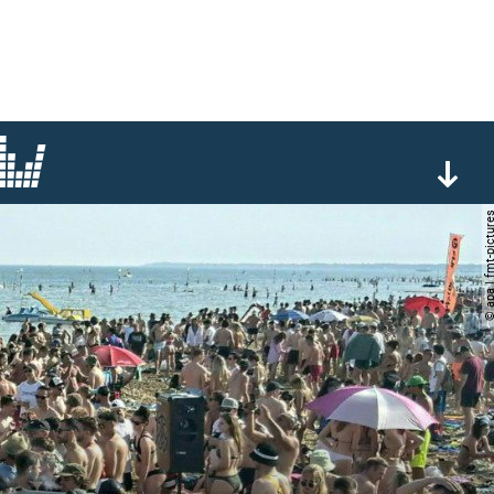
© apa | fmt-pic