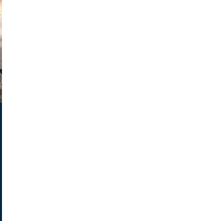
muephoto