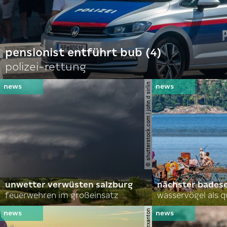
pensionist entführt bub (4)
polizei-rettung
© shutterstock.com | john d sirlin
unwetter verwüsten salzburg
nächster bades
feuerwehren im großeinsatz
wasservögel als q