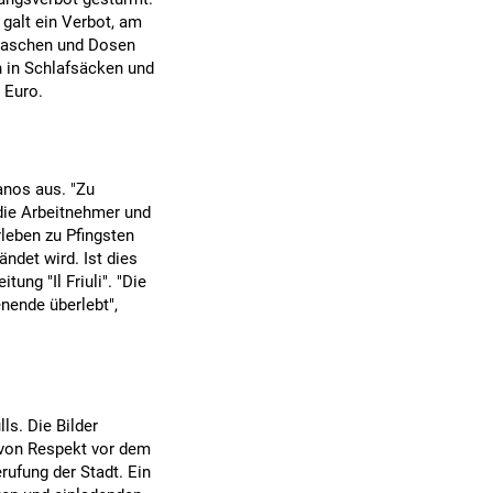
 galt ein Verbot, am
flaschen und Dosen
n in Schlafsäcken und
 Euro.
anos aus. "Zu
die Arbeitnehmer und
rleben zu Pfingsten
ndet wird. Ist dies
ung "Il Friuli". "Die
nende überlebt",
ls. Die Bilder
 von Respekt vor dem
rufung der Stadt. Ein