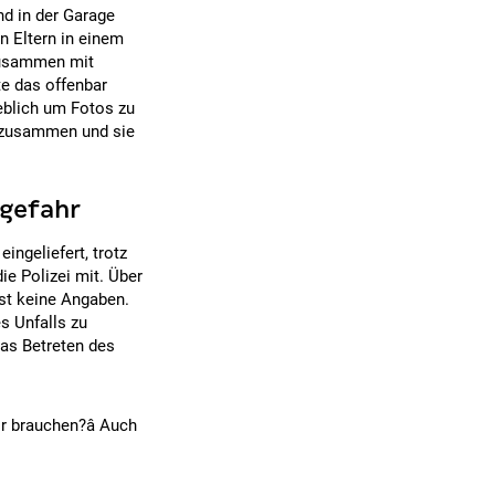
d in der Garage
 Eltern in einem
zusammen mit
te das offenbar
eblich um Fotos zu
 zusammen und sie
sgefahr
ngeliefert, trotz
ie Polizei mit. Über
rst keine Angaben.
s Unfalls zu
das Betreten des
r brauchen?â Auch