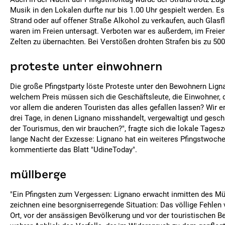
Musik in den Lokalen durfte nur bis 1.00 Uhr gespielt werden. Es
Strand oder auf offener Straße Alkohol zu verkaufen, auch Glas
waren im Freien untersagt. Verboten war es außerdem, im Freie
Zelten zu übernachten. Bei Verstößen drohten Strafen bis zu 500
proteste unter einwohnern
Die große Pfingstparty löste Proteste unter den Bewohnern Lign
welchem Preis müssen sich die Geschäftsleute, die Einwohner, 
vor allem die anderen Touristen das alles gefallen lassen? Wir e
drei Tage, in denen Lignano misshandelt, vergewaltigt und geschä
der Tourismus, den wir brauchen?", fragte sich die lokale Tageszeit
lange Nacht der Exzesse: Lignano hat ein weiteres Pfingstwoche
kommentierte das Blatt "UdineToday".
müllberge
"Ein Pfingsten zum Vergessen: Lignano erwacht inmitten des Mül
zeichnen eine besorgniserregende Situation: Das völlige Fehlen
Ort, vor der ansässigen Bevölkerung und vor der touristischen Be