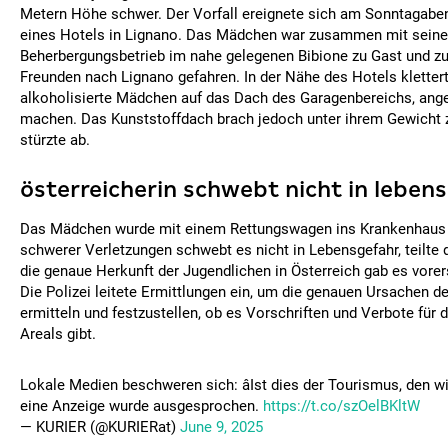
Metern Höhe schwer. Der Vorfall ereignete sich am Sonntagaben
eines Hotels in Lignano. Das Mädchen war zusammen mit seinen
Beherbergungsbetrieb im nahe gelegenen Bibione zu Gast und 
Freunden nach Lignano gefahren. In der Nähe des Hotels kletter
alkoholisierte Mädchen auf das Dach des Garagenbereichs, ang
machen. Das Kunststoffdach brach jedoch unter ihrem Gewicht
stürzte ab.
österreicherin schwebt nicht in leben
Das Mädchen wurde mit einem Rettungswagen ins Krankenhaus ei
schwerer Verletzungen schwebt es nicht in Lebensgefahr, teilte d
die genaue Herkunft der Jugendlichen in Österreich gab es vore
Die Polizei leitete Ermittlungen ein, um die genauen Ursachen de
ermitteln und festzustellen, ob es Vorschriften und Verbote für 
Areals gibt.
Lokale Medien beschweren sich: âIst dies der Tourismus, den wi
eine Anzeige wurde ausgesprochen.
https://t.co/szOelBKltW
— KURIER (@KURIERat)
June 9, 2025