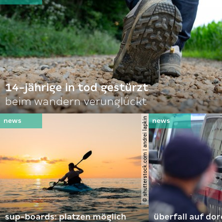
14-jährige in tod gestürzt
beim wandern verunglückt
© shutterstock.com | andrei lapkin
sup-boards: platzen möglich
überfall auf d