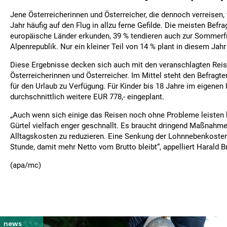
Jene Österreicherinnen und Österreicher, die dennoch verreisen,
Jahr häufig auf den Flug in allzu ferne Gefilde. Die meisten Befr
europäische Länder erkunden, 39 % tendieren auch zur Sommerfr
Alpenrepublik. Nur ein kleiner Teil von 14 % plant in diesem Jahr
Diese Ergebnisse decken sich auch mit den veranschlagten Rei
Österreicherinnen und Österreicher. Im Mittel steht den Befragte
für den Urlaub zu Verfügung. Für Kinder bis 18 Jahre im eigene
durchschnittlich weitere EUR 778,- eingeplant.
„Auch wenn sich einige das Reisen noch ohne Probleme leisten 
Gürtel vielfach enger geschnallt. Es braucht dringend Maßnahm
Alltagskosten zu reduzieren. Eine Senkung der Lohnnebenkoste
Stunde, damit mehr Netto vom Brutto bleibt“, appelliert Harald B
(apa/mc)