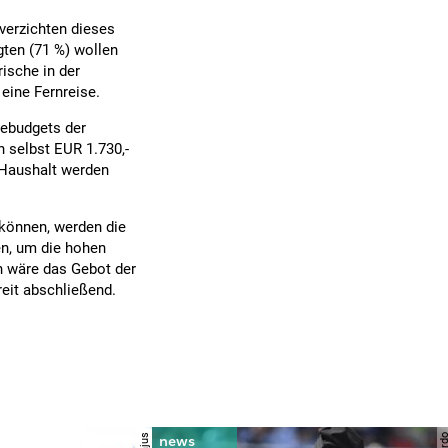
 verzichten dieses
agten (71 %) wollen
ische in der
 eine Fernreise.
sebudgets der
n selbst EUR 1.730,-
n Haushalt werden
können, werden die
en, um die hohen
n wäre das Gebot der
reit abschließend.