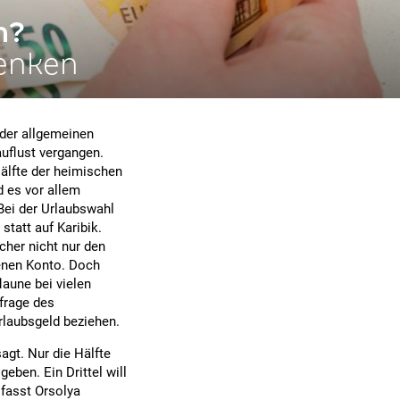
h?
enken
 der allgemeinen
auflust vergangen.
Hälfte der heimischen
d es vor allem
Bei der Urlaubswahl
tatt auf Karibik.
cher nicht nur den
genen Konto. Doch
laune bei vielen
mfrage des
rlaubsgeld beziehen.
agt. Nur die Hälfte
eben. Ein Drittel will
 fasst Orsolya