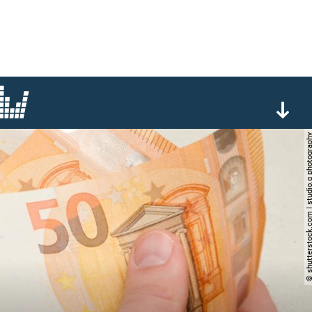
© shutterstock.com | studio.g p