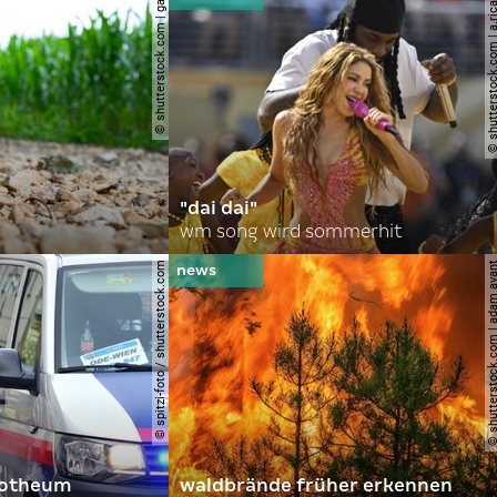
© shutterstock.com | gajus
© shutterstock.com | a.
"dai dai"
wm song wird sommerhit
© spitzi-foto / shutterstock.com
© shutterstock.com | ad
orotheum
waldbrände früher erkennen