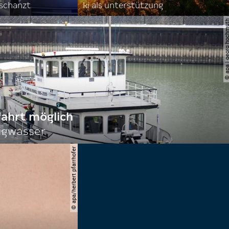
rschanzt
ki als unterstützung
© apa | georg ho
fahrt möglich
igwasser
© apa/herbert pfarrhofer