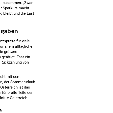
sse zusammen. „Zwar
der Sparkurs macht
g bleibt und die Last
usgaben
zspritze für viele
r allem alltägliche
ie größere
getätigt. Fast ein
ur Rückzahlung von
icht mit dem
gen, der Sommerurlaub
Österreich ist das
für breite Teile der
loitte Österreich.
e