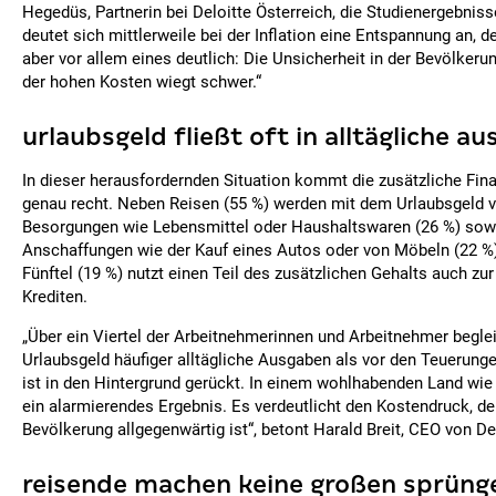
Hegedüs, Partnerin bei Deloitte Österreich, die Studienergebni
deutet sich mittlerweile bei der Inflation eine Entspannung an, 
aber vor allem eines deutlich: Die Unsicherheit in der Bevölkerun
der hohen Kosten wiegt schwer.“
urlaubsgeld fließt oft in alltägliche a
In dieser herausfordernden Situation kommt die zusätzliche Finan
genau recht. Neben Reisen (55 %) werden mit dem Urlaubsgeld vo
Besorgungen wie Lebensmittel oder Haushaltswaren (26 %) sow
Anschaffungen wie der Kauf eines Autos oder von Möbeln (22 %) 
Fünftel (19 %) nutzt einen Teil des zusätzlichen Gehalts auch z
Krediten.
„Über ein Viertel der Arbeitnehmerinnen und Arbeitnehmer begle
Urlaubsgeld häufiger alltägliche Ausgaben als vor den Teuerun
ist in den Hintergrund gerückt. In einem wohlhabenden Land wie 
ein alarmierendes Ergebnis. Es verdeutlicht den Kostendruck, der 
Bevölkerung allgegenwärtig ist“, betont Harald Breit, CEO von De
reisende machen keine großen sprüng