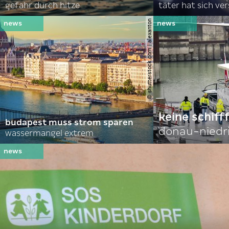
gefahr durch hitze
täter hat sich ve
© shutterstock.com | alexanton
keine schiff
budapest muss strom sparen
donau-niedr
wassermangel extrem