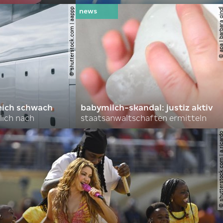
© shutterstock.com | aappp
© apa | barbara 
eich schwach
babymilch-skandal: justiz aktiv
lich nach
staatsanwaltschaften ermitteln
© shutterstock.com | a.