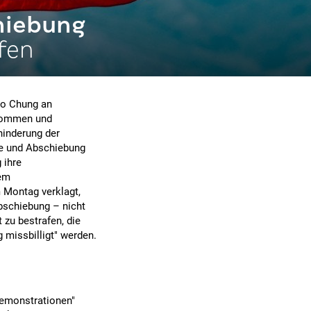
hiebung
fen
eo Chung an
genommen und
hinderung der
me und Abschiebung
 ihre
nem
 Montag verklagt,
bschiebung – nicht
 zu bestrafen, die
g missbilligt" werden.
Demonstrationen"