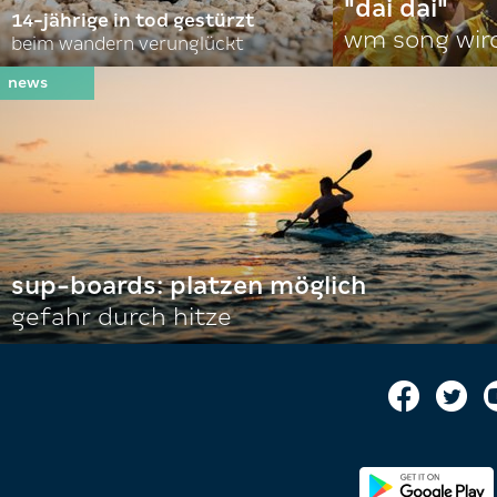
"dai dai"
14-jährige in tod gestürzt
wm song wir
beim wandern verunglückt
sup-boards: platzen möglich
gefahr durch hitze