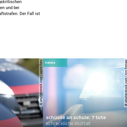
gskritischen
en und bei
tstrafen. Der Fall ist
© shutterstock.com | spitzi-foto
© shutterstock.com | tim
schüsse an schule: 7 tote
schreckliche bluttat