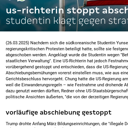
us-richterin stoppt absc
studentin klagt gegen stra
(26.03.2025) Nachdem sich die südkoreanische Studentin Yuns
regierungskritischen Protesten beteiligt hatte, sollte sie fest
abgeschoben werden. Angeklagt wurde die Studentin wegen "Be
staatlichen Verwaltung". Eine US-Richterin hat jedoch Festnah
vorübergehend gestoppt und entschieden, dass die US-Regierung
Abschiebungsbemühungen vorerst einstellen muss, wie aus ei
Gerichtsbeschluss hervorgeht. Chung hatte die US-Regierung am
weil die Einwanderungsregeln – wie Festnahme und drohende A
dazu genutzt werden dürften, Redner ohne US-Staatsbürgerschaft
politische Ansichten äußerten, "die von der derzeitigen Regierun
vorläufige abschiebung gestoppt
Trump drohte Anfang März Bildungseinrichtungen, die "illegale 