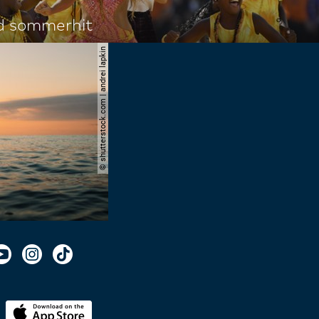
d sommerhit
© shutterstock.com | andrei lapkin