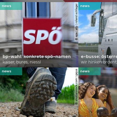
© apa | afp | roland schlager
bp-wahl: konkrete spö-namen
e-busse: österr
kaiser, bures, niessl
wir hinken ordent
© shutterstock.com | gajus