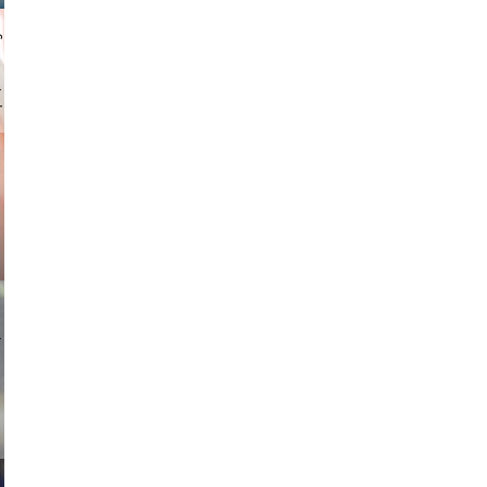
gindl
ricardo