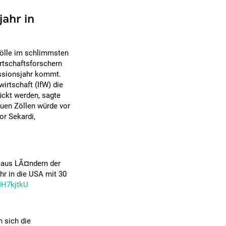
jahr in
Zölle im schlimmsten
irtschaftsforschern
ssionsjahr kommt.
irtschaft (IfW) die
ückt werden, sagte
uen Zöllen würde vor
or Sekardi,
n aus LÃ¤ndern der
uhr in die USA mit 30
IIH7kjtkU
 sich die