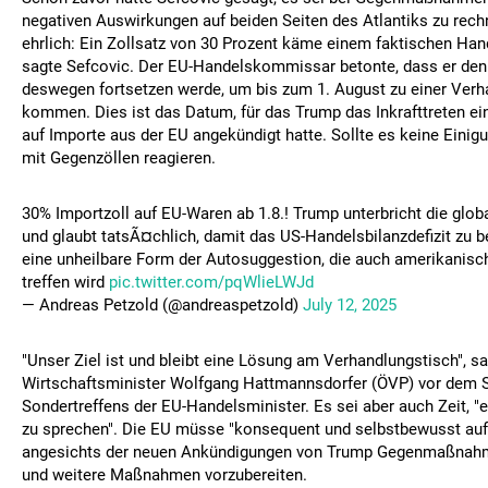
negativen Auswirkungen auf beiden Seiten des Atlantiks zu rechn
ehrlich: Ein Zollsatz von 30 Prozent käme einem faktischen Hand
sagte Sefcovic. Der EU-Handelskommissar betonte, dass er den
deswegen fortsetzen werde, um bis zum 1. August zu einer Ver
kommen. Dies ist das Datum, für das Trump das Inkrafttreten ei
auf Importe aus der EU angekündigt hatte. Sollte es keine Einigu
mit Gegenzöllen reagieren.
30% Importzoll auf EU-Waren ab 1.8.! Trump unterbricht die gl
und glaubt tatsÃ¤chlich, damit das US-Handelsbilanzdefizit zu be
eine unheilbare Form der Autosuggestion, die auch amerikanis
treffen wird
pic.twitter.com/pqWlieLWJd
— Andreas Petzold (@andreaspetzold)
July 12, 2025
"Unser Ziel ist und bleibt eine Lösung am Verhandlungstisch", s
Wirtschaftsminister Wolfgang Hattmannsdorfer (ÖVP) vor dem S
Sondertreffens der EU-Handelsminister. Es sei aber auch Zeit, "
zu sprechen". Die EU müsse "konsequent und selbstbewusst auftr
angesichts der neuen Ankündigungen von Trump Gegenmaßnahme
und weitere Maßnahmen vorzubereiten.