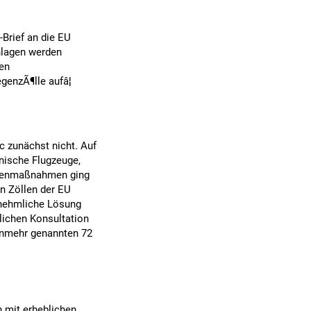
Brief an die EU
hlagen werden
en
enzÃ¶lle aufâ¦
c zunächst nicht. Auf
nische Flugzeuge,
egenmaßnahmen ging
en Zöllen der EU
ernehmliche Lösung
tlichen Konsultation
nunmehr genannten 72
 mit erheblichen