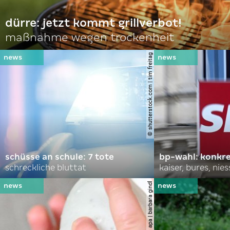
dürre: jetzt kommt grillverbot!
maßnahme wegen trockenheit
© shutterstock.com | tim freitag
schüsse an schule: 7 tote
bp-wahl: konkr
schreckliche bluttat
kaiser, bures, nies
© apa | barbara gindl