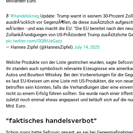
Milliarden Euro.
ð¨
#Handelskrieg
Update: Trump warnt in seinem 30-Prozent Zoll-
ausdrÃ¼cklich vor GegenzÃ¶llen, da diese zusÃ¤tzlich aufgesc
wÃ¼rden - und was macht die EU: "Die EU bereitet nach den neu
ZollankÃ¼ndigungen von US-PrÃ¤sident Trump zusÃ¤tzliche Geg
pic.twitter.com/OQRiUaGazz
— Hannes Zipfel (@HannesZipfel)
July 14, 2025
Welche Produkte von der Liste gestrichen wurden, sagte Sefcovi
ihr standen auch symbolisch relevante Erzeugnisse wie amerika
Autos und Bourbon Whiskey. Bei den Vorbereitungen für die G
es laut EU-Kreisen um eine Liste mit US-Produkten, die von neu
betroffen sein könnten, falls die Verhandlungen über eine einv
nicht zu einem Erfolg führen sollten. Sie wurde nach einer öffen
zuletzt noch einmal etwas angepasst und beläuft sich auf die 
Mrd. Euro.
"faktisches handelsverbot"
Schon zuvor hatte Sefcovic gesagt, es sei bei Gegenmaßnahmen