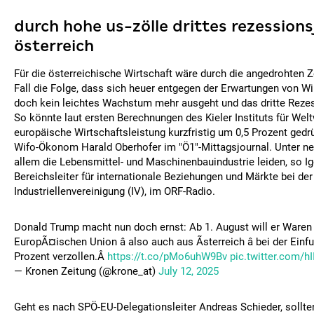
durch hohe us-zölle drittes rezessions
österreich
Für die österreichische Wirtschaft wäre durch die angedrohten 
Fall die Folge, dass sich heuer entgegen der Erwartungen von W
doch kein leichtes Wachstum mehr ausgeht und das dritte Reze
So könnte laut ersten Berechnungen des Kieler Instituts für Weltw
europäische Wirtschaftsleistung kurzfristig um 0,5 Prozent gedr
Wifo-Ökonom Harald Oberhofer im "Ö1"-Mittagsjournal. Unter ne
allem die Lebensmittel- und Maschinenbauindustrie leiden, so Ig
Bereichsleiter für internationale Beziehungen und Märkte bei der
Industriellenvereinigung (IV), im ORF-Radio.
Donald Trump macht nun doch ernst: Ab 1. August will er Ware
EuropÃ¤ischen Union â also auch aus Ãsterreich â bei der Einf
Prozent verzollen.Â
https://t.co/pMo6uhW9Bv
pic.twitter.com/h
— Kronen Zeitung (@krone_at)
July 12, 2025
Geht es nach SPÖ-EU-Delegationsleiter Andreas Schieder, sollten