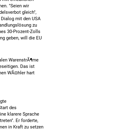
en. "Seien wir
elsverbot gleich",
 Dialog mit den USA
handlungslösung zu
nes 30-Prozent-Zolls
ng geben, will die EU
obalen WarenstrÃ¶me
seitigen. Das ist
chen WÃ¤hler hart
agte
tart des
eine klarere Sprache
eten". Er forderte,
n in Kraft zu setzen