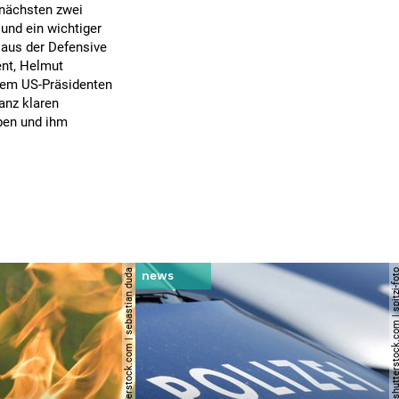
 nächsten zwei
und ein wichtiger
 aus der Defensive
ent, Helmut
dem US-Präsidenten
anz klaren
aben und ihm
© shutterstock.com | sebastian duda
© shutterstock.com | spi