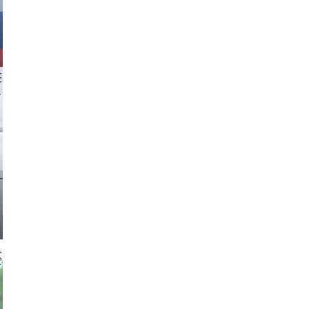
 aappp
 gajus