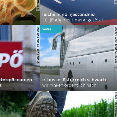
leiche in nö: geständnis!
18-jähriger hat mann getötet
© apa | afp | roland schlager
© shutterstock.com |
ete spö-namen
e-busse: österreich schwach
sl
wir hinken ordentlich nach
© shutterstock.com |