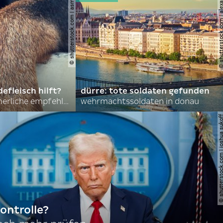
© shutterstock.com | asmit17
© shutterstock.com | al
efleisch hilft?
dürre: tote soldaten gefunden
nordkoreas sommerliche empfehlungen
wehrmachtssoldaten in donau
© shutterstock.com | joshu
ontrolle?