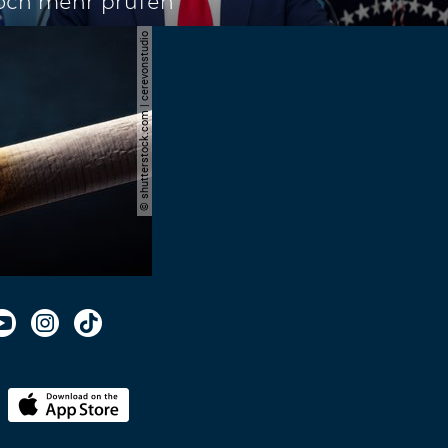
noch mehr prüfen
© shutterstock.com | cerevonstudio