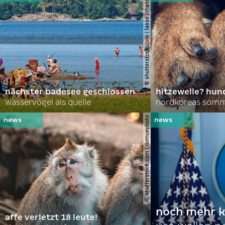
© shutterstock.com | lasse johansson
nächster badesee geschlossen
hitzewelle? hund
wasservögel als quelle
© shutterstock.com | domuephoto
noch mehr k
affe verletzt 18 leute!