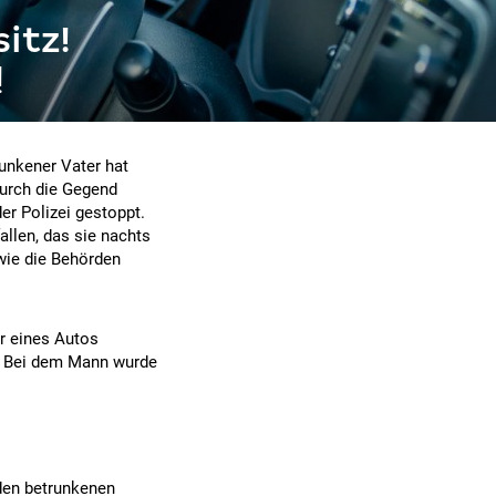
itz!
!
unkener Vater hat
durch die Gegend
er Polizei gestoppt.
llen, das sie nachts
 wie die Behörden
er eines Autos
z. Bei dem Mann wurde
 den betrunkenen