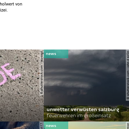
holwert von
zei.
© shutterstock.com | lauraapl
© shutterstock.com | john 
unwetter verwüsten salzburg
feuerwehren im großeinsatz