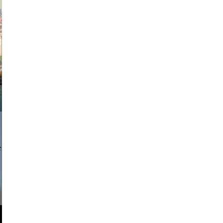
exanton
a sukoff