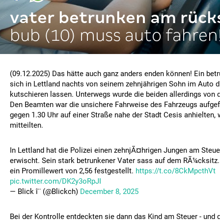
vater betrunken am rücks
bub (10) muss auto fahren
(09.12.2025) Das hätte auch ganz anders enden können! Ein betr
sich in Lettland nachts von seinem zehnjährigen Sohn im Auto 
kutschieren lassen. Unterwegs wurde die beiden allerdings von d
Den Beamten war die unsichere Fahrweise des Fahrzeugs aufgefa
gegen 1.30 Uhr auf einer Straße nahe der Stadt Cesis anhielten,
mitteilten.
In Lettland hat die Polizei einen zehnjÃ¤hrigen Jungen am Steu
erwischt. Sein stark betrunkener Vater sass auf dem RÃ¼cksit
ein Promillewert von 2,56 festgestellt.
https://t.co/8CkMpcthVt
pic.twitter.com/DK2y3oRpJI
— Blick î¨ (@Blickch)
December 8, 2025
Bei der Kontrolle entdeckten sie dann das Kind am Steuer - und