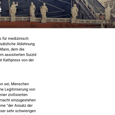
e
s für medizinisch
ndsätzliche Ablehnung
 Mann, dem die
m assistierten Suizid
aut Kathpress von der
ion sei, Menschen
he Legitimierung von
ner zivilisierten
nmacht einzugestehen
ne "der Ansatz der
ieser sehr schwierigen