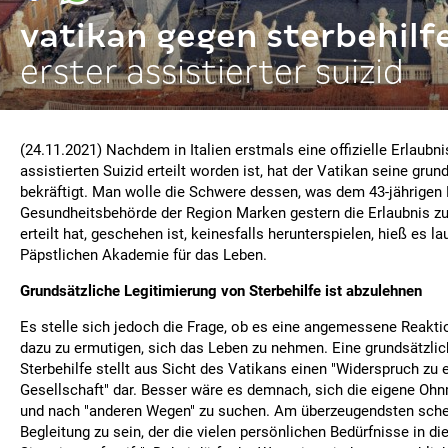
vatikan gegen sterbehilf
erster assistierter suizid
(24.11.2021) Nachdem in Italien erstmals eine offizielle Erlaubni
assistierten Suizid erteilt worden ist, hat der Vatikan seine gru
bekräftigt. Man wolle die Schwere dessen, was dem 43-jährigen
Gesundheitsbehörde der Region Marken gestern die Erlaubnis zu
erteilt hat, geschehen ist, keinesfalls herunterspielen, hieß es l
Päpstlichen Akademie für das Leben.
Grundsätzliche Legitimierung von Sterbehilfe ist abzulehnen
Es stelle sich jedoch die Frage, ob es eine angemessene Reakt
dazu zu ermutigen, sich das Leben zu nehmen. Eine grundsätzlic
Sterbehilfe stellt aus Sicht des Vatikans einen "Widerspruch zu ei
Gesellschaft" dar. Besser wäre es demnach, sich die eigene Oh
und nach "anderen Wegen" zu suchen. Am überzeugendsten schei
Begleitung zu sein, der die vielen persönlichen Bedürfnisse in d