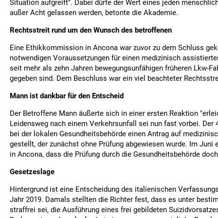
Situation aufgreift". Dabei dürfe der Wert eines jeden menschlic
außer Acht gelassen werden, betonte die Akademie.
Rechtsstreit rund um den Wunsch des betroffenen
Eine Ethikkommission in Ancona war zuvor zu dem Schluss ge
notwendigen Voraussetzungen für einen medizinisch assistierten
seit mehr als zehn Jahren bewegungsunfähigen früheren Lkw-Fa
gegeben sind. Dem Beschluss war ein viel beachteter Rechtsstr
Mann ist dankbar für den Entscheid
Der Betroffene Mann äußerte sich in einer ersten Reaktion "erleic
Leidensweg nach einem Verkehrsunfall sei nun fast vorbei. Der 
bei der lokalen Gesundheitsbehörde einen Antrag auf medizinisch
gestellt, der zunächst ohne Prüfung abgewiesen wurde. Im Juni e
in Ancona, dass die Prüfung durch die Gesundheitsbehörde doch
Gesetzeslage
Hintergrund ist eine Entscheidung des italienischen Verfassung
Jahr 2019. Damals stellten die Richter fest, dass es unter be
straffrei sei, die Ausführung eines frei gebildeten Suizidvorsatze