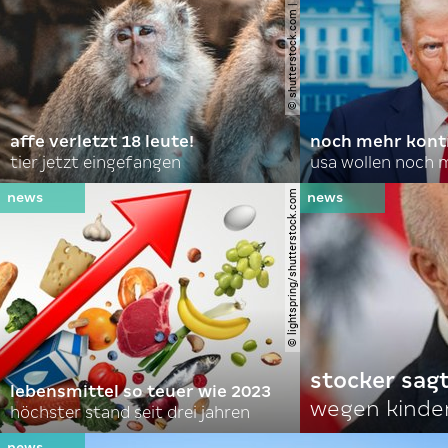
© shutterstock.com | domuephoto
affe verletzt 18 leute!
noch mehr kontr
tier jetzt eingefangen
usa wollen noch 
© lightspring/shutterstock.com
stocker sagt
lebensmittel so teuer wie 2023
wegen kinde
höchster stand seit drei jahren