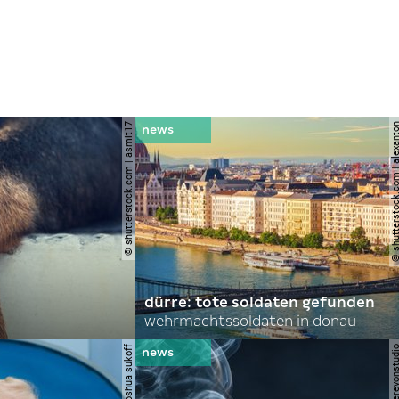
© shutterstock.com | asmit17
© shutterstock.com | al
dürre: tote soldaten gefunden
wehrmachtssoldaten in donau