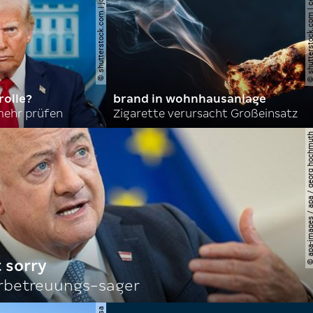
© shutterstock.com | joshua sukoff
© shutterstock.com | cerev
olle?
brand in wohnhausanlage
mehr prüfen
Zigarette verursacht Großeinsatz
© apa-images / apa / georg
 sorry
rbetreuungs-sager