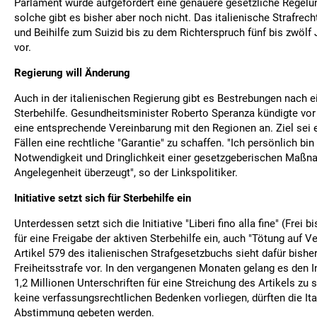
Parlament wurde aufgefordert eine genauere gesetzliche Regelun
solche gibt es bisher aber noch nicht. Das italienische Strafrech
und Beihilfe zum Suizid bis zu dem Richterspruch fünf bis zwölf 
vor.
Regierung will Änderung
Auch in der italienischen Regierung gibt es Bestrebungen nach e
Sterbehilfe. Gesundheitsminister Roberto Speranza kündigte vo
eine entsprechende Vereinbarung mit den Regionen an. Ziel sei 
Fällen eine rechtliche "Garantie" zu schaffen. "Ich persönlich bi
Notwendigkeit und Dringlichkeit einer gesetzgeberischen Maßna
Angelegenheit überzeugt", so der Linkspolitiker.
Initiative setzt sich für Sterbehilfe ein
Unterdessen setzt sich die Initiative "Liberi fino alla fine" (Frei 
für eine Freigabe der aktiven Sterbehilfe ein, auch "Tötung auf V
Artikel 579 des italienischen Strafgesetzbuchs sieht dafür bishe
Freiheitsstrafe vor. In den vergangenen Monaten gelang es den In
1,2 Millionen Unterschriften für eine Streichung des Artikels zu
keine verfassungsrechtlichen Bedenken vorliegen, dürften die Ita
Abstimmung gebeten werden.