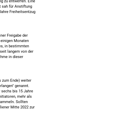
g zu entwerfen. Eine
t sah für Anstiftung
Jahre Freiheitsentzug
iner Freigabe der
r einigen Monaten
es, in bestimmten
n seit langem von der
hme in dieser
bis zum Ende) weiter
erlangen" genannt.
r sechs bis 15 Jahre
itiatoren, mehr als
 sammeln. Sollten
liener Mitte 2022 zur