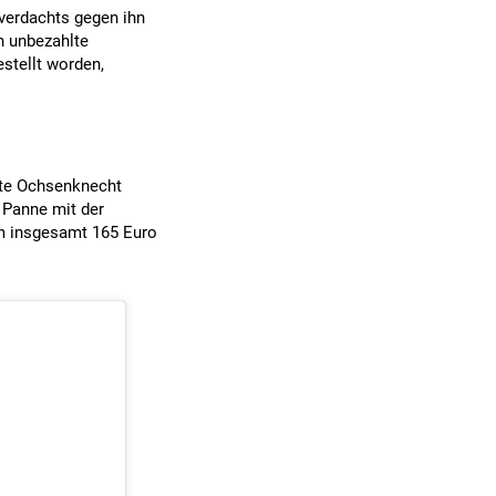
sverdachts gegen ihn
n unbezahlte
estellt worden,
hte Ochsenknecht
 Panne mit der
um insgesamt 165 Euro