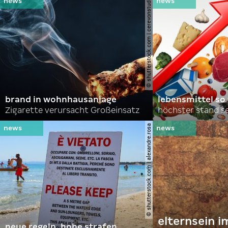
© shutterstock.com | cerevonstudio
brand in wohnhausanlage
lebensmittel so
Zigarette verursacht Großeinsatz
höchster stand se
© shutterstock.com | alexandre.rosa
elternsein 
neue regeln, hohe strafen