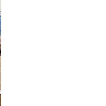
 hochmuth
v radin