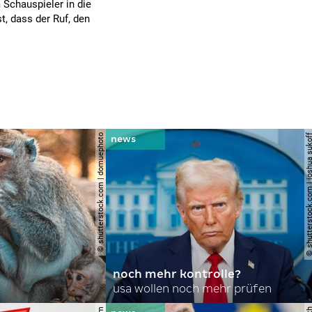
Schauspieler in die
t, dass der Ruf, den
© shutterstock.com | domuephoto
© shutterstock.com | joshu
noch mehr kontrolle?
usa wollen noch mehr prüfen