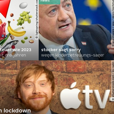
© lightspring/shutterstock.com
© apa-images / apa / georg
 teuer wie 2023
stocker sagt sorry
it drei jahren
wegen kinderbetreuungs-sager
© shutterstock.com | le
im lockdown