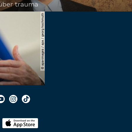
 über trauma
© apa-images / apa / georg hochmuth