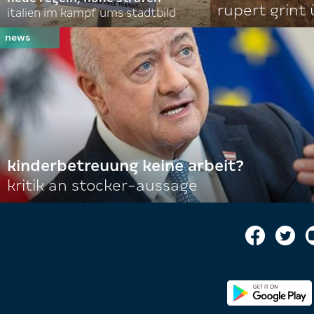
rupert grint
italien im kampf ums stadtbild
kinderbetreuung keine arbeit?
kritik an stocker-aussage