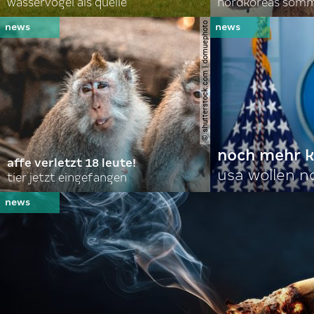
wasservögel als quelle
© shutterstock.com | domuephoto
noch mehr k
affe verletzt 18 leute!
usa wollen 
tier jetzt eingefangen