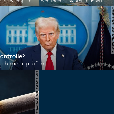
nordkoreas sommerliche empfehlungen
wehrmachtssoldaten in donau
© shutterstock.com | joshu
ontrolle?
noch mehr prüfen
© shutterstock.com | cerevonstudio