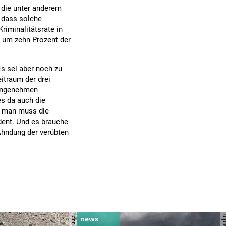
, die unter anderem
, dass solche
iminalitätsrate in
g um zehn Prozent der
Es sei aber noch zu
itraum der drei
 angenehmen
s da auch die
s, man muss die
dent. Und es brauche
 Ahndung der verübten