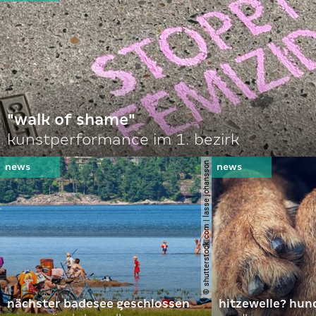
"walk of shame"
kunstperformance im 1. bezirk
© shutterstock.com | lasse johansson
nächster badesee geschlossen
hitzewelle? hund