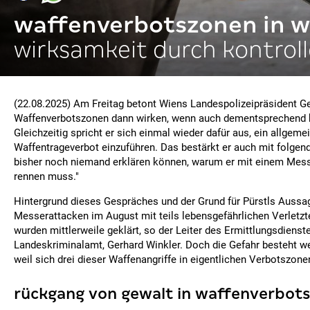
waffenverbotszonen in w
wirksamkeit durch kontrol
(22.08.2025) Am Freitag betont Wiens Landespolizeipräsident Ge
Waffenverbotszonen dann wirken, wenn auch dementsprechend ko
Gleichzeitig spricht er sich einmal wieder dafür aus, ein allgeme
Waffentrageverbot einzuführen. Das bestärkt er auch mit folgen
bisher noch niemand erklären können, warum er mit einem Mess
rennen muss."
Hintergrund dieses Gespräches und der Grund für Pürstls Auss
Messerattacken im August mit teils lebensgefährlichen Verletzt
wurden mittlerweile geklärt, so der Leiter des Ermittlungsdienst
Landeskriminalamt, Gerhard Winkler. Doch die Gefahr besteht wei
weil sich drei dieser Waffenangriffe in eigentlichen Verbotszone
rückgang von gewalt in waffenverbot