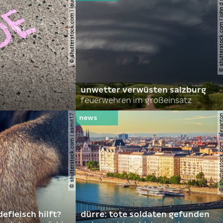
© shutterstock.com | lauraapl
© shutterstock.com | john 
unwetter verwüsten salzburg
feuerwehren im großeinsatz
© shutterstock.com | asmit17
© shutterstock.com | al
efleisch hilft?
dürre: tote soldaten gefunden