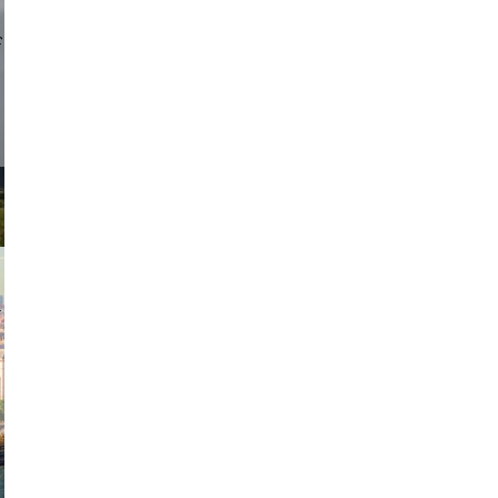
d sirlin
exanton