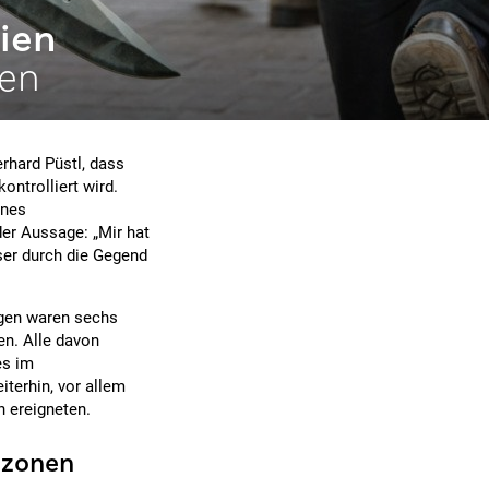
ien
len
rhard Püstl, dass
ntrolliert wird.
ines
der Aussage: „Mir hat
er durch die Gegend
agen waren sechs
en. Alle davon
es im
terhin, vor allem
n ereigneten.
szonen