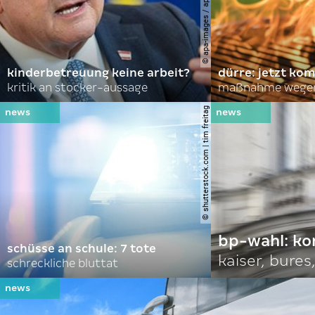
kinderbetreuung keine arbeit?
dürre: jetzt kom
kritik an stocker-aussage
maßnahme wegen
© shutterstock.com | tim freitag
bp-wahl: k
schüsse an schule: 7 tote
kaiser, bures,
schreckliche bluttat