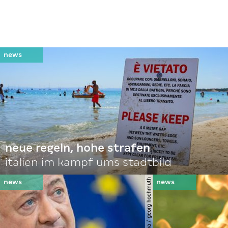
neue regeln, hohe strafen
italien im kampf ums stadtbild
© apa-images / apa / georg hochmuth