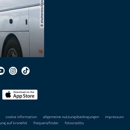
© shutterstock.com | aappp
n
cookie information
allgemeine nutzungsbedingungen
impressum
ung auf kronehit
frequenzfinder
fotocredits