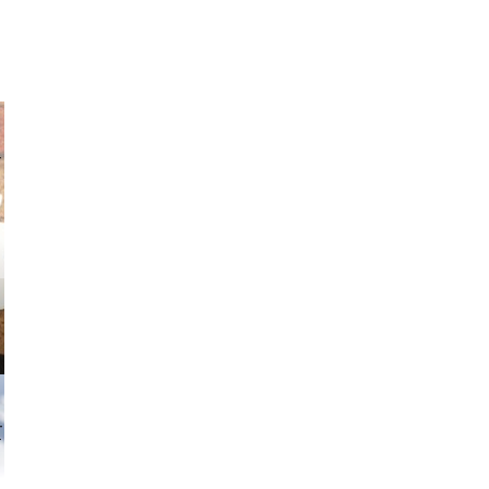
v radin
tzi-foto