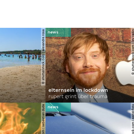
© shutterstock.com | alexandre.rosa
© shutterstock.com | le
elternsein im lockdown
rupert grint über trauma
© shutterstock.com | sebastian duda
© shutterstock.com | spi