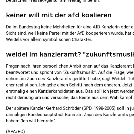
Deutschen Presse-Agentur am Freitag in Berlin.
keiner will mit der afd koalieren
Da im Bundestag keine Mehrheiten für eine AfD-Kanzlerin oder e
Sicht sind, weil keine Partei mit der AfD kooperieren würde, hat 
Weidels vor allem symbolischen Charakter.
weidel im kanzleramt? "zukunftsmusi
Fragen nach ihren persönlichen Ambitionen auf das Kanzleramt 
beantwortet und spricht von "Zukunftsmusik". Auf die Frage, wie
schon am Zaun des Kanzleramts gerüttelt habe, sagt Weidel: "Ic
eher realistisch. Ich gehe einen Schritt nach dem anderen. Jetzt r
erstmalig einen Kanzlerkandidaten aus. Das soll ich jetzt werde
recht demütig um und versuche, das Beste aus dem Wahlkampf 
Der spätere Kanzler Gerhard Schröder (SPD, 1998-2005) soll in j
damaligen Bundeshauptstadt Bonn am Zaun des Kanzleramts ger
haben: "Ich will hier rein."
(APA/EC)