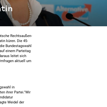
atin
eutsche Rechtsaußen-
atin küren. Die 45-
r die Bundestagswahl
auf einem Parteitag
araus leitet sich
 Umfragen aktuell um
gswahl in
n ihrer Partei."Wir
ndidatur
agte Weidel der