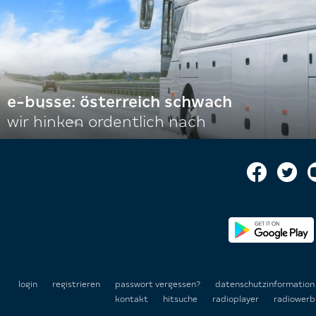
e-busse: österreich schwach
wir hinken ordentlich nach
login
registrieren
passwort vergessen?
datenschutzinformatio
kontakt
hitsuche
radioplayer
radiowerb