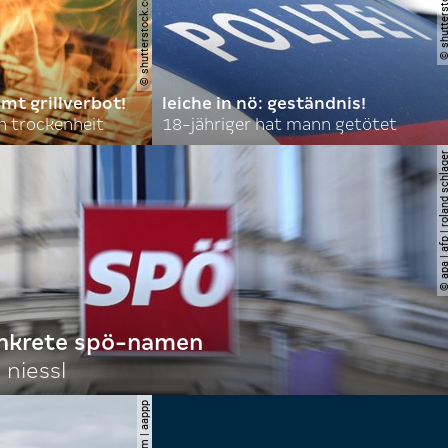
mt grillverbot!
leiche in nö: geständnis!
 trockenheit
18-jähriger hat mann getötet
© apa | afp | roland s
onkrete spö-namen
 niessl