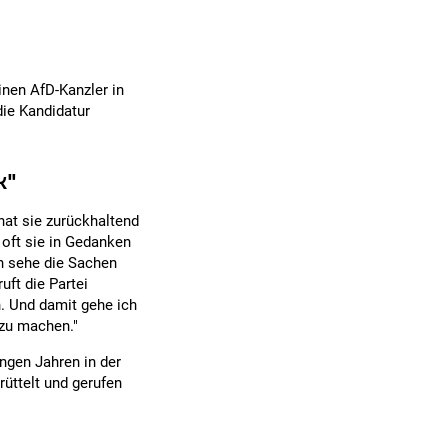
inen AfD-Kanzler in
die Kandidatur
k"
hat sie zurückhaltend
 oft sie in Gedanken
h sehe die Sachen
uft die Partei
n. Und damit gehe ich
zu machen."
ungen Jahren in der
üttelt und gerufen