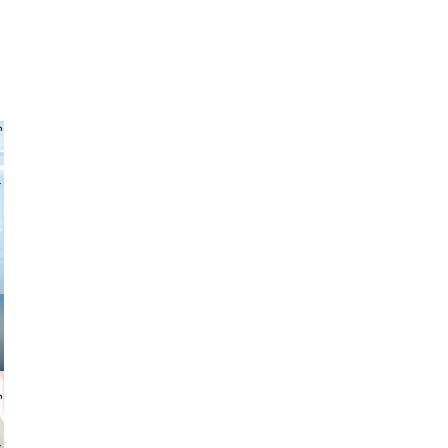
 freitag
gindl