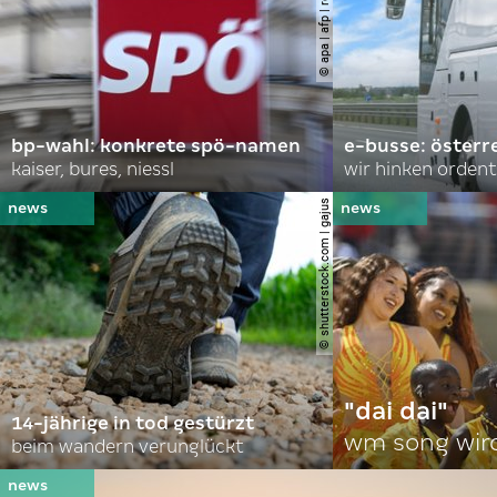
bp-wahl: konkrete spö-namen
e-busse: österr
kaiser, bures, niessl
wir hinken ordent
© shutterstock.com | gajus
"dai dai"
14-jährige in tod gestürzt
wm song wir
beim wandern verunglückt