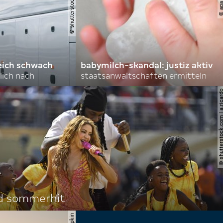
eich schwach
babymilch-skandal: justiz aktiv
lich nach
staatsanwaltschaften ermitteln
© shutterstock.com | a.
d sommerhit