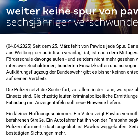
weiter keine spur von pa
sechsjähriger verschwund
(04.04.2025) Seit dem 25. März fehlt von Pawlos jede Spur. Der 
aus Weilburg, der autistisch veranlagt ist, ist nach dem Mittage
Förderschule davongelaufen - und seitdem nicht mehr gesehen w
intensiver Suchaktionen, hunderten Einsatzkräften und nu sogar
Aufklärungsflugzeug der Bundeswehr gibt es bisher keinen ent
auf seinen Verbleib.
Die Polizei setzt die Suche fort, vor allem in der Lahn, wo spezia
Einsatz sind. Gleichzeitig laufen kriminalpolizeiliche Ermittlun
Fahndung mit Anzeigentafeln soll neue Hinweise liefern.
Ein kleiner Hoffnungsschimmer: Ein Video zeigt Pawlos vermutli
befahrenen Straße. Ein Autofahrer hat ihn von der Fahrbahn begle
Polizei informiert - doch angeblich ist Pawlos weggelaufen. Sei
bestätigten Sichtungen mehr.