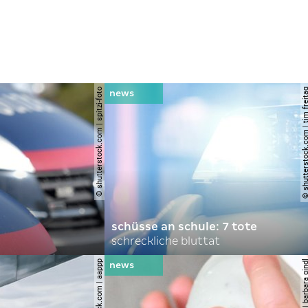
© shutterstock.com | spitzi-foto
© shutterstock.com | tim
schüsse an schule: 7 tote
schreckliche bluttat
© shutterstock.com | aappp
© apa | barbara 