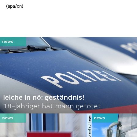
(apa/cn)
leiche in nö: geständnis!
18-jähriger hat mann getötet
© apa | afp | roland schlager