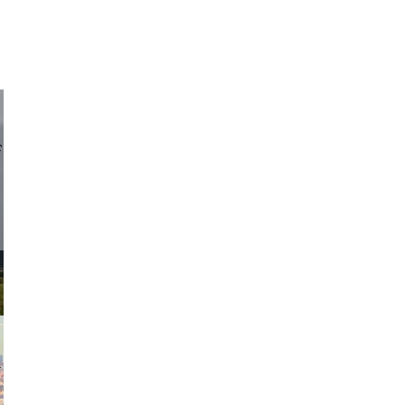
d sirlin
exanton