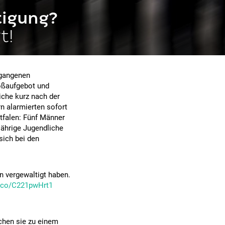
tigung?
t!
rgangenen
oßaufgebot und
che kurz nach der
rn alarmierten sofort
tfalen: Fünf Männer
jährige Jugendliche
sich bei den
n vergewaltigt haben.
t.co/C221pwHrt1
chen sie zu einem