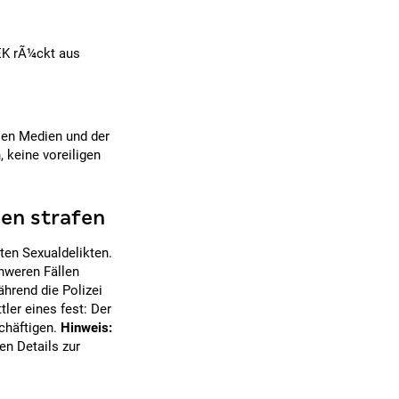
SEK rÃ¼ckt aus
alen Medien und der
, keine voreiligen
hen strafen
en Sexualdelikten.
hweren Fällen
hrend die Polizei
ler eines fest: Der
schäftigen.
Hinweis:
en Details zur