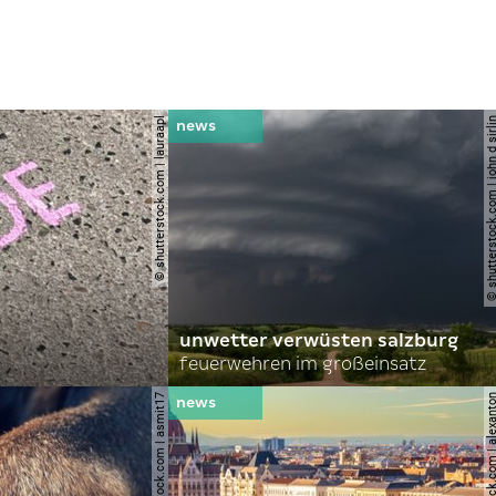
© shutterstock.com | lauraapl
© shutterstock.com | john 
unwetter verwüsten salzburg
feuerwehren im großeinsatz
© shutterstock.com | asmit17
© shutterstock.com | al