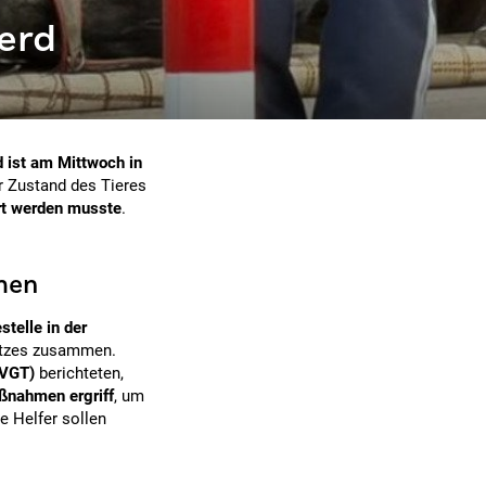
erd
d ist am Mittwoch in
r Zustand des Tieres
rt werden musste
.
men
stelle in der
satzes zusammen.
(VGT)
berichteten,
ßnahmen ergriff
, um
 Helfer sollen