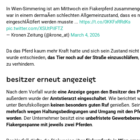
In Wien-Simmering ist am Mittwoch ein Fiakerpferd zusammeng
war in einem dermaÃen schlechten Allgemeinzustand, dass es no
eingeschlÃ¤fert werden musste ...
https://t.co/0KKFxRRdKs
pic.twitter.com/XSUtPiIFTZ
— Kronen Zeitung (@krone_at)
March 4, 2026
Da das Pferd kaum mehr Kraft hatte und sich sein Zustand nicht s
wurde entschieden,
das Tier noch auf der Straße einzuschläfern
zu verhindern.
besitzer erneut angezeigt
Nach dem Vorfall wurde
eine Anzeige gegen den Besitzer des Pf
außerdem wurde der
Amtstierarzt eingeschaltet
. Wie berichtet w
unter Berufskollegen
keinen besonders guten Ruf
genießen. Sein
mehrfach wegen Haltungsbedingungen und Umgang mit den Pfe
worden
. Der Unternehmer besitzt eine
unbefristete Gewerbeberec
Fiakergespanne mit jeweils zwei Pferden
.