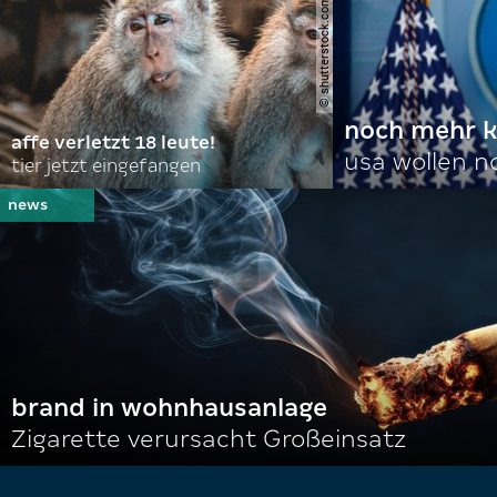
© shutterstock.com | domuephoto
noch mehr k
affe verletzt 18 leute!
usa wollen 
tier jetzt eingefangen
brand in wohnhausanlage
Zigarette verursacht Großeinsatz