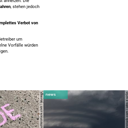
t anheizen. Die
ahren
, stehen jedoch
mplettes Verbot von
Betreiber um
lne Vorfälle würden
igen.
© shutterstock.com | lauraapl
© shutterstock.com | john 