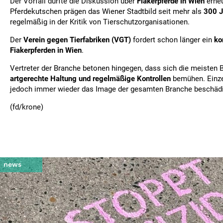
Der Vorfall dürfte die Diskussion über
Fiakerpferde in Wien
erneu
Pferdekutschen prägen das Wiener Stadtbild seit mehr als
300 J
regelmäßig in der Kritik von Tierschutzorganisationen.
Der
Verein gegen Tierfabriken (VGT)
fordert schon länger ein
ko
Fiakerpferden in Wien
.
Vertreter der Branche betonen hingegen, dass sich die meisten 
artgerechte Haltung und regelmäßige Kontrollen
bemühen. Einze
jedoch immer wieder das Image der gesamten Branche beschäd
(fd/krone)