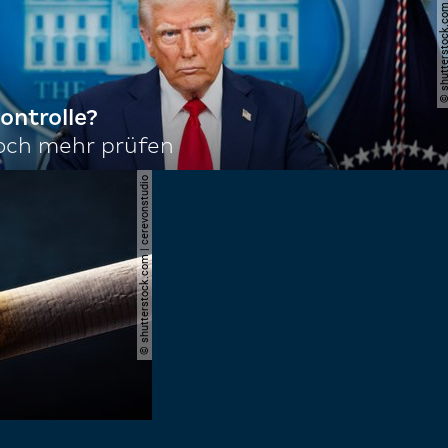
© shutterstock.com | joshu
ontrolle?
noch mehr prüfen
© shutterstock.com | cerevonstudio