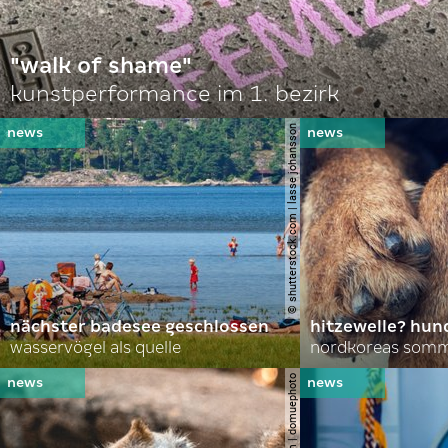
"walk of shame"
kunstperformance im 1. bezirk
© shutterstock.com | lasse johansson
nächster badesee geschlossen
hitzewelle? hund
wasservögel als quelle