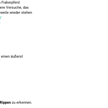
 Fiakerpferd
ere Versuche, das
erweile wieder stehen
V
6
e einen äußerst
 Rippen
zu erkennen.