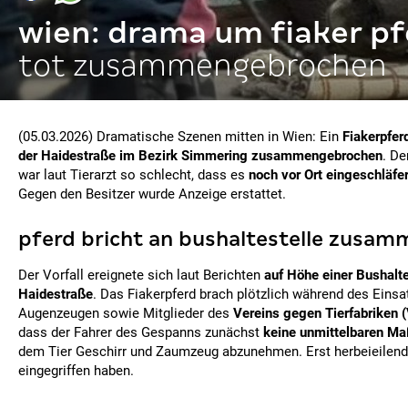
wien: drama um fiaker pf
tot zusammengebrochen
(05.03.2026) Dramatische Szenen mitten in Wien: Ein
Fiakerpfer
der Haidestraße im Bezirk Simmering zusammengebrochen
. De
war laut Tierarzt so schlecht, dass es
noch vor Ort eingeschläfe
Gegen den Besitzer wurde Anzeige erstattet.
pferd bricht an bushaltestelle zusam
Der Vorfall ereignete sich laut Berichten
auf Höhe einer Bushalte
Haidestraße
. Das Fiakerpferd brach plötzlich während des Ein
Augenzeugen sowie Mitglieder des
Vereins gegen Tierfabriken 
dass der Fahrer des Gespanns zunächst
keine unmittelbaren Ma
dem Tier Geschirr und Zaumzeug abzunehmen. Erst herbeieilende
eingegriffen haben.