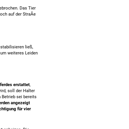
ebrochen. Das Tier
ch auf der StraÃe
tabilisieren ließ,
, um weiteres Leiden
erdes erstattet
,
ird, soll der Halter
 Betrieb sei bereits
rden angezeigt
htigung für vier