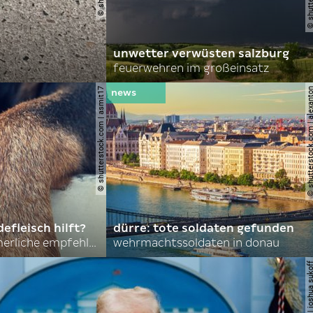
unwetter verwüsten salzburg
feuerwehren im großeinsatz
© shutterstock.com | asmit17
© shutterstock.com | al
efleisch hilft?
dürre: tote soldaten gefunden
nordkoreas sommerliche empfehlungen
wehrmachtssoldaten in donau