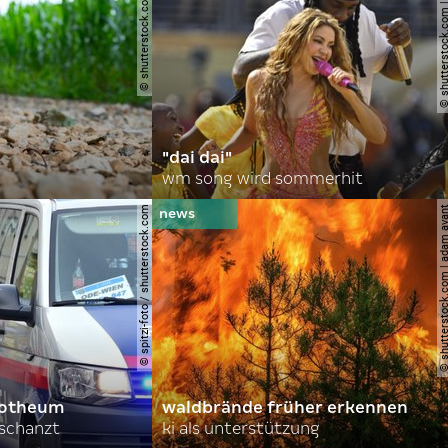
© shutterstock.com | gajus
© shutterstock.com | a.
"dai dai"
wm song wird sommerhit
© spitzi-foto / shutterstock.com
© shutterstock.com | ad
orotheum
waldbrände früher erkennen
rschanzt
ki als unterstützung