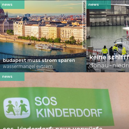
© shutterstock.com | alexanton
keine schiff
budapest muss strom sparen
donau-niedr
wassermangel extrem