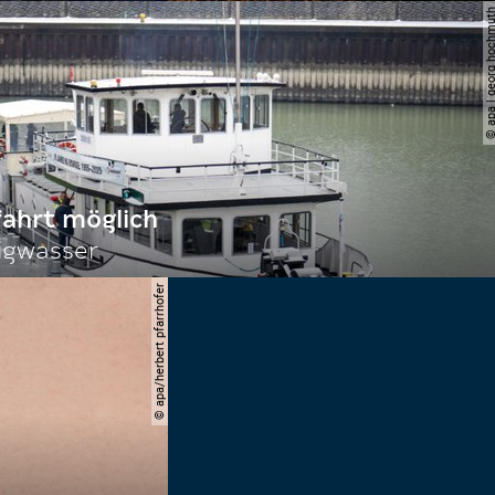
© apa | georg ho
fahrt möglich
igwasser
© apa/herbert pfarrhofer