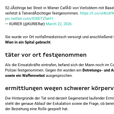
52-JÃ¤hrige bei Streit in Wiener CafÃ© von Verlobtem mit Bas
verletzt â TatverdÃ¤chtiger festgenommen.
https://t.co/uI4roK
pic.twitter.com/IOXDTZfaH1
— KURIER (@KURIERat)
March 22, 2026
Sie wurde vor Ort notfallmedizinisch versorgt und anschließend
Wien in ein Spital gebracht
.
täter vor ort festgenommen
Als die Einsatzkräfte eintrafen, befand sich der Mann noch im C
Polizei festgenommen. Gegen ihn wurden ein
Betretungs- und 
sowie ein Waffenverbot
ausgesprochen.
ermittlungen wegen schwerer körperv
Die Hintergründe der Tat sind derzeit Gegenstand laufender Erm
steht der genaue Ablauf der Eskalation sowie die Frage, ob berei
der Beziehung eine Rolle gespielt hat.