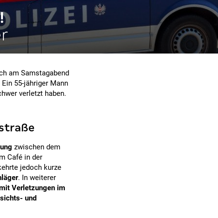
!
er
 sich am Samstagabend
. Ein 55-jähriger Mann
chwer verletzt haben.
gstraße
zung
zwischen dem
em Café in der
 kehrte jedoch kurze
hläger
. In weiterer
 mit Verletzungen im
sichts- und