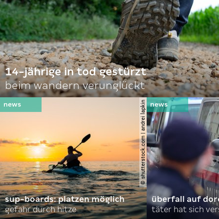
14-jährige in tod gestürzt
beim wandern verunglückt
© shutterstock.com | andrei lapkin
sup-boards: platzen möglich
überfall auf d
gefahr durch hitze
täter hat sich ve