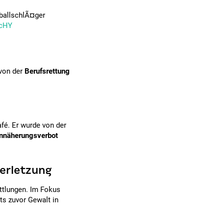
eballschlÃ¤ger
9cHY
 von der
Berufsrettung
afé. Er wurde von der
Annäherungsverbot
erletzung
ittlungen. Im Fokus
ts zuvor Gewalt in