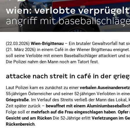
wien: verlobte verprügelt
angriff mit baseballschläg
(22.03.2026)
Wien-Brigittenau
– Ein brutaler Gewaltvorfall hat
(21. März 2026) in einem Café in der Wiener Brigittenau ereignet
soll seine Verlobte mit einem Baseballschläger attackiert und s
Die Polizei nahm den Mann noch am Tatort fest.
attacke nach streit in café in der grie
Laut Polizei kam es zunächst zu einer
verbalen Auseinanderset
55-jährigen Österreicher und seiner 52-jährigen Verlobten in ein
Griegstraße
. Im Verlauf des Streits verließ der Mann das Lokal,
Zeit später zurück –
bewaffnet mit einem Aluminiumbaseballsc
Folge soll er
mehrfach auf die Frau eingeschlagen haben
.
Opfer
Gesicht und am Rücken
Die 52-Jährige erlitt
Verletzungen im Ge
Rückenbereich
.