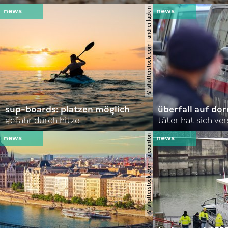
© shutterstock.com | andrei lapkin
sup-boards: platzen möglich
überfall auf d
gefahr durch hitze
täter hat sich ve
© shutterstock.com | alexanton