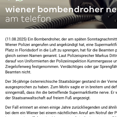
wiener bombendroher n
am telefon
(11.08.2025) Ein Bombendroher, der am späten Sonntagnachmitt
Wiener Polizei angerufen und angekündigt hat, eine Supermarktfi
Platz in Floridsdorf in die Luft zu sprengen, hat für die Beamten
gleich seinen Namen genannt. Laut Polizeisprecher Markus Dittr
darauf von Uniformierten der Polizeiinspektion Kummergasse un
Ziegelofenweg festgenommen. Verdächtiges oder gar Sprengfäh
Beamten nicht.
Der 36-jährige österreichische Staatsbürger gestand in der Ver
ausgesprochen zu haben. Zum Motiv sagte er in breitem und def
sinngemäß, dass ihn die betreffende Supermarktkette nerve. Er
der Staatsanwaltschaft auf freiem Fuß angezeigt.
Der Fall erinnert an einen einige Jahre zurückliegenden und ähnli
bei dem ein Wiener bei einem nächtlichen Anruf am Notruf der P