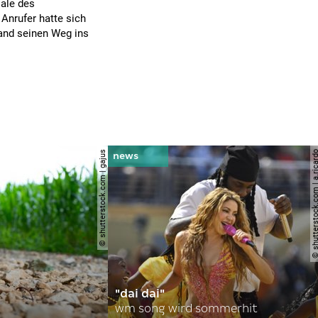
iale des
Anrufer hatte sich
fand seinen Weg ins
© shutterstock.com | gajus
© shutterstock.com | a.
"dai dai"
wm song wird sommerhit