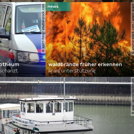
© spitzi-foto / shutterstock.com
© shutterstock.com | ad
orotheum
waldbrände früher erkennen
rschanzt
ki als unterstützung
© apa | georg ho