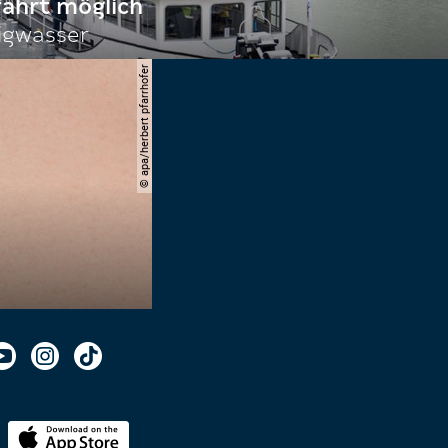
fahrt möglich
igwasser
© apa/herbert pfarrhofer