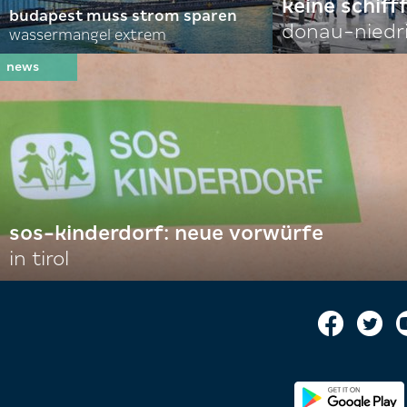
keine schiff
budapest muss strom sparen
donau-niedr
wassermangel extrem
sos-kinderdorf: neue vorwürfe
in tirol