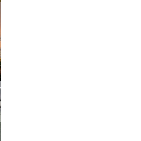
am avant
chmuth