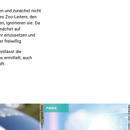
ten und zunächst nicht
es Zoo-Leiters, den
, ignorieren sie. Da
unächst auf
r einzusetzen und
 freiwillig.
entlässt die
s ermittelt, auch
ft.
© shutterstock.com | spitzi-foto
© shutterstock.com | tim