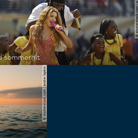
© shutterstock.com | a.
d sommerhit
© shutterstock.com | andrei lapkin