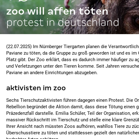
zoo will affen töten
protest in deutschland
(22.07.2025) Im Nürnberger Tiergarten planen die Verantwortlic
Paviane zu töten, da die Gruppe zu groß geworden ist und es im
Platz gibt. Der Zoo erklärt, dass es dadurch immer häufiger zu 
und Verletzungen unter den Tieren komme. Seit Jahren versuche
Paviane an andere Einrichtungen abzugeben.
aktivisten im zoo
Sechs Tierschutzaktivisten führen dagegen einen Protest. Die O
Rebellion begründet die Aktion damit, dass diese Tötung einen g
Präzedenzfall darstelle. Emilia Schüler, Teil der Organisation, erkl
massiver Rückschritt im Tierschutz und stelle eine klare Grenzü
Ihrer Ansicht nach müssten Zoos aufhören, wahllos Tiere zu züch
Überschusstiere zu töten und stattdessen gezielt den natürlic