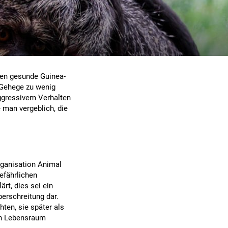
hen gesunde Guinea-
 Gehege zu wenig
aggressivem Verhalten
 man vergeblich, die
rganisation Animal
efährlichen
ärt, dies sei ein
berschreitung dar.
ten, sie später als
hen Lebensraum