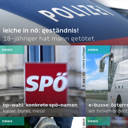
leiche in nö: geständnis!
18-jähriger hat mann getötet
© apa | afp | roland schlager
bp-wahl: konkrete spö-namen
e-busse: österr
kaiser, bures, niessl
wir hinken ordent