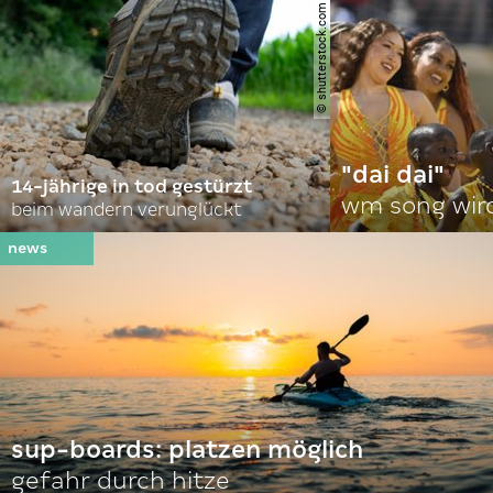
© shutterstock.com | gajus
"dai dai"
14-jährige in tod gestürzt
wm song wir
beim wandern verunglückt
sup-boards: platzen möglich
gefahr durch hitze