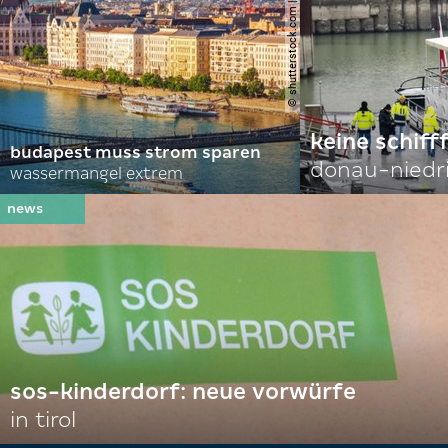
© shutterstock.com | alexanton
keine schiff
budapest muss strom sparen
donau-niedr
wassermangel extrem
sos-kinderdorf: neue vorwürfe
in tirol