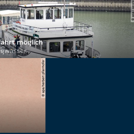
© apa | georg ho
fahrt möglich
igwasser
© apa/herbert pfarrhofer