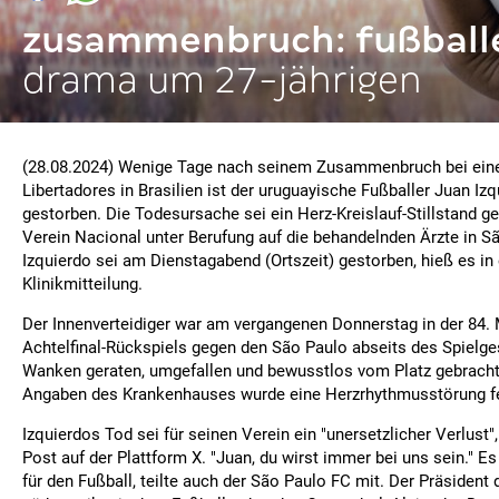
zusammenbruch: fußballe
drama um 27-jährigen
(28.08.2024) Wenige Tage nach seinem Zusammenbruch bei ein
Libertadores in Brasilien ist der uruguayische Fußballer Juan Iz
gestorben. Die Todesursache sei ein Herz-Kreislauf-Stillstand ge
Verein Nacional unter Berufung auf die behandelnden Ärzte in S
Izquierdo sei am Dienstagabend (Ortszeit) gestorben, hieß es in 
Klinikmitteilung.
Der Innenverteidiger war am vergangenen Donnerstag in der 84.
Achtelfinal-Rückspiels gegen den São Paulo abseits des Spielg
Wanken geraten, umgefallen und bewusstlos vom Platz gebrach
Angaben des Krankenhauses wurde eine Herzrhythmusstörung fe
Izquierdos Tod sei für seinen Verein ein "unersetzlicher Verlust"
Post auf der Plattform X. "Juan, du wirst immer bei uns sein." Es 
für den Fußball, teilte auch der São Paulo FC mit. Der Präsident 