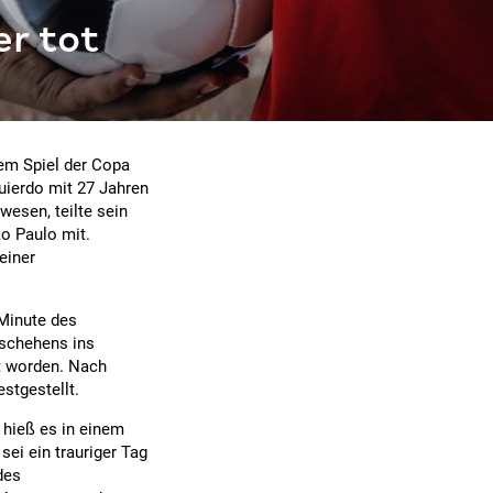
r tot
em Spiel der Copa
quierdo mit 27 Jahren
wesen, teilte sein
ão Paulo mit.
einer
 Minute des
eschehens ins
t worden. Nach
stgestellt.
, hieß es in einem
sei ein trauriger Tag
des