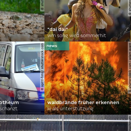
"dai dai"
wm song wird sommerhit
© spitzi-foto / shutterstock.com
© shutterstock.com | ad
orotheum
waldbrände früher erkennen
rschanzt
ki als unterstützung