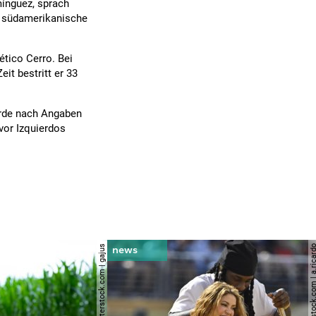
ínguez, sprach
r südamerikanische
ético Cerro. Bei
eit bestritt er 33
wurde nach Angaben
vor Izquierdos
© shutterstock.com | gajus
© shutterstock.com | a.