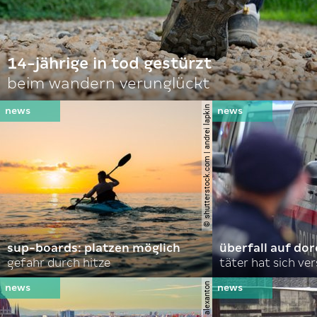
14-jährige in tod gestürzt
beim wandern verunglückt
© shutterstock.com | andrei lapkin
sup-boards: platzen möglich
überfall auf d
gefahr durch hitze
täter hat sich ve