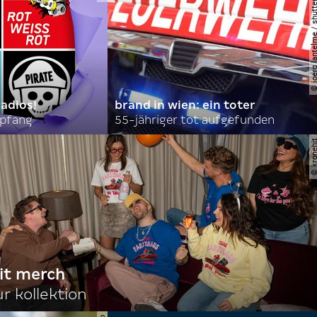
© joerg lantelme / shutter
radios!
brand in wien: ein toter
mpfang
55-jähriger tot aufgefunden
© krone
it merch
ur kollektion