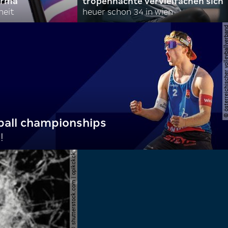
irma
tropennächte vervielfachen sich
heit
heuer schon 34 in wien
© österreichischer volleyba
ball championships
!
© shutterstock.com | opikckck