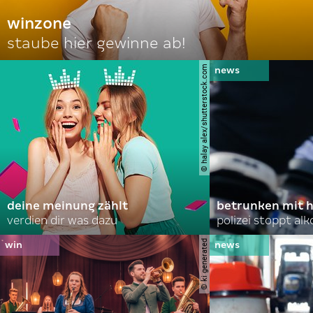
winzone
staube hier gewinne ab!
© halay alex/shutterstock.com
deine meinung zählt
betrunken mit 
verdien dir was dazu
polizei stoppt alk
© ki generated