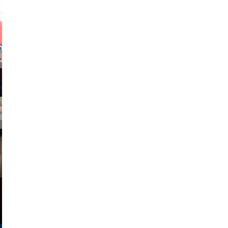
stock.com
hit