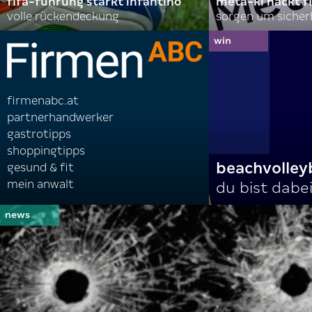
fifa-führung stärkt infantino
meta-ki hackt f
volle rückendeckung
sorgen um sicher
firmenabc.at
partnerhandwerker
gastrotipps
shoppingtipps
beachvolley
gesund & fit
mein anwalt
du bist dabei