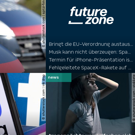
© shutterstock.com | spitzi-foto
Bringt die EU-Verordnung austauschbare Handy-Akkus zurück?
Musk kann nicht überzeugen: SpaceX-Aktie stürzt ab
Termin für iPhone-Präsentation ist durchgesickert
Fehlgeleitete SpaceX-Rakete auf dem Mond eingeschlagen
© shutterstock.com | ink drop
© shutterstock.com | s