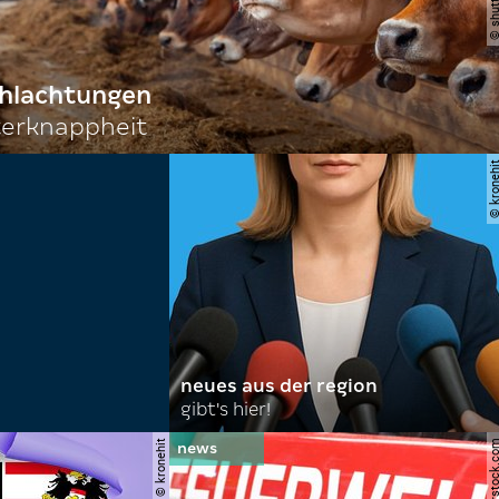
chlachtungen
terknappheit
© krone
neues aus der region
gibt's hier!
© kronehit