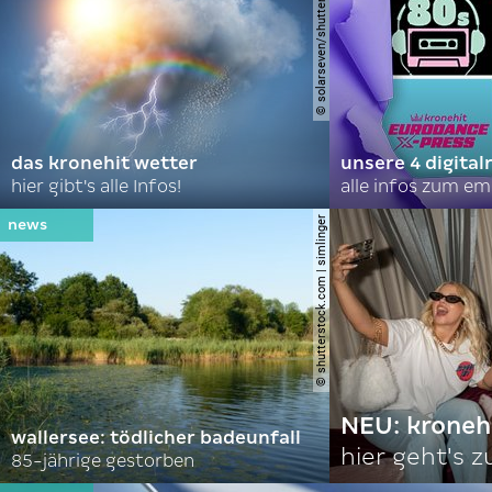
© solarseven/shutterstock.com
das kronehit wetter
unsere 4 digital
hier gibt's alle Infos!
alle infos zum e
© shutterstock.com | simlinger
NEU: kroneh
wallersee: tödlicher badeunfall
hier geht's z
85-jährige gestorben