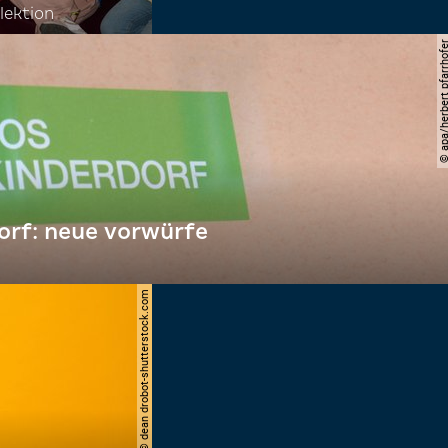
llektion
© apa/herbert pfar
orf: neue vorwürfe
© dean drobot-shutterstock.com