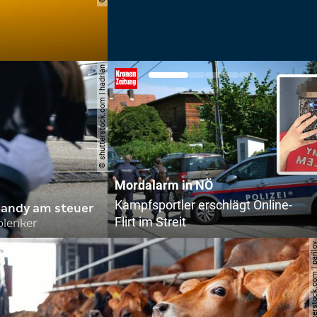
© shutterstock.com | hadrian
Nächste Abhör-Affäre:
SPÖ und ÖVP wollen die Causa
handy am steuer
Lederer aussitzen
olenker
© shutterstock.com | 