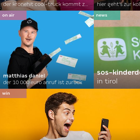
der kronehit cool-truck kommt zu euch!
hier geht's zur ko
on air
sos-kinderd
matthias daniel
in tirol
der 10 000 euro anruf ist zurück