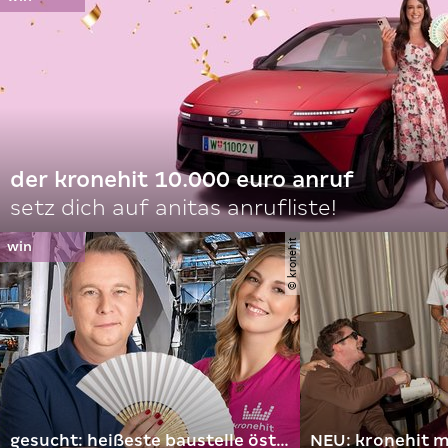
der kronehit 10.000 euro anruf
setz dich auf anitas anrufliste!
© kronehit
gesucht: heißeste baustelle österreichs
NEU: kronehit 