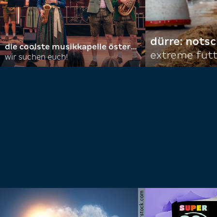
dürre: nots
die coolste musikkapelle österreichs
extreme fut
wir suchen euch!