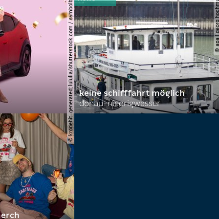
© hyundai; ki generated; lululia/shutterstock.com / symbolbild
© apa | georg ho
keine schifffahrt möglich
donau-niedrigwasser
© kronehit
merch