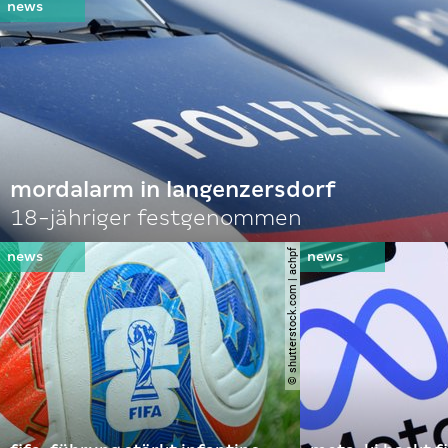
mordalarm in langenzersdorf
18-jähriger festgenommen
© shutterstock.com | achpf