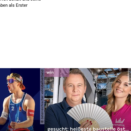
ben als Erster
© österreichischer volleyballverband
© krone
gesucht: heißeste baustelle österreichs