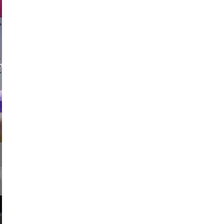
 vikings
usic