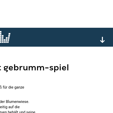
mit gebrumm-spiel
ß für die ganze
 der Blumenwiese.
eitig auf die
rven behält und seine