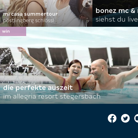
bonez mc & 
mi casa summertour
siehst du live
pöstlingberg schlössl
die perfekte auszeit
im allegria resort stegersbach