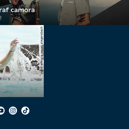
raf camora
!
© allegria resort stegersbach