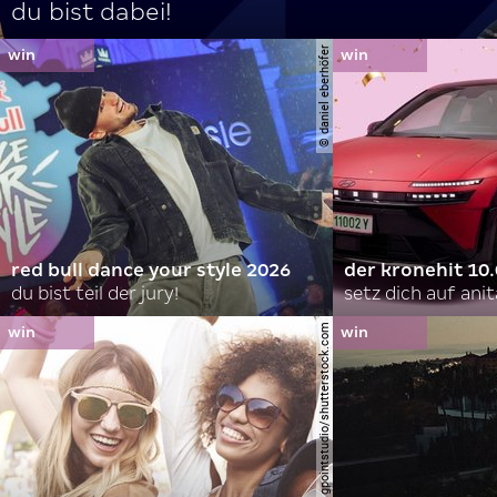
du bist dabei!
© daniel eberhöfer
red bull dance your style 2026
der kronehit 10
du bist teil der jury!
setz dich auf anit
© gpointstudio/shutterstock.com