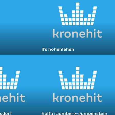
lfs hohenlehen
sdorf
hblfa raumberg-gumpenstein