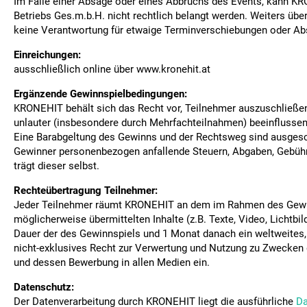
Im Falle einer Absage oder eines Abbruchs des Events, kann K
Betriebs Ges.m.b.H. nicht rechtlich belangt werden. Weiters 
keine Verantwortung für etwaige Terminverschiebungen oder A
Einreichungen:
ausschließlich online über www.kronehit.at
Ergänzende Gewinnspielbedingungen:
KRONEHIT behält sich das Recht vor, Teilnehmer auszuschließen
unlauter (insbesondere durch Mehrfachteilnahmen) beeinflussen
Eine Barabgeltung des Gewinns und der Rechtsweg sind ausges
Gewinner personenbezogen anfallende Steuern, Abgaben, Gebüh
trägt dieser selbst.
Rechteübertragung Teilnehmer:
Jeder Teilnehmer räumt KRONEHIT an dem im Rahmen des Gewi
möglicherweise übermittelten Inhalte (z.B. Texte, Video, Lichtbilde
Dauer der des Gewinnspiels und 1 Monat danach ein weltweites,
nicht-exklusives Recht zur Verwertung und Nutzung zu Zwecken
und dessen Bewerbung in allen Medien ein.
Datenschutz:
Der Datenverarbeitung durch KRONEHIT liegt die ausführliche
Da