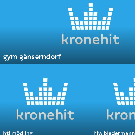
gym gänserndorf
htl mödling
hlw biedermann