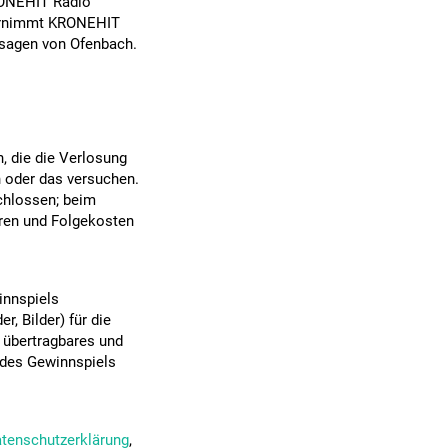
RONEHIT Radio
übernimmt KRONEHIT
bsagen von Ofenbach.
, die die Verlosung
 oder das versuchen.
chlossen; beim
ren und Folgekosten
nnspiels
r, Bilder) für die
 übertragbares und
 des Gewinnspiels
tenschutzerklärung
,