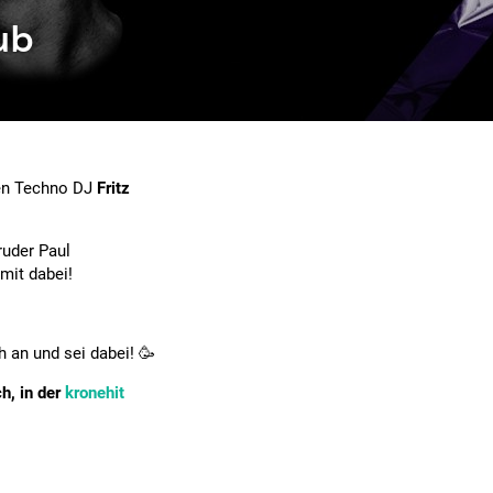
ub
den Techno DJ
Fritz
ruder Paul
 mit dabei!
h an und sei dabei! 🥳
h, in der
kronehit